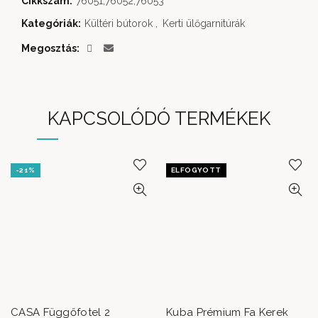
Cikkszám:
76051,76052,76053
Kategóriák:
Kültéri bútorok
,
Kerti ülőgarnitúrák
Megosztás
KAPCSOLÓDÓ TERMÉKEK
-21%
ELFOGYOTT
CASA Függőfotel 2
Kuba Prémium Fa Kerek