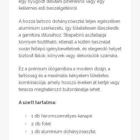
egy nyugodt délutáni pihenésről vagy egy
kellemes esti beszélgetésről.
A hozzá tartozó dohányzóasztal teljes egészében
alumínium szerkezetű, így tökéletesen illeszkedik
a garnitúra stílusához. Strapabíró asztallapja
könnyen tisztítható, ellenáll a kültéri használat
során fellépő igénybevételnek, és elegendő helyet
biztosít italok, könyvek vagy dekorációk számára.
Ez a prémium ülőgarnitúra a modern dizájn, a
tartósság és a maximális kényelem tökéletes
kombinációja, amely hosszú éveken át kertje vagy
terasza meghatározó bútordarabja lehet.
A szett tartalma:
1 db háromszemélyes kanapé
2 db fotel
1 db alumínium dohányzóasztal