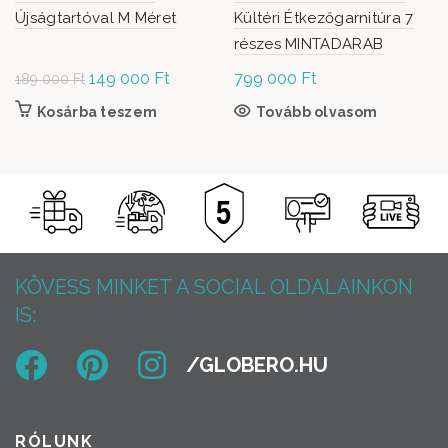
Újságtartóval M Méret
Kültéri Étkezőgarnitúra 7
részes MINTADARAB
Original
149 000
Ft
Current
799 000
Ft
189 000
Ft
price was:
price is:
Kosárba teszem
Tovább olvasom
189
149
000 Ft.
000 Ft.
KÖVESS MINKET A SOCIAL OLDALAINKON
IS:
RÓLUNK