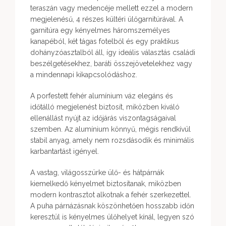
teraszán vagy medencéje mellett ezzel a modern
megjelenésű, 4 részes kültéri ülőgarnitúrával. A
garnitúra egy kényelmes háromszemélyes
kanapéból, két tágas fotelből és egy praktikus
dohányzóasztalból áll, így ideális választás családi
beszélgetésekhez, baráti összejövetelekhez vagy
a mindennapi kikapcsolódáshoz.
A porfestett fehér alumínium váz elegáns és
időtálló megjelenést biztosít, miközben kiváló
ellenállást nyújt az időjárás viszontagságaival
szemben. Az alumínium könnyű, mégis rendkívül
stabil anyag, amely nem rozsdásodik és minimális
karbantartást igényel.
A vastag, világosszürke ülő- és hátpárnák
kiemelkedő kényelmet biztosítanak, miközben
modern kontrasztot alkotnak a fehér szerkezettel.
A puha párnázásnak köszönhetően hosszabb időn
keresztül is kényelmes ülőhelyet kínál, legyen szó