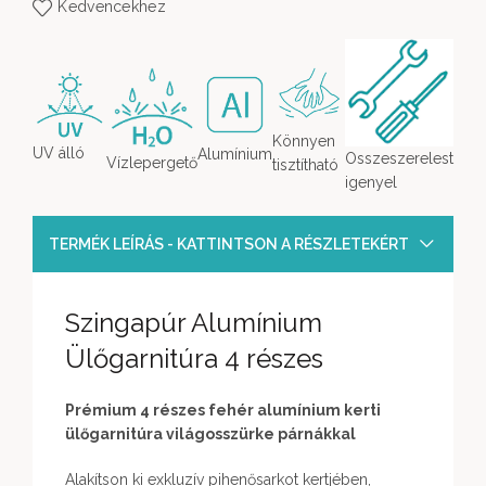
Kedvencekhez
Könnyen
UV álló
Alumínium
Osszeszerelest
Vízlepergető
tisztítható
igenyel
TERMÉK LEÍRÁS - KATTINTSON A RÉSZLETEKÉRT
Szingapúr Alumínium
Ülőgarnitúra 4 részes
Prémium 4 részes fehér alumínium kerti
ülőgarnitúra világosszürke párnákkal
Alakítson ki exkluzív pihenősarkot kertjében,