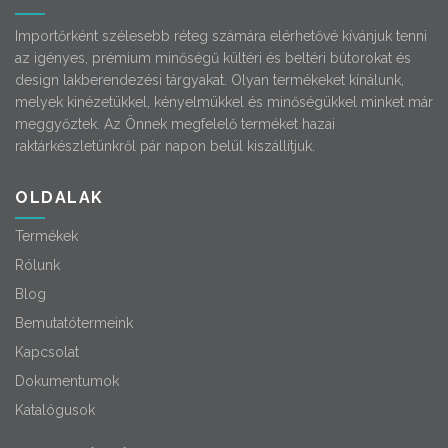
Importőrként szélesebb réteg számára elérhetővé kívánjuk tenni
az igényes, prémium minőségű kültéri és beltéri bútorokat és
design lakberendezési tárgyakat. Olyan termékeket kínálunk,
melyek kinézetükkel, kényelmükkel és minőségükkel minket már
meggyőztek. Az Önnek megfelelő terméket hazai
raktárkészletünkről pár napon belül kiszállítjuk.
OLDALAK
Termékek
Rólunk
Blog
Bemutatótermeink
Kapcsolat
Dokumentumok
Katalógusok