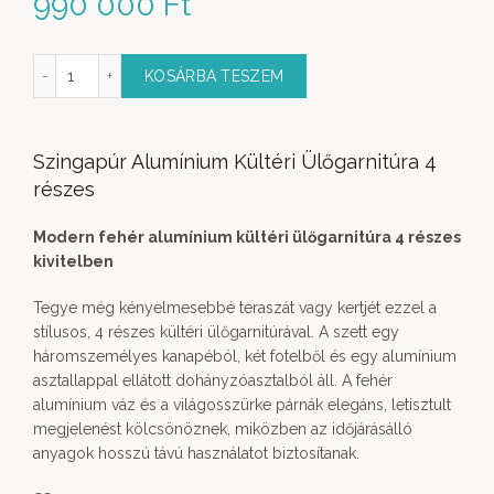
990 000
Ft
 Kültéri Ülőgarnitúra 4 részes mennyiség
KOSÁRBA TESZEM
Szingapúr Alumínium Kültéri Ülőgarnitúra 4
részes
Modern fehér alumínium kültéri ülőgarnitúra 4 részes
kivitelben
Tegye még kényelmesebbé teraszát vagy kertjét ezzel a
stílusos, 4 részes kültéri ülőgarnitúrával. A szett egy
háromszemélyes kanapéból, két fotelből és egy alumínium
asztallappal ellátott dohányzóasztalból áll. A fehér
alumínium váz és a világosszürke párnák elegáns, letisztult
megjelenést kölcsönöznek, miközben az időjárásálló
anyagok hosszú távú használatot biztosítanak.