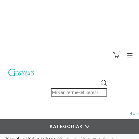
0
Products search
HU
KATEGÓRIÁK
Kezdőlap
/
Kültéri bútorok
/
Szingapúr Alumínium Kültéri