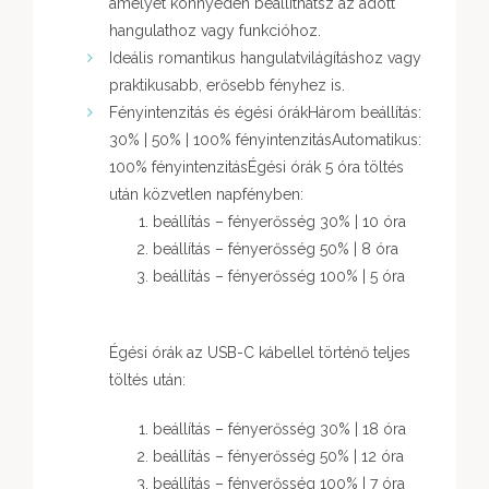
amelyet könnyedén beállíthatsz az adott
hangulathoz vagy funkcióhoz.
Ideális romantikus hangulatvilágításhoz vagy
praktikusabb, erősebb fényhez is.
Fényintenzitás és égési órákHárom beállítás:
30% | 50% | 100% fényintenzitásAutomatikus:
100% fényintenzitásÉgési órák 5 óra töltés
után közvetlen napfényben:
beállítás – fényerősség 30% | 10 óra
beállítás – fényerősség 50% | 8 óra
beállítás – fényerősség 100% | 5 óra
Égési órák az USB-C kábellel történő teljes
töltés után:
beállítás – fényerősség 30% | 18 óra
beállítás – fényerősség 50% | 12 óra
beállítás – fényerősség 100% | 7 óra