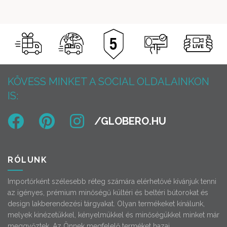
299 000 Ft.
1 039
189
149
200 Ft.
000 Ft.
000 Ft.
KÖVESS MINKET A SOCIAL OLDALAINKON
IS:
RÓLUNK
Importőrként szélesebb réteg számára elérhetővé kívánjuk tenni
az igényes, prémium minőségű kültéri és beltéri bútorokat és
design lakberendezési tárgyakat. Olyan termékeket kínálunk,
melyek kinézetükkel, kényelmükkel és minőségükkel minket már
meggyőztek. Az Önnek megfelelő terméket hazai