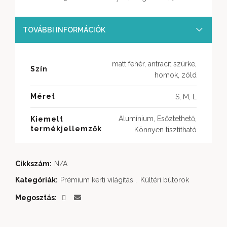
TOVÁBBI INFORMÁCIÓK
matt fehér, antracit szürke,
Szín
homok, zöld
Méret
S, M, L
Alumínium, Esőztethető,
Kiemelt
termékjellemzők
Könnyen tisztítható
Cikkszám:
N/A
Kategóriák:
Prémium kerti világítás
,
Kültéri bútorok
Megosztás