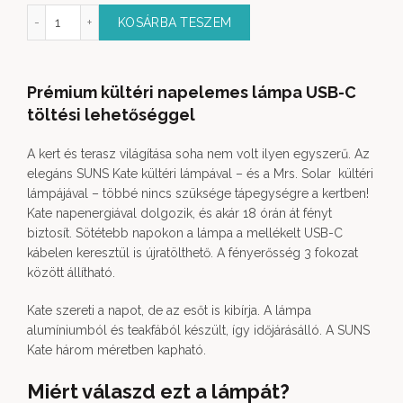
e napelemes kültéri lámpa mennyiség
KOSÁRBA TESZEM
Prémium kültéri napelemes lámpa USB-C
töltési lehetőséggel
A kert és terasz világítása soha nem volt ilyen egyszerű. Az
elegáns SUNS Kate kültéri lámpával – és a Mrs. Solar kültéri
lámpájával – többé nincs szüksége tápegységre a kertben!
Kate napenergiával dolgozik, és akár 18 órán át fényt
biztosít. Sötétebb napokon a lámpa a mellékelt USB-C
kábelen keresztül is újratölthető. A fényerősség 3 fokozat
között állítható.
Kate szereti a napot, de az esőt is kibírja. A lámpa
alumíniumból és teakfából készült, így időjárásálló. A SUNS
Kate három méretben kapható.
Miért válaszd ezt a lámpát?