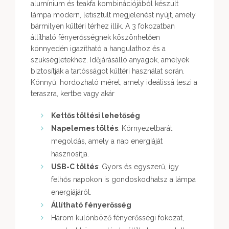
alumínium és teakfa kombinációjából készült
lámpa modern, letisztult megjelenést nyújt, amely
bármilyen kültéri térhez illik. A 3 fokozatban
állítható fényerősségnek köszönhetően
könnyedén igazítható a hangulathoz és a
szükségletekhez. Időjárásálló anyagok, amelyek
biztosítják a tartósságot kültéri használat során.
Könnyű, hordozható méret, amely ideálissá teszi a
teraszra, kertbe vagy akár
Kettős töltési lehetőség
Napelemes töltés
: Környezetbarát
megoldás, amely a nap energiáját
hasznosítja.
USB-C töltés
: Gyors és egyszerű, így
felhős napokon is gondoskodhatsz a lámpa
energiájáról.
Állítható fényerősség
Három különböző fényerősségi fokozat,