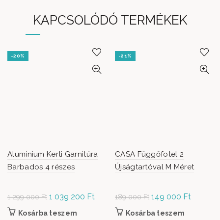
KAPCSOLÓDÓ TERMÉKEK
-20%
-21%
Alumínium Kerti Garnitúra
CASA Függőfotel 2
Barbados 4 részes
Újságtartóval M Méret
Original
1 039 200
Ft
Current
Original
149 000
Ft
Current
1 299 000
Ft
189 000
Ft
price was: 1
price is:
price was:
price is:
Kosárba teszem
Kosárba teszem