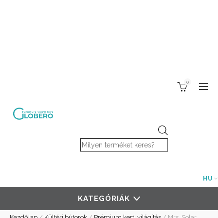
0
Products search
HU
KATEGÓRIÁK
Kezdőlap
/
Kültéri bútorok
/
Prémium kerti világítás
/
Mrs. Solar