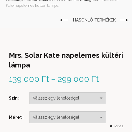
Kate napelemes kültéri lámpa
Mrs. Solar Kate napelemes kültéri
lámpa
139 000
Ft
–
299 000
Ft
Ártartom
139 000 
Szín
299 000 
Méret
Törlés