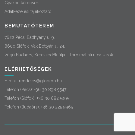
Gyakori kérdések
Adatkezelési tájékoztató
BEMUTATÓTEREM
7622 Pécs, Batthyány u. 9.
8600 Siófok, Vak Bottyán u. 24.
2040 Budaörs, Kereskedők útja - Törökbálinti utca sarok
ELÉRHETŐSÉGEK
E-mail:
rendeles@globero.hu
Telefon (Pécs):
+36 30 898 9547
Telefon (Siófok):
+36 30 682 5495
Telefon (Budaörs):
+36 30 225 9965