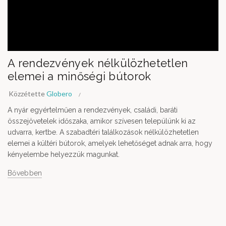
A rendezvények nélkülözhetetlen
elemei a minőségi bútorok
Közzétette
Globero
A nyár egyértelműen a rendezvények, családi, baráti
összejövetelek időszaka, amikor szívesen települünk ki az
udvarra, kertbe. A szabadtéri találkozások nélkülözhetetlen
elemei a kültéri bútorok, amelyek lehetőséget adnak arra, hogy
kényelembe helyezzük magunkat.
Bővebben