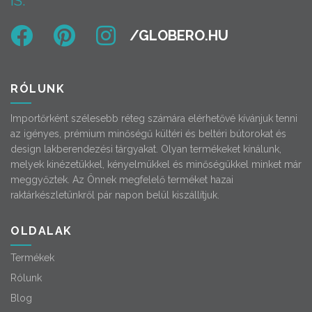
IS:
RÓLUNK
Importőrként szélesebb réteg számára elérhetővé kívánjuk tenni
az igényes, prémium minőségű kültéri és beltéri bútorokat és
design lakberendezési tárgyakat. Olyan termékeket kínálunk,
melyek kinézetükkel, kényelmükkel és minőségükkel minket már
meggyőztek. Az Önnek megfelelő terméket hazai
raktárkészletünkről pár napon belül kiszállítjuk.
OLDALAK
Termékek
Rólunk
Blog