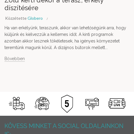
Zöld kerti dekor a terasz, erkély
díszítésére
Közzétette
Globero
Ha van erkélyünk, teraszunk, akkor van lehetőségünk arra, hogy
kiüljünk és kiélvezzük a kellemes időt. A kinti programok
azonban akkor lesznek tökéletesek, ha igényes környezetet
teremtünk magunk körül. A dizájnos bútorok mellett...
Bővebben
KÖVESS MINKET A SOCIAL OLDALAINKON