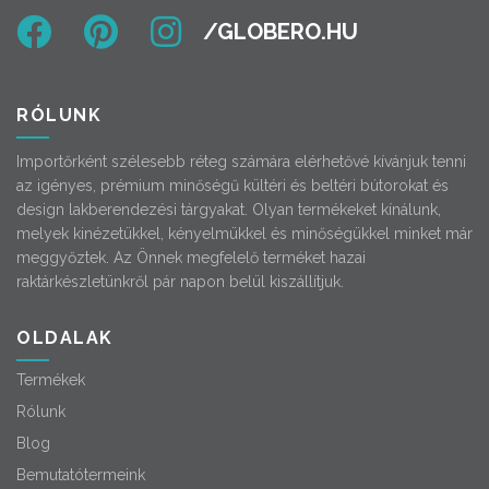
RÓLUNK
Importőrként szélesebb réteg számára elérhetővé kívánjuk tenni
az igényes, prémium minőségű kültéri és beltéri bútorokat és
design lakberendezési tárgyakat. Olyan termékeket kínálunk,
melyek kinézetükkel, kényelmükkel és minőségükkel minket már
meggyőztek. Az Önnek megfelelő terméket hazai
raktárkészletünkről pár napon belül kiszállítjuk.
OLDALAK
Termékek
Rólunk
Blog
Bemutatótermeink