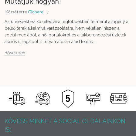
Mutatjuk hogyan!
Közzétette
Globero
Az ünnepekhez közeledve a legtöbbekben felmerül az igény a
belső terek alkalmivá varázsolására. Nem véletlen, hiszen a
social mediából, a női portálokról és a lakberendezési üzletek
akciós újságaiból is folyamatosan árad felénk...
Bővebben
KÖVESS MINKET A SOCIAL OLDALAINKON
IS: