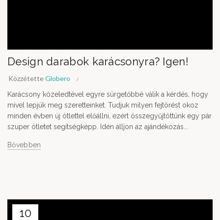
Design darabok karácsonyra? Igen!
Közzétette
Globero
Karácsony közeledtével egyre sürgetőbbé válik a kérdés, hogy
mivel lepjük meg szeretteinket. Tudjuk milyen fejtörést okoz
minden évben új ötlettel előállni, ezért összegyűjtöttünk egy pár
szuper ötletet segítségképp. Idén álljon az ajándékozás...
Bővebben
10