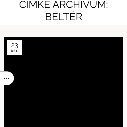
CÍMKE ARCHÍVUM:
BELTÉR
23
DEC