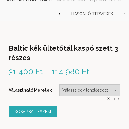
Baltic kék ültetőtál kaspó szett 3
részes
31 400
Ft
–
114 980
Ft
Ártartomán
31 400 Ft -
Választható Méretek
114 980 Ft
Törlés
KOSÁRBA TESZEM