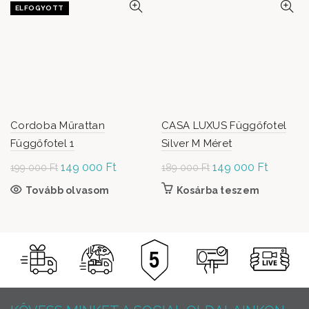
ELFOGYOTT
Cordoba Műrattan
CASA LUXUS Függőfotel
Függőfotel 1
Silver M Méret
Original
149 000
Ft
Current
Original
149 000
Ft
Current
199 000
Ft
189 000
Ft
price was:
price is:
price was:
price is:
Tovább olvasom
Kosárba teszem
199
149
189
149
000 Ft.
000 Ft.
000 Ft.
000 Ft.