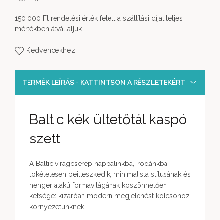
150 000 Ft rendelési érték felett a szállítási díjat teljes
mértékben átvállaljuk.
Kedvencekhez
TERMÉK LEÍRÁS - KATTINTSON A RÉSZLETEKÉRT
Baltic kék ültetőtál kaspó
szett
A Baltic virágcserép nappalinkba, irodánkba
tökéletesen beilleszkedik, minimalista stílusának és
henger alakú formavilágának köszönhetően
kétséget kizáróan modern megjelenést kölcsönöz
környezetünknek.