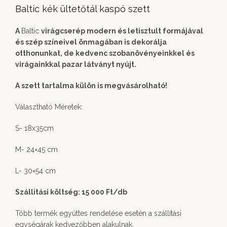
Baltic kék ültetőtál kaspó szett
A
Baltic
virágcserép modern és letisztult formájával
és szép színeivel önmagában is dekorálja
otthonunkat, de kedvenc szobanövényeinkkel és
virágainkkal pazar látványt nyújt.
A szett tartalma külön is megvásárolható!
Választható Méretek:
S- 18x35cm
M- 24×45 cm
L- 30×54 cm
Szállítási költség: 15 000 Ft/db
Több termék együttes rendelése esetén a szállítási
egységárak kedvezőbben alakulnak.