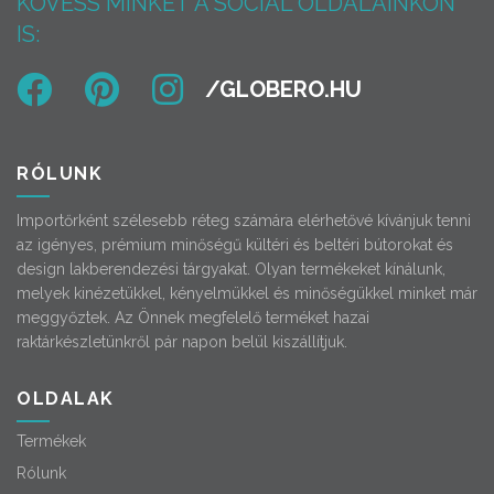
KÖVESS MINKET A SOCIAL OLDALAINKON
IS:
RÓLUNK
Importőrként szélesebb réteg számára elérhetővé kívánjuk tenni
az igényes, prémium minőségű kültéri és beltéri bútorokat és
design lakberendezési tárgyakat. Olyan termékeket kínálunk,
melyek kinézetükkel, kényelmükkel és minőségükkel minket már
meggyőztek. Az Önnek megfelelő terméket hazai
raktárkészletünkről pár napon belül kiszállítjuk.
OLDALAK
Termékek
Rólunk