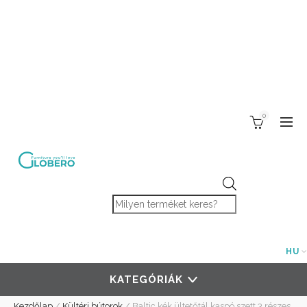
0
Products search
HU
KATEGÓRIÁK
Kezdőlap
/
Kültéri bútorok
/
Baltic kék ültetőtál kaspó szett 3 részes