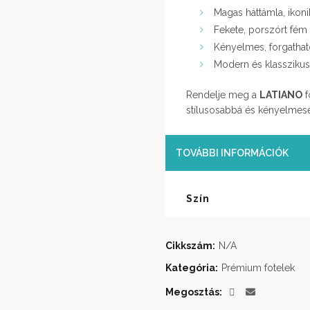
Magas háttámla, ikoni
Fekete, porszórt fém
Kényelmes, forgathat
Modern és klasszikus 
Rendelje meg a
LATIANO
f
stílusosabbá és kényelmes
TOVÁBBI INFORMÁCIÓK
Szín
Cikkszám:
N/A
Kategória:
Prémium fotelek
Megosztás