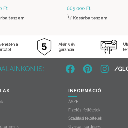
00
Ft
665 000
Ft
árba teszem
Kosárba teszem
yenesen a
Akár 5 év
Ut
rtótól
garancia
le
ALAINKON IS:
LAK
INFORMÁCIÓ
ek
ÁSZF
Fizetési feltételek
Szállítási feltételek
ótermeink
Gyakori kérdések