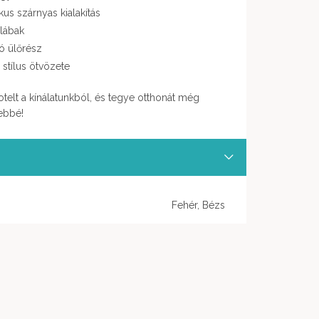
kus szárnyas kialakítás
 lábak
ó ülőrész
stílus ötvözete
otelt a kínálatunkból, és tegye otthonát még
ebbé!
Fehér, Bézs