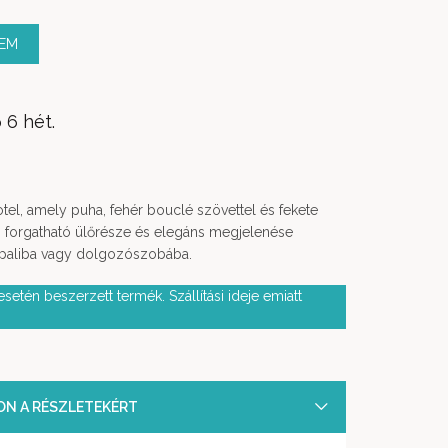
ZEM
 6 hét.
el, amely puha, fehér bouclé szövettel és fekete
, forgatható ülőrésze és elegáns megjelenése
ppaliba vagy dolgozószobába.
setén beszerzett termék. Szállítási ideje emiatt
SON A RÉSZLETEKÉRT