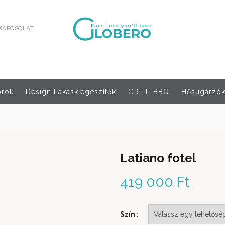
KAPCSOLAT
orok
Design Lakáskiegészítők
GRILL-BBQ
Hősugárzók,
Latiano fotel
419 000
Ft
Szín