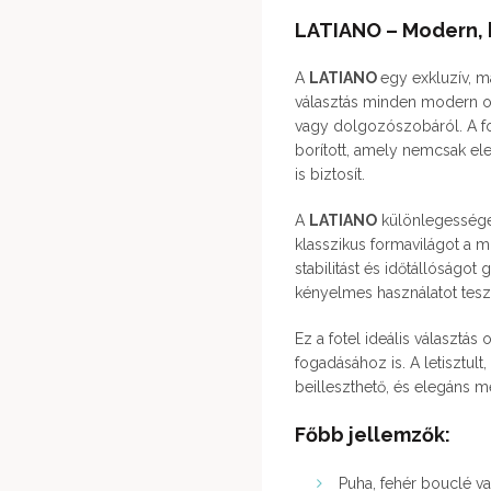
LATIANO – Modern, 
A
LATIANO
egy exkluzív, m
választás minden modern ot
vagy dolgozószobáról. A fo
borított, amely nemcsak e
is biztosít.
A
LATIANO
különlegessége a
klasszikus formavilágot a m
stabilitást és időtállóságot
kényelmes használatot tesz
Ez a fotel ideális választá
fogadásához is. A letisztul
beilleszthető, és elegáns 
Főbb jellemzők:
Puha, fehér bouclé v