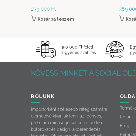
239 000
Ft
389 0
Kosárba teszem
Kos
150 000 Ft felett
Eg
ingyenes szállítás
gyá
KÖVESS MINKET A SOCIAL OLD
RÓLUNK
OLDA
Termék
Importőrként szélesebb réteg számára
elérhetővé kívánjuk tenni az igényes,
Rólunk
prémium minőségű kültéri és beltéri
Blog
bútorokat és design lakberendezési
Bemutat