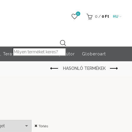
0
0
/
0
Ft
HU
Products search
 Teraszfűtés
Rendezvény bútor
Globeroart
Törlés