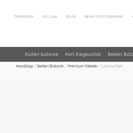
TERMÉKEK
RÓLUNK
BLOG
BEMUTATÓTERMEINK
Kültéri bútorok
Kert Kiegészítők
Beltéri Bút
Kezdőlap
/
Beltéri Bútorok
/
Prémium fotelek
/
Latiano fotel