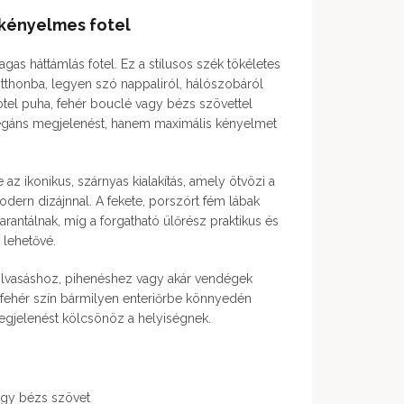
kényelmes fotel
agas háttámlás fotel. Ez a stílusos szék tökéletes
thonba, legyen szó nappaliról, hálószobáról
tel puha, fehér bouclé vagy bézs szövettel
legáns megjelenést, hanem maximális kényelmet
z ikonikus, szárnyas kialakítás, amely ötvözi a
odern dizájnnal. A fekete, porszórt fém lábak
 garantálnak, míg a forgatható ülőrész praktikus és
 lehetővé.
s olvasáshoz, pihenéshez vagy akár vendégek
t, fehér szín bármilyen enteriőrbe könnyedén
megjelenést kölcsönöz a helyiségnek.
agy bézs szövet