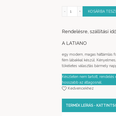
Latiano fotel mennyiség
KOSÁRBA TES
Rendelésre, szállítási idő
A LATIANO
egy modern, magas háttámlás fot
fém lábakkal készül. Kényelmes
tökéletes választás bármely na
Készleten nem tartott, rendelés e
hosszabb az átlagosnál.
Kedvencekhez
TERMÉK LEÍRÁS - KATTINT