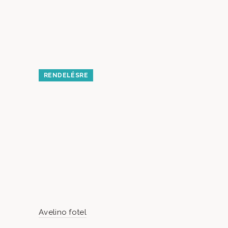
RENDELÉSRE
RENDELÉS
Avelino fotel
Habanera f