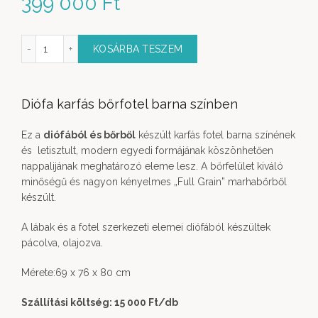
399 000
Ft
fás bőrfotel barna színben mennyiség
KOSÁRBA TESZEM
Diófa karfás bőrfotel barna színben
Ez a
diófából és bőrből
készült karfás fotel barna színének
és letisztult, modern egyedi formájának köszönhetően
nappalijának meghatározó eleme lesz. A bőrfelület kiváló
minőségű és nagyon kényelmes „Full Grain” marhabőrből
készült.
A lábak és a fotel szerkezeti elemei diófából készültek
pácolva, olajozva.
Mérete:69 x 76 x 80 cm
Szállítási költség: 15 000 Ft
/db