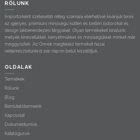
RÓLUNK
Importőrként szélesebb réteg számára elérhetővé kívánjuk tenni
az igényes, prémium minőségű kültéri és beltéri bútorokat és
design lakberendezési tárgyakat. Olyan termékeket kínálunk,
melyek kinézetükkel, kényelmükkel és minőségükkel minket már
meggyőztek. Az Önnek megfelelő terméket hazai
raktárkészletünkről pár napon belül kiszállítjuk.
OLDALAK
Termékek
Rólunk
Blog
Bemutatótermeink
Kapcsolat
Dokumentumok
Katalógusok