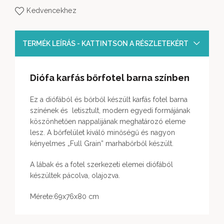
Kedvencekhez
TERMÉK LEÍRÁS - KATTINTSON A RÉSZLETEKÉRT
Diófa karfás bőrfotel barna színben
Ez a diófából és bőrből készült karfás fotel barna
színének és letisztult, modern egyedi formájának
köszönhetően nappalijának meghatározó eleme
lesz. A bőrfelület kiváló minőségű és nagyon
kényelmes „Full Grain” marhabőrből készült.
A lábak és a fotel szerkezeti elemei diófából
készültek pácolva, olajozva.
Mérete:69x76x80 cm