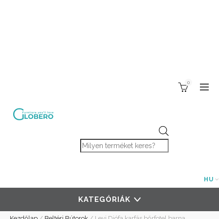
0
Products search
HU
KATEGÓRIÁK
Kezdőlap
/
Beltéri Bútorok
/
Levi Diófa karfás bőrfotel barna