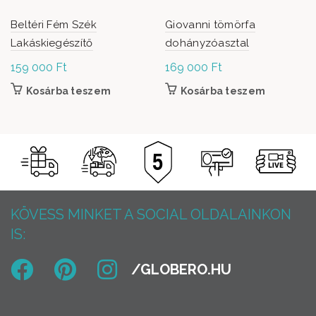
Beltéri Fém Szék
Giovanni tömörfa
Lakáskiegészítő
dohányzóasztal
159 000
Ft
169 000
Ft
Kosárba teszem
Kosárba teszem
KÖVESS MINKET A SOCIAL OLDALAINKON
IS: