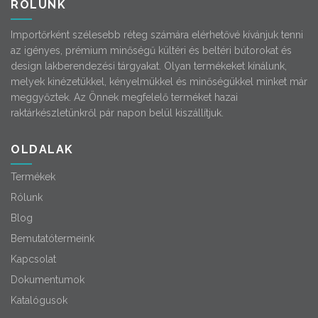
RÓLUNK
Importőrként szélesebb réteg számára elérhetővé kívánjuk tenni
az igényes, prémium minőségű kültéri és beltéri bútorokat és
design lakberendezési tárgyakat. Olyan termékeket kínálunk,
melyek kinézetükkel, kényelmükkel és minőségükkel minket már
meggyőztek. Az Önnek megfelelő terméket hazai
raktárkészletünkről pár napon belül kiszállítjuk.
OLDALAK
Termékek
Rólunk
Blog
Bemutatótermeink
Kapcsolat
Dokumentumok
Katalógusok