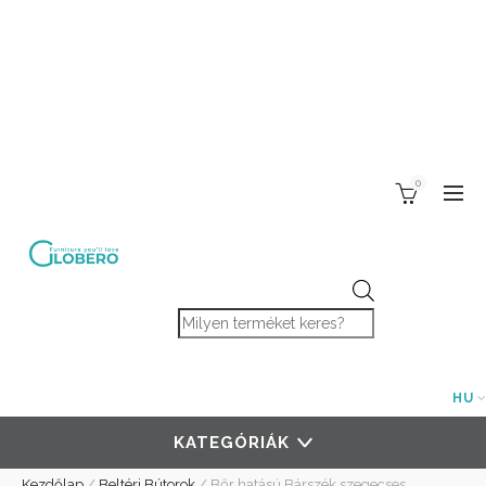
0
Products search
HU
KATEGÓRIÁK
Kezdőlap
/
Beltéri Bútorok
/
Bőr hatású Bárszék szegecses