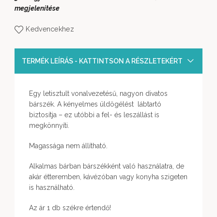
megjelenítése
Kedvencekhez
TERMÉK LEÍRÁS - KATTINTSON A RÉSZLETEKÉRT
Egy letisztult vonalvezetésű, nagyon divatos
bárszék. A kényelmes üldögélést lábtartó
biztosítja – ez utóbbi a fel- és leszállást is
megkönnyíti.
Magassága nem állítható.
Alkalmas bárban bárszékként való használatra, de
akár étteremben, kávézóban vagy konyha szigeten
is használható.
Az ár 1 db székre értendő!