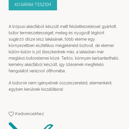
KOSÁRBA TESZEM
A trópusi akácfából készült matt felületkezeléssel gyártott
bútor természetességet, meleg és nyugodt légkört
sugárzó dísze lesz lakásának, több eleme egy
környezetben esztétikus megjelenést biztosít, de elemei
külön-külön is jól illeszkednek más, a lakásban már
meglévő bútorelemei közé. Tartós, könnyen karbantartható,
kemény akácfából készült, így ízlésének megfelelő
hangulatot varázsol otthonába.
A bútorok nem igényelnek összeszerelést, elemenként,
egyben kerülnek kiszállításra!
Kedvencekhez