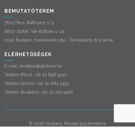
BEMUTATÓTEREM
7622 Pécs, Batthyány u. 9.
8600 Siófok, Vak Bottyán u. 24.
2040 Budaörs, Kereskedők útja - Törökbálinti utca sarok
ELÉRHETŐSÉGEK
E-mail:
rendeles@globero.hu
Telefon (Pécs):
+36 30 898 9547
Telefon (Siófok):
+36 30 682 5495
Telefon (Budaörs):
+36 30 225 9965
© 2026
Globero
. Minden jog fenntartva