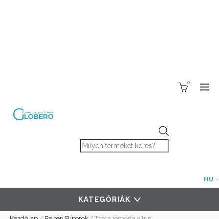
0
Products search
HU
KATEGÓRIÁK
Kezdőlap
/
Beltéri Bútorok
/
Tosca tömörfa vitrin