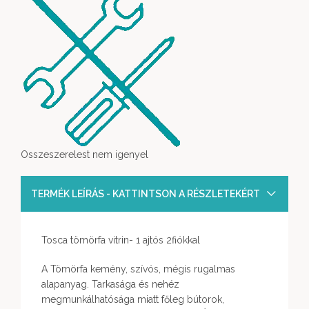
Osszeszerelest nem igenyel
TERMÉK LEÍRÁS - KATTINTSON A RÉSZLETEKÉRT
Tosca tömörfa vitrin- 1 ajtós 2fiókkal
A Tömörfa kemény, szívós, mégis rugalmas
alapanyag. Tarkasága és nehéz
megmunkálhatósága miatt főleg bútorok,