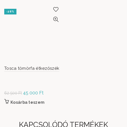
-28%
Tosca tömörfa étkezőszék
Original
45 000
Ft
Current
62 500
Ft
price was:
price is:
Kosárba teszem
62 500 Ft.
45
000 Ft.
KAPCSOLÓDÓ TERMÉKEK