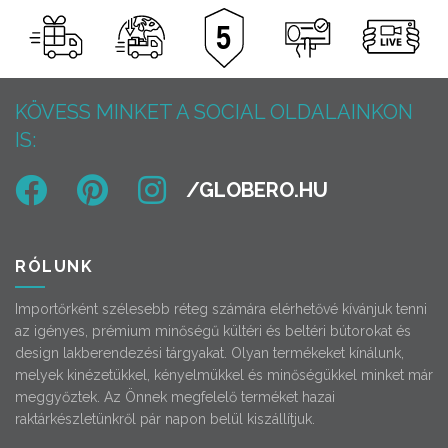
KÖVESS MINKET A SOCIAL OLDALAINKON
IS:
RÓLUNK
Importőrként szélesebb réteg számára elérhetővé kívánjuk tenni
az igényes, prémium minőségű kültéri és beltéri bútorokat és
design lakberendezési tárgyakat. Olyan termékeket kínálunk,
melyek kinézetükkel, kényelmükkel és minőségükkel minket már
meggyőztek. Az Önnek megfelelő terméket hazai
raktárkészletünkről pár napon belül kiszállítjuk.