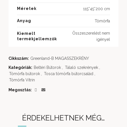
Méretek
115*45*200 cm
Anyag
Tömörfa
Összeszerelést nem
Kiemelt
termékjellemzők
igényel
Cikkszám:
Greenland-B MAGASSZEKRÉNY
Kategóriák:
Beltéri Bútorok
,
Tálaló szekrények
,
Tömörfa bútorok
,
Tosca tömörfa bútorcsalád
,
Tömörfa Vitrin
Megosztás
ÉRDEKELHETNEK MÉG…