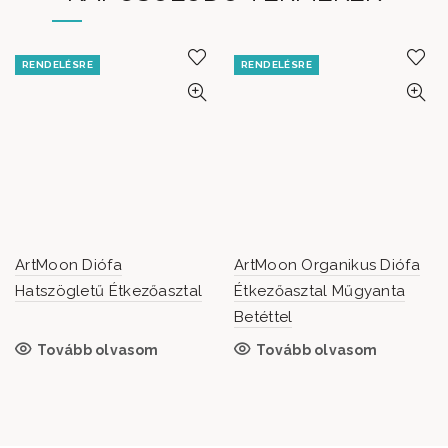
RENDELÉSRE
RENDELÉSRE
ArtMoon Diófa
ArtMoon Organikus Diófa
Hatszögletű Étkezőasztal
Étkezőasztal Műgyanta
Betéttel
Tovább olvasom
Tovább olvasom