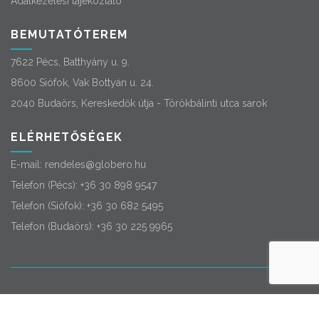
Adatkezelési tájékoztató
BEMUTATÓTEREM
7622 Pécs, Batthyány u. 9.
8600 Siófok, Vak Bottyán u. 24.
2040 Budaörs, Kereskedők útja - Törökbálinti utca sarok
ELÉRHETŐSÉGEK
E-mail:
rendeles@globero.hu
Telefon (Pécs):
+36 30 898 9547
Telefon (Siófok):
+36 30 682 5495
Telefon (Budaörs):
+36 30 225 9965
© 2026
Globero
. Minden jog fenntartva