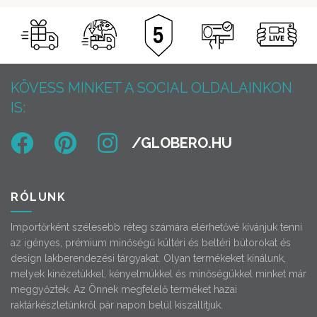
KÖVESS MINKET A SOCIAL OLDALAINKON
IS:
RÓLUNK
Importőrként szélesebb réteg számára elérhetővé kívánjuk tenni
az igényes, prémium minőségű kültéri és beltéri bútorokat és
design lakberendezési tárgyakat. Olyan termékeket kínálunk,
melyek kinézetükkel, kényelmükkel és minőségükkel minket már
meggyőztek. Az Önnek megfelelő terméket hazai
raktárkészletünkről pár napon belül kiszállítjuk.