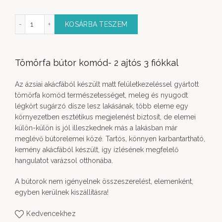
örfa bútor 2 ajtós komód mennyiség
KOSÁRBA TESZEM
Tömörfa bútor komód- 2 ajtós 3 fiókkal
Az ázsiai akácfából készült matt felületkezeléssel gyártott
tömörfa komód természetességet, meleg és nyugodt
légkört sugárzó dísze lesz lakásának, több eleme egy
környezetben esztétikus megjelenést biztosít, de elemei
külön-külön is jól illeszkednek más a lakásban már
meglévő bútorelemei közé. Tartós, könnyen karbantartható,
kemény akácfából készült, így ízlésének megfelelő
hangulatot varázsol otthonába.
A bútorok nem igényelnek összeszerelést, elemenként,
egyben kerülnek kiszállításra!
Kedvencekhez