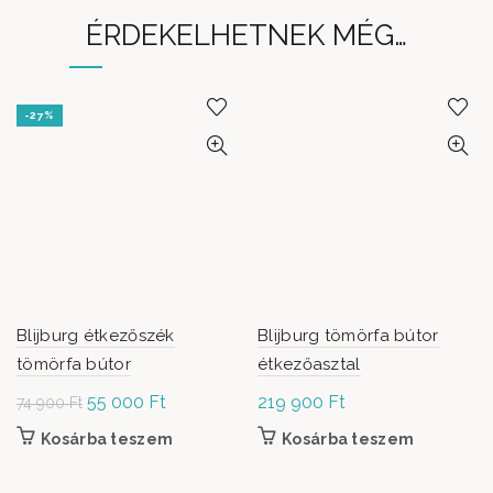
ÉRDEKELHETNEK MÉG…
-27%
Blijburg étkezőszék
Blijburg tömörfa bútor
tömörfa bútor
étkezőasztal
Original
55 000
Ft
Current
219 900
Ft
74 900
Ft
price was:
price is:
Kosárba teszem
Kosárba teszem
74 900 Ft.
55
000 Ft.