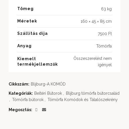
Tömeg
63 kg
Méretek
160 × 45 × 85 cm
Szállítás díja
7500 Ft
Anyag
Tömörfa
Összeszerelést nem
Kiemelt
termékjellemzők
igényel
Cikkszám:
Blijburg-A KOMÓD
Kategóriák:
Beltéri Bútorok
,
Blijburg tömörfa bútorcsalád
,
Tömörfa bútorok
,
Tömörfa Komódok és Tálalószekrény
Megosztás