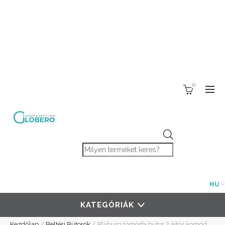
0
Products search
HU
KATEGÓRIÁK
Kezdőlap
/
Beltéri Bútorok
/
Blijburg tömörfa bútor 2 ajtós komód