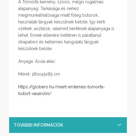
A Tömörfa kemény, szívós, mégis rugalmas
alapanyag. Tarkasága és nehéz
megmunkálhatósága miatt főleg bútorok,
használati tárgyak készülnek belőle. Így kerti
székek, asztalok, valamint kerítések alapanyaga is
lehet. Ennek ellenére beltéren is páratlanul
strapabíró és kellemes hangulatú tárgyak
készülnek belőle.
Anyaga: Ázsia akác
Méret: 180x45x85 cm
https://globero.hu/miert-erdemes-tomorfa-
butort-vasarolni/
TOVÁBBI INFORMÁCIÓK