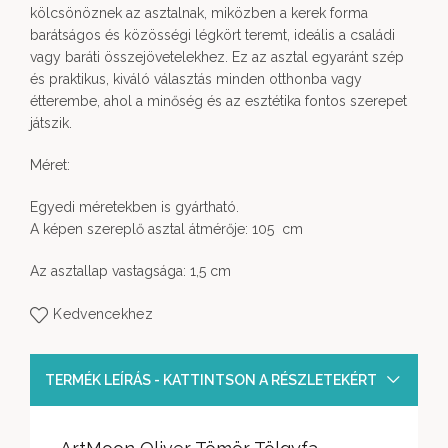
kölcsönöznek az asztalnak, miközben a kerek forma
barátságos és közösségi légkört teremt, ideális a családi
vagy baráti összejövetelekhez. Ez az asztal egyaránt szép
és praktikus, kiváló választás minden otthonba vagy
étterembe, ahol a minőség és az esztétika fontos szerepet
játszik.
Méret:
Egyedi méretekben is gyártható.
A képen szereplő asztal átmérője: 105 cm
Az asztallap vastagsága: 1,5 cm
Kedvencekhez
TERMÉK LEÍRÁS - KATTINTSON A RÉSZLETEKÉRT