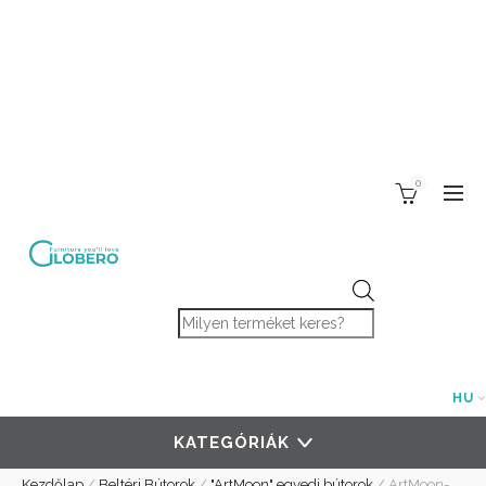
0
Products search
HU
KATEGÓRIÁK
Kezdőlap
/
Beltéri Bútorok
/
"ArtMoon" egyedi bútorok
/
ArtMoon-