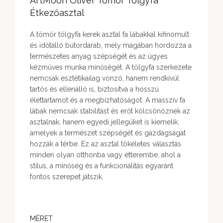
ArtMoon Oliver Tömör Tölgyfa
Étkezőasztal
A tömör tölgyfa kerek asztal fa lábakkal kifinomult
és időtálló bútordarab, mely magában hordozza a
természetes anyag szépségét és az ügyes
kézműves munka minőségét. A tölgyfa szerkezete
nemcsak esztétikailag vonzó, hanem rendkívül
tartós és ellenálló is, biztosítva a hosszú
élettartamot és a megbízhatóságot. A masszív fa
lábak nemcsak stabilitást és erőt kölcsönöznek az
asztalnak, hanem egyedi jellegüket is kiemelik,
amelyek a természet szépségét és gazdagságát
hozzák a térbe. Ez az asztal tökéletes választás
minden olyan otthonba vagy étterembe, ahol a
stílus, a minőség és a funkcionalitás egyaránt
fontos szerepet játszik.
MÉRET