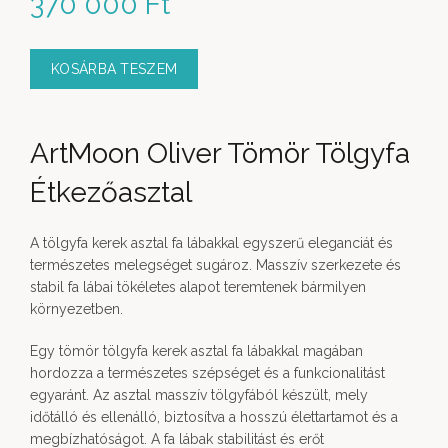
370 000
Ft
KOSÁRBA TESZEM
ArtMoon Oliver Tömör Tölgyfa
Étkezőasztal
A tölgyfa kerek asztal fa lábakkal egyszerű eleganciát és
természetes melegséget sugároz. Masszív szerkezete és
stabil fa lábai tökéletes alapot teremtenek bármilyen
környezetben.
Egy tömör tölgyfa kerek asztal fa lábakkal magában
hordozza a természetes szépséget és a funkcionalitást
egyaránt. Az asztal masszív tölgyfából készült, mely
időtálló és ellenálló, biztosítva a hosszú élettartamot és a
megbízhatóságot. A fa lábak stabilitást és erőt