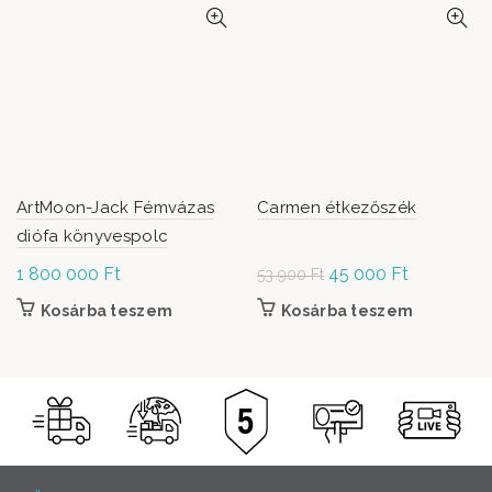
ArtMoon-Jack Fémvázas
Carmen étkezőszék
diófa könyvespolc
1 800 000
Ft
Original
45 000
Ft
Current
53 900
Ft
price was:
price is:
Kosárba teszem
Kosárba teszem
53 900 Ft.
45
000 Ft.