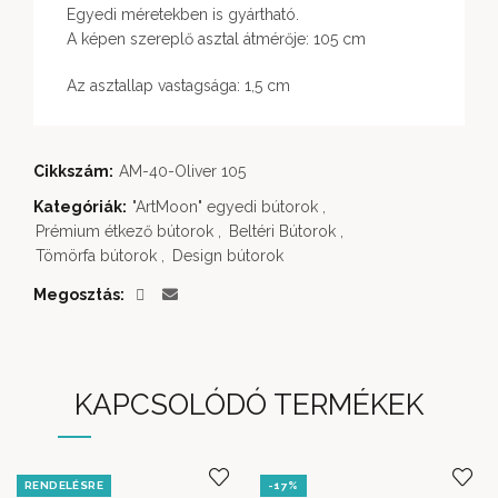
Egyedi méretekben is gyártható.
A képen szereplő asztal átmérője: 105 cm
Az asztallap vastagsága: 1,5 cm
Cikkszám:
AM-40-Oliver 105
Kategóriák:
"ArtMoon" egyedi bútorok
,
Prémium étkező bútorok
,
Beltéri Bútorok
,
Tömörfa bútorok
,
Design bútorok
Megosztás
KAPCSOLÓDÓ TERMÉKEK
RENDELÉSRE
-17%