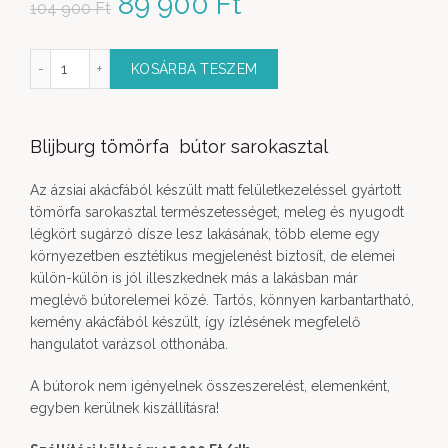
Original price was: 104
89 900
Ft
Current price
104 900
Ft
900 Ft.
is: 89 900 Ft.
a bútor 1 fiókos sarokasztal mennyiség
KOSÁRBA TESZEM
Blijburg tömörfa bútor sarokasztal
Az ázsiai akácfából készült matt felületkezeléssel gyártott
tömörfa sarokasztal természetességet, meleg és nyugodt
légkört sugárzó dísze lesz lakásának, több eleme egy
környezetben esztétikus megjelenést biztosít, de elemei
külön-külön is jól illeszkednek más a lakásban már
meglévő bútorelemei közé. Tartós, könnyen karbantartható,
kemény akácfából készült, így ízlésének megfelelő
hangulatot varázsol otthonába.
A bútorok nem igényelnek összeszerelést, elemenként,
egyben kerülnek kiszállításra!