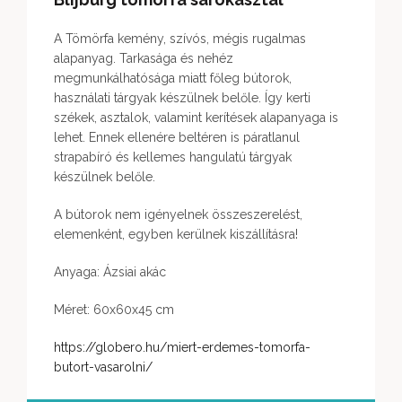
A Tömörfa kemény, szívós, mégis rugalmas
alapanyag. Tarkasága és nehéz
megmunkálhatósága miatt főleg bútorok,
használati tárgyak készülnek belőle. Így kerti
székek, asztalok, valamint kerítések alapanyaga is
lehet. Ennek ellenére beltéren is páratlanul
strapabíró és kellemes hangulatú tárgyak
készülnek belőle.
A bútorok nem igényelnek összeszerelést,
elemenként, egyben kerülnek kiszállításra!
Anyaga: Ázsiai akác
Méret: 60x60x45 cm
https://globero.hu/miert-erdemes-tomorfa-
butort-vasarolni/