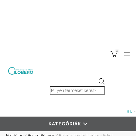
0
Products search
HU
KATEGÓRIÁK
Kezdőlap
/
Beltéri Bútorok
/
Blijburg tömörfa bútor 1 fiókos