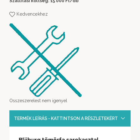
Szállítási költség: 15 000 Ft
/db
Kedvencekhez
Osszeszerelest nem igenyel
TERMÉK LEÍRÁS - KATTINTSON A RÉSZLETEKÉRT
Blijburg tömörfa sarokasztal