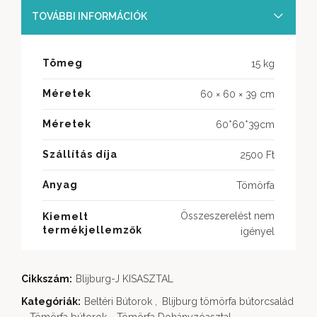
TOVÁBBI INFORMÁCIÓK
Tömeg
15 kg
Méretek
60 × 60 × 39 cm
Méretek
60*60*39cm
Szállítás díja
2500 Ft
Anyag
Tömörfa
Összeszerelést nem
Kiemelt
termékjellemzők
igényel
Cikkszám:
Blijburg-J KISASZTAL
Kategóriák:
Beltéri Bútorok
,
Blijburg tömörfa bútorcsalád