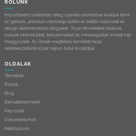
RÓLUNK
Importőrként szélesebb réteg számára elérhetővé kívánjuk tenni
az igényes, prémium minőségű kültéri és beltéri bútorokat és
design lakberendezési tárgyakat. Olyan termékeket kínálunk,
melyek kinézetükkel, kényelmükkel és minőségükkel minket már
meggyőztek. Az Önnek megfelelő terméket hazai
raktárkészletünkről pár napon belül kiszállítjuk.
OLDALAK
Termékek
Rólunk
Blog
Bemutatótermeink
Kapcsolat
Dokumentumok
Katalógusok