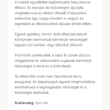
A családi együttlétek legfontosabb helyszíne az
étkező. Az európai dió különleges rajzolata,
meghatározza az étkező stílusát! A klasszikus
enteriőrbe egy csepp modern is vegyül, ez
leginkább az étkezőszékek stílusán érhető tetten.
Egyedi gyártású, tömör diófa étkezőasztalunk
könnyedén harmonizál bármelyik helyiséggel,
legyen szó bohém, vagy letisztult stílusról.
A tömörfa szerkezetek, a natúr fa színek stílusos
megjelenést és exkluzivitást sugallnak bármelyik
helyiségbe is kerül ez a bútordarab.
Az elkészítés során nem használunk káros
anyagokat. Az alapanyagok egyedi megmunkálása
eredményezi a legmagasabb minőséget és a
különleges textúrákat.
Szélesség:
200 cm