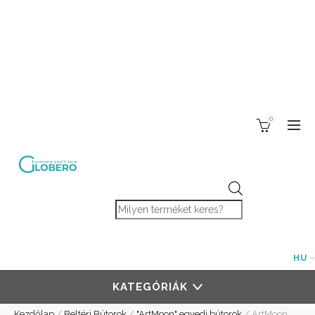
0
Products search
HU
KATEGÓRIÁK
Kezdőlap
/
Beltéri Bútorok
/
"ArtMoon" egyedi bútorok
/
ArtMoon