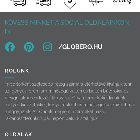
KÖVESS MINKET A SOCIAL OLDALAINKON
IS:
RÓLUNK
Importőrként szélesebb réteg számára elérhetővé kívánjuk tenni
az igényes, prémium minőségű kültéri és beltéri bútorokat és
design lakberendezési tárgyakat. Olyan termékeket kínálunk,
melyek kinézetükkel, kényelmükkel és minőségükkel minket már
meggyőztek. Az Önnek megfelelő terméket hazai
raktárkészletünkről pár napon belül kiszállítjuk.
OLDALAK