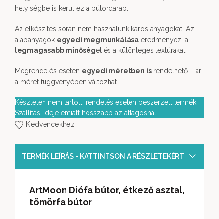
helyiségbe is kerül ez a bútordarab.
Az elkészítés során nem használunk káros anyagokat. Az
alapanyagok
egyedi megmunkálása
eredményezi a
legmagasabb minőség
et és a különleges textúrákat.
Megrendelés esetén
egyedi méretben is
rendelhető – ár
a méret függvényében változhat.
Készleten nem tartott, rendelés esetén beszerzett termék.
Szállítási ideje emiatt hosszabb az átlagosnál.
Kedvencekhez
TERMÉK LEÍRÁS - KATTINTSON A RÉSZLETEKÉRT
ArtMoon Diófa bútor, étkező asztal,
tömörfa bútor