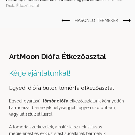
Diófa Étkezőasztal
ArtMoon Diófa Étkezőasztal
Kérje ajánlatunkat!
Egyedi diófa bútor, tömörfa étkezőasztal
Egyedi gyártású,
tömör diófa
étkezőasztalunk könnyedén
harmonizál bármelyik helyiséggel, legyen szó bohém,
vagy letisztult stílusról.
A tömörfa szerkezetek, a natúr fa színek stílusos
megjelenést és exkluzivitást sugallanak bármelyik