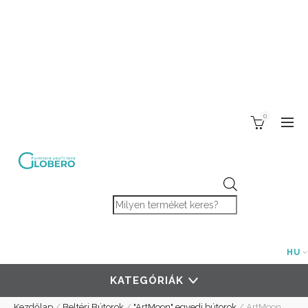
0
Products search
HU
KATEGÓRIÁK
Kezdőlap
/
Beltéri Bútorok
/
"ArtMoon" egyedi bútorok
/
ArtMoon