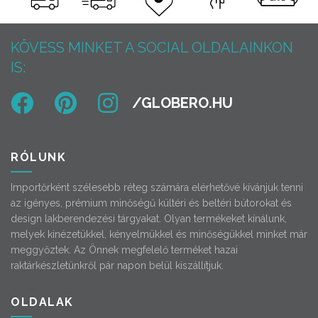
KÖVESS MINKET A SOCIAL OLDALAINKON
IS:
RÓLUNK
Importőrként szélesebb réteg számára elérhetővé kívánjuk tenni
az igényes, prémium minőségű kültéri és beltéri bútorokat és
design lakberendezési tárgyakat. Olyan termékeket kínálunk,
melyek kinézetükkel, kényelmükkel és minőségükkel minket már
meggyőztek. Az Önnek megfelelő terméket hazai
raktárkészletünkről pár napon belül kiszállítjuk.
OLDALAK