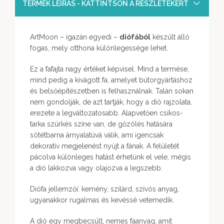
TERMÉK LEÍRÁS - KATTINTSON A RÉSZLETEKÉRT
ArtMoon – igazán egyedi –
diófából
készült álló
fogas, mely otthona különlegessége lehet.
Ez a fafajta nagy értéket képvisel. Mind a termése,
mind pedig a kivágott fa, amelyet bútorgyártáshoz
és belsőépítészetben is felhasználnak. Talán sokan
nem gondolják, de azt tartják, hogy a dió rajzolata,
erezete a legváltozatosabb. Alapvetően csíkos-
tarka szürkés színe van, de gőzölés hatására
sötétbarna árnyalatúvá válik, ami igencsak
dekoratív megjelenést nyújt a fának. A felületét
pácolva különleges hatást érhetünk el vele, mégis
a dió lakkozva vagy olajozva a legszebb.
Diófa jellemzői: kemény, szilárd, szívós anyag,
ugyanakkor rugalmas és kevéssé vetemedik.
A dió egy megbecsült, nemes faanyag, amit