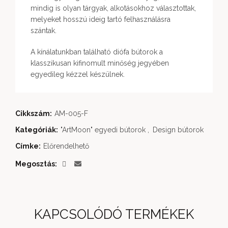
mindig is olyan tárgyak, alkotásokhoz választottak,
melyeket hosszú ideig tartó felhasználásra
szántak.
A kínálatunkban található diófa bútorok a
klasszikusan kifinomult minőség jegyében
egyedileg kézzel készülnek.
Cikkszám:
AM-005-F
Kategóriák:
"ArtMoon" egyedi bútorok
,
Design bútorok
Címke:
Előrendelhető
Megosztás
KAPCSOLÓDÓ TERMÉKEK