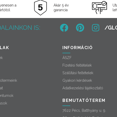
yenesen a
Akár 5 év
Ut
rtótól
garancia
le
ALAINKON IS:
LAK
INFORMÁCIÓ
ek
ÁSZF
Fizetési feltételek
Szállítási feltételek
ótermeink
Gyakori kérdések
at
Adatkezelési tájékoztató
ntumok
BEMUTATÓTEREM
usok
7622 Pécs, Batthyány u. 9.