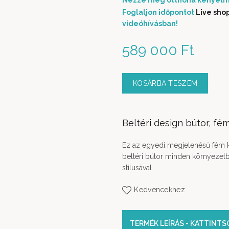
Nézze meg otthona kényelm
Foglaljon időpontot
Live sho
videóhívásban!
589 000
Ft
KOSÁRBA TESZEM
Beltéri design bútor, fé
Ez az egyedi megjelenésű fém k
beltéri bútor minden környezetbe
stílusával.
Kedvencekhez
TERMÉK LEÍRÁS - KATTINT