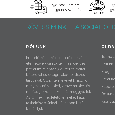
150 000 Ft felett
Eg
ingyenes szállítás
gyá
KÖVESS MINKET A SOCIAL OLD
RÓLUNK
OLDA
Termék
Importőrként szélesebb réteg számára
elérhetővé kívánjuk tenni az igényes,
Rólunk
prémium minőségű kültéri és beltéri
Blog
bútorokat és design lakberendezési
Bemutat
tárgyakat. Olyan termékeket kínálunk,
melyek kinézetükkel, kényelmükkel és
Kapcsol
minőségükkel minket már meggyőztek.
Dokume
Az Önnek megfelelő terméket hazai
Katalóg
raktárkészletünkről pár napon belül
kiszállítjuk.