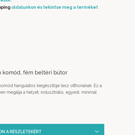
éből!
pping
oldalunkon és tekintse meg a terméket
m komód, fém beltéri bútor
omód hangulatos kiegészítője lesz otthonának. Ez a
n megálja a helyét, indusztriális, egyedi, minimál
SON A RÉSZLETEKÉRT