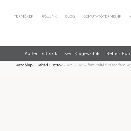
TERMÉKEK
RÓLUNK
BLOG
BEMUTATÓTERMEINK
Kültéri bútorok
Kert Kiegészítők
Beltéri Bút
Kezdőlap
/
Beltéri Bútorok
/
Art DUANA fém beltéri bútor, fém k