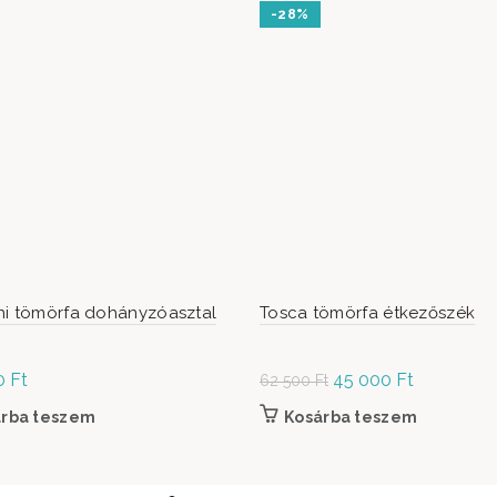
-28%
ni tömörfa dohányzóasztal
Tosca tömörfa étkezőszék
0
Ft
Original
45 000
Ft
Current
62 500
Ft
price was:
price is:
árba teszem
Kosárba teszem
62 500 Ft.
45
000 Ft.