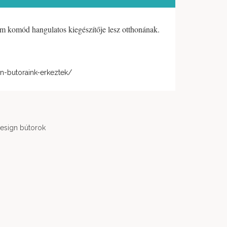
m komód hangulatos kiegészítője lesz otthonának.
gn-butoraink-erkeztek/
esign bútorok