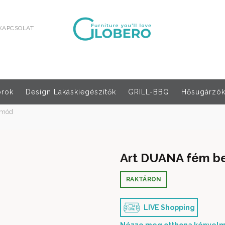
KAPCSOLAT
orok
Design Lakáskiegészítők
GRILL-BBQ
Hősugárzók,
omód
Art DUANA fém be
RAKTÁRON
LIVE Shopping