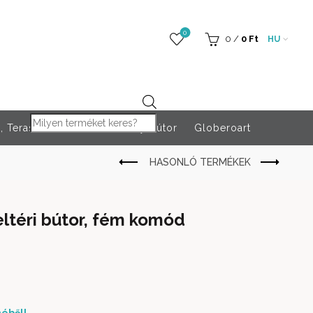
0
0
/
0
Ft
HU
Products search
 Teraszfűtés
Rendezvény bútor
Globeroart
ltéri bútor, fém komód