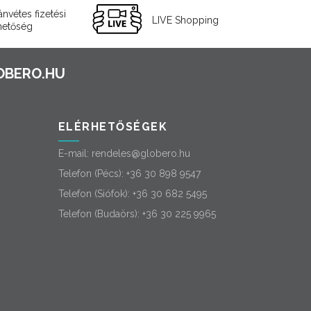
ánvétes fizetési
LIVE Shopping
hetőség
ELÉRHETŐSÉGEK
E-mail:
rendeles@globero.hu
Telefon (Pécs):
+36 30 898 9547
Telefon (Siófok):
+36 30 682 5495
Telefon (Budaörs):
+36 30 225 9965