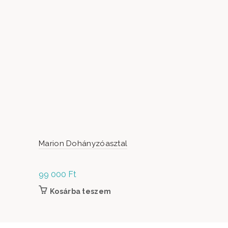
Marion Dohányzóasztal
Carmen tü
99 000
Ft
49 900
Ft
Kosárba teszem
Kosárb