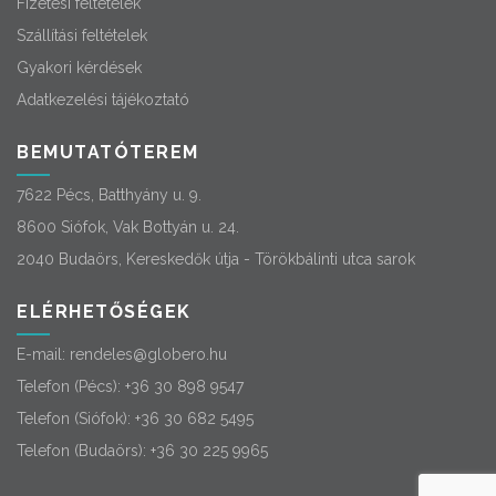
Fizetési feltételek
Szállítási feltételek
Gyakori kérdések
Adatkezelési tájékoztató
BEMUTATÓTEREM
7622 Pécs, Batthyány u. 9.
8600 Siófok, Vak Bottyán u. 24.
2040 Budaörs, Kereskedők útja - Törökbálinti utca sarok
ELÉRHETŐSÉGEK
E-mail:
rendeles@globero.hu
Telefon (Pécs):
+36 30 898 9547
Telefon (Siófok):
+36 30 682 5495
Telefon (Budaörs):
+36 30 225 9965