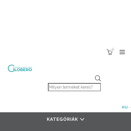
0
Products search
HU
KATEGÓRIÁK