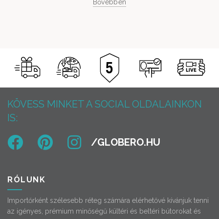
Bővebben
KÖVESS MINKET A SOCIAL OLDALAINKON
IS:
RÓLUNK
Importőrként szélesebb réteg számára elérhetővé kívánjuk tenni
az igényes, prémium minőségű kültéri és beltéri bútorokat és