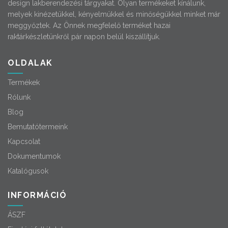
design lakberendezési tárgyakat. Olyan termékeket kínálunk,
melyek kinézetükkel, kényelmükkel és minőségükkel minket már
meggyőztek. Az Önnek megfelelő terméket hazai
raktárkészletünkről pár napon belül kiszállítjuk.
OLDALAK
Termékek
Rólunk
Blog
Bemutatótermeink
Kapcsolat
Dokumentumok
Katalógusok
INFORMÁCIÓ
ÁSZF