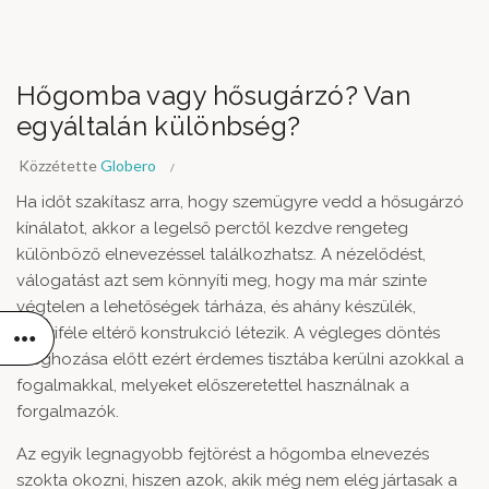
Hőgomba vagy hősugárzó? Van
egyáltalán különbség?
Közzétette
Globero
Ha időt szakítasz arra, hogy szemügyre vedd a hősugárzó
kínálatot, akkor a legelső perctől kezdve rengeteg
különböző elnevezéssel találkozhatsz. A nézelődést,
válogatást azt sem könnyíti meg, hogy ma már szinte
végtelen a lehetőségek tárháza, és ahány készülék,
annyiféle eltérő konstrukció létezik. A végleges döntés
meghozása előtt ezért érdemes tisztába kerülni azokkal a
fogalmakkal, melyeket előszeretettel használnak a
forgalmazók.
Az egyik legnagyobb fejtörést a hőgomba elnevezés
szokta okozni, hiszen azok, akik még nem elég jártasak a