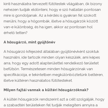
kinti használatra tervezett fűtőtestek világában, ők bizony
nehezen tudják eldönteni, hogy e szó hallatán pontosan
mire is gondoljanak. Az a kérdés is gyakran fel szokott
merülni, hogy a hőgombák, illetve a hősugárzók között
van-e különbség, és ha igen, akkor az pontosan hol
érhető tetten?
A hősugárzó, mint gyűjtőnév
A hősugárzó kifejezést általában gyűjtőnévként szoktuk
használni, ide tartozik minden olyan készülék, ami képes
arra, hogy egy adott alapterülettel rendelkező területet
befűtsön. Természetesen minden hősugárzónak van
specifikációja, e tekintetben megkülönböztetünk beltéren,
illetve kültéren használatos fűtőtesteket.
Milyen fajtái vannak a kültéri hősugárzóknak?
A kültéri hősugárzók rendszerint azt a célt szolgálják, hogy
a szabadtéri területeken fel tudják melegíteni annyira a