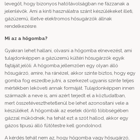
levegőt, hogy bizonyos hatótávolságban ne fázzanak a
jelenlévők. Ami a kinti használatra szánt készülékeket illeti,
gázüzemű, illetve elektromos hősugárzók állnak
rendelkezésre.
Mi az a hőgomba?
Gyakran lehet hallani, olvasni a hőgomba elnevezést, ami
tulajdonképpen a gázüzemű kültéri hősugárzók egyik
fajtáját jelöli. A hőgomba jellemzően egy olyan álló
hősugárzó, amire, ha ránézel, akkor szinte biztos, hogy egy
gomba fog eszedbe jutni, a szerkezet ugyanis szinte teljes
mértékben leköveti annak formáját. Tulajdonképpen innen
származik a neve is, ami azért terjedt el a köztudatban,
mert összetéveszthetetlenül be lehet azonosítani vele a
készüléket. A hőgombák az esetek döntő többségében
gázzal működnek, ha tehát ezt a szót hallod, akkor egy
gázos típusú álló fűtőtestre kell gondolnod.
A kérdés tehát nem az, hogy hőgomba vagy hősugárzó,