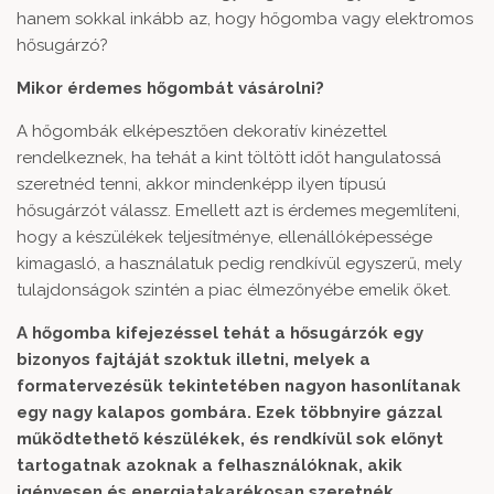
hanem sokkal inkább az, hogy hőgomba vagy elektromos
hősugárzó?
Mikor érdemes hőgombát vásárolni?
A hőgombák elképesztően dekoratív kinézettel
rendelkeznek, ha tehát a kint töltött időt hangulatossá
szeretnéd tenni, akkor mindenképp ilyen típusú
hősugárzót válassz. Emellett azt is érdemes megemlíteni,
hogy a készülékek teljesítménye, ellenállóképessége
kimagasló, a használatuk pedig rendkívül egyszerű, mely
tulajdonságok szintén a piac élmezőnyébe emelik őket.
A hőgomba kifejezéssel tehát a hősugárzók egy
bizonyos fajtáját szoktuk illetni, melyek a
formatervezésük tekintetében nagyon hasonlítanak
egy nagy kalapos gombára. Ezek többnyire gázzal
működtethető készülékek, és rendkívül sok előnyt
tartogatnak azoknak a felhasználóknak, akik
igényesen és energiatakarékosan szeretnék