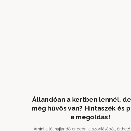
Állandóan a kertben lennél, d
még hűvös van? Hintaszék és 
a megoldás!
Amint a tél hajlandó engedni a szorításából, érthet