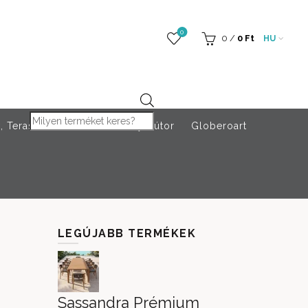
0
0
/
0
Ft
HU
Products search
 Teraszfűtés
Rendezvény bútor
Globeroart
LEGÚJABB TERMÉKEK
Sassandra Prémium