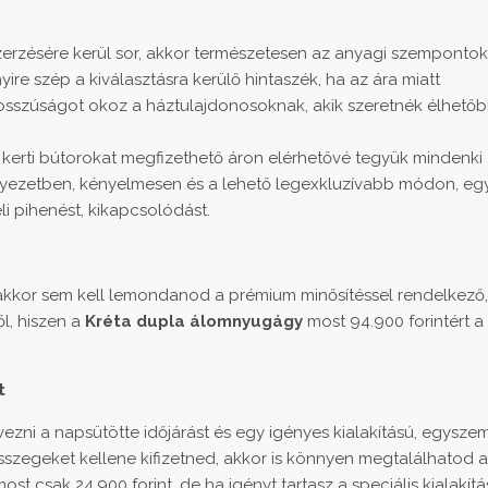
szerzésére kerül sor, akkor természetesen az anyagi szemponto
ire szép a kiválasztásra kerülő hintaszék, ha az ára miatt
bosszúságot okoz a háztulajdonosoknak, akik szeretnék élhetőb
 kerti bútorokat megfizethető áron elérhetővé tegyük mindenki
rnyezetben, kényelmesen és a lehető legexkluzívabb módon, eg
i pihenést, kikapcsolódást.
 akkor sem kell lemondanod a prémium minősítéssel rendelkező,
l, hiszen a
Kréta dupla álomnyugágy
most 94.900 forintért a 
t
ezni a napsütötte időjárást és egy igényes kialakítású, egysze
összegeket kellene kifizetned, akkor is könnyen megtalálhatod a
ost csak 24.900 forint, de ha igényt tartasz a speciális kialakít