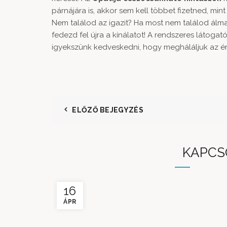
párnájára is, akkor sem kell többet fizetned, mint 
Nem találod az igazit? Ha most nem találod álma
fedezd fel újra a kínálatot! A rendszeres láto
igyekszünk kedveskedni, hogy megháláljuk az érd
ELŐZŐ BEJEGYZÉS
KAPCS
16
ÁPR