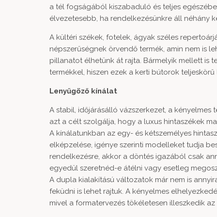
a tél fogságából kiszabaduló és teljes egészébe
élvezetesebb, ha rendelkezésünkre áll néhány kén
A kültéri székek, fotelek, ágyak széles reperto
népszerűségnek örvendő termék, amin nem is leh
pillanatot élhetünk át rajta. Bármelyik mellett is
termékkel, hiszen ezek a kerti bútorok teljeskör
Lenyűgöző kínálat
A stabil, időjárásálló vázszerkezet, a kényelmes t
azt a célt szolgálja, hogy a luxus hintaszékek ma
A kínálatunkban az egy- és kétszemélyes hintaszé
elképzelése, igénye szerinti modelleket tudja b
rendelkezésre, akkor a döntés igazából csak ann
egyedül szeretnéd-e átélni vagy esetleg megos
A dupla kialakítású változatok már nem is annyi
feküdni is lehet rajtuk. A kényelmes elhelyezk
mivel a formatervezés tökéletesen illeszkedik az