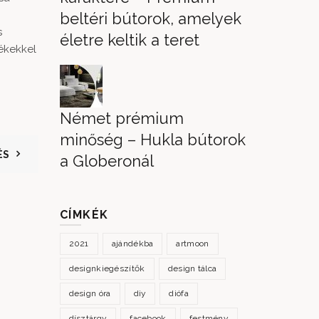
beltéri bútorok, amelyek
s
életre keltik a teret
ékekkel
Német prémium
minőség – Hukla bútorok
ÉS
a Globeronál
CÍMKÉK
2021
ajándékba
artmoon
24
designkiegészítők
design tálca
JÚN
design óra
diy
diófa
dísztárgy
facebook
festmény