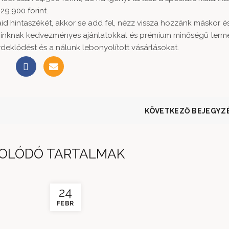
29.900 forint.
id hintaszékét, akkor se add fel, nézz vissza hozzánk máskor é
gatóinknak kedvezményes ajánlatokkal és prémium minőségű term
eklődést és a nálunk lebonyolított vásárlásokat.
KÖVETKEZŐ BEJEGYZ
OLÓDÓ TARTALMAK
24
FEBR