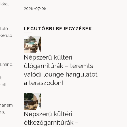
okkal
2026-07-08
tető
LEGUTÓBBI BEJEGYZÉSEK
 kerülő
Népszerű kültéri
is mind
ülőgarnitúrák – teremts
valódi lounge hangulatot
t
a teraszodon!
 áll
, hanem
ba,
Népszerű kültéri
étkezőgarnitúrák –