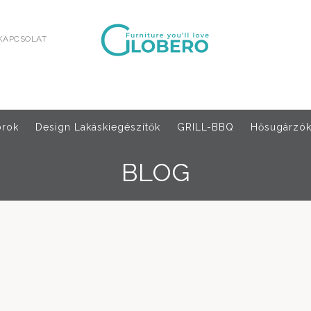
KAPCSOLAT
orok
Design Lakáskiegészítők
GRILL-BBQ
Hősugárzók,
BLOG