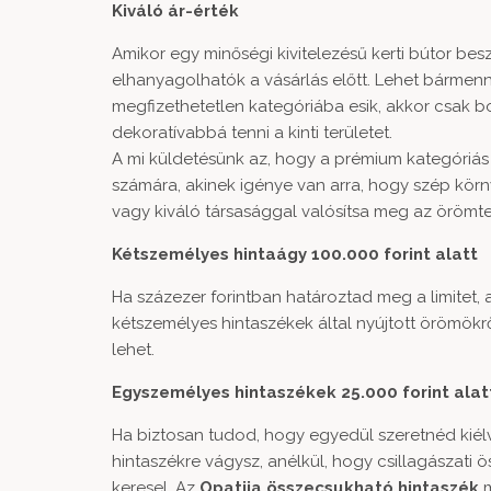
Kiváló ár-érték
Amikor egy minőségi kivitelezésű kerti bútor be
elhanyagolhatók a vásárlás előtt. Lehet bármenny
megfizethetetlen kategóriába esik, akkor csak 
dekoratívabbá tenni a kinti területet.
A mi küldetésünk az, hogy a prémium kategóriás
számára, akinek igénye van arra, hogy szép kö
vagy kiváló társasággal valósítsa meg az örömtel
Kétszemélyes hintaágy 100.000 forint alatt
Ha százezer forintban határoztad meg a limitet,
kétszemélyes hintaszékek által nyújtott örömökrő
lehet.
Egyszemélyes hintaszékek 25.000 forint alat
Ha biztosan tudod, hogy egyedül szeretnéd kiélv
hintaszékre vágysz, anélkül, hogy csillagászati 
keresel. Az
Opatija összecsukható hintaszék
m