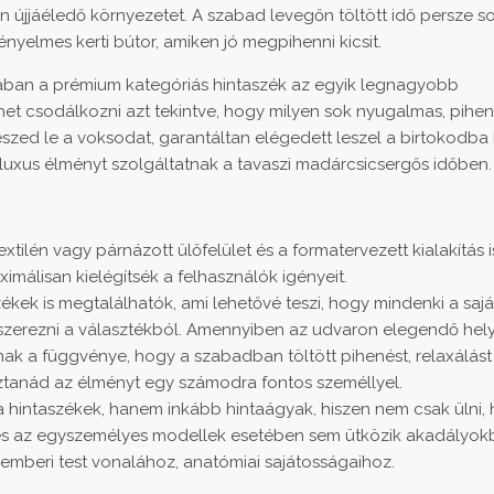
n újjáéledő környezetet. A szabad levegőn töltött idő persze s
yelmes kerti bútor, amiken jó megpihenni kicsit.
árjában a prémium kategóriás hintaszék az egyik legnagyobb
et csodálkozni azt tekintve, hogy milyen sok nyugalmas, pihen
 teszed le a voksodat, garantáltan elégedett leszel a birtokodba
ű luxus élményt szolgáltatnak a tavaszi madárcsicsergős időben.
extilén vagy párnázott ülőfelület és a formatervezett kialakítás 
ximálisan kielégítsék a felhasználók igényeit.
kek is megtalálhatók, ami lehetővé teszi, hogy mindenki a sajá
eszerezni a választékból. Amennyiben az udvaron elegendő hely
ak a függvénye, hogy a szabadban töltött pihenést, relaxálást
ztanád az élményt egy számodra fontos személlyel.
ra hintaszékek, hanem inkább hintaágyak, hiszen nem csak ülni
edés az egyszemélyes modellek esetében sem ütközik akadályok
 emberi test vonalához, anatómiai sajátosságaihoz.