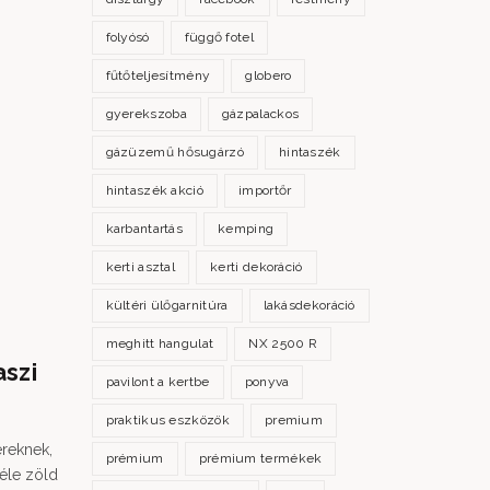
folyósó
függő fotel
fűtőteljesítmény
globero
gyerekszoba
gázpalackos
gázüzemű hősugárzó
hintaszék
hintaszék akció
importőr
karbantartás
kemping
kerti asztal
kerti dekoráció
kültéri ülőgarnitúra
lakásdekoráció
meghitt hangulat
NX 2500 R
aszi
Kerti hintaszék – munka és
pavilont a kertbe
ponyva
kikapcsolódás egy helyen
praktikus eszközök
premium
reknek,
Az elmúlt hónapokban lelassult körülöttünk az élet, s a t
prémium
prémium termékek
éle zöld
ezt nem bánja, hiszen végre van idő olvasni egy kicsit a 