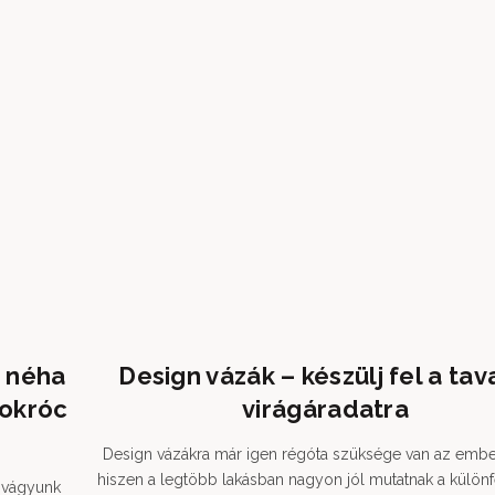
e néha
Design vázák – készülj fel a tav
pokróc
virágáradatra
Design vázákra már igen régóta szüksége van az embe
hiszen a legtöbb lakásban nagyon jól mutatnak a különf
ő vágyunk