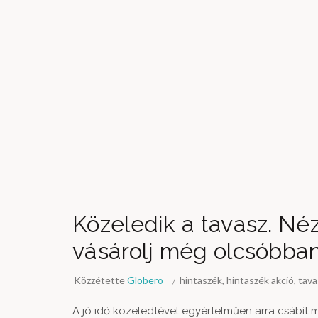
Közeledik a tavasz. Né
vásárolj még olcsóbban
Közzétette
Globero
hintaszék
,
hintaszék akció
,
tava
A jó idő közeledtével egyértelműen arra csábít 