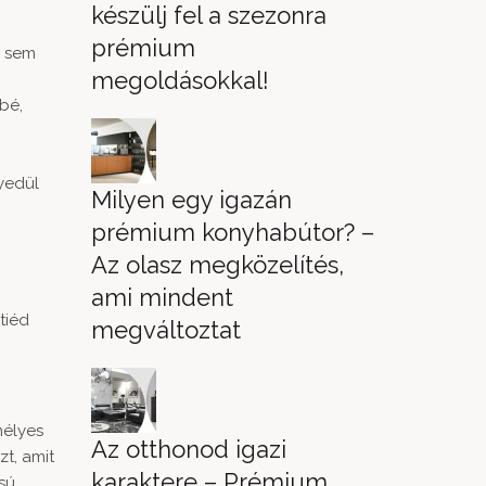
készülj fel a szezonra
prémium
k sem
megoldásokkal!
bé,
yedül
Milyen egy igazán
prémium konyhabútor? –
Az olasz megközelítés,
ami mindent
tiéd
megváltoztat
mélyes
Az otthonod igazi
zt, amit
karaktere – Prémium
ású