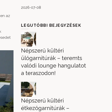
2026-07-08
zen az
LEGUTÓBBI BEJEGYZÉSEK
k
ésedet
Népszerű kültéri
ülőgarnitúrák – teremts
valódi lounge hangulatot
a teraszodon!
Népszerű kültéri
étkezőgarnitúrák –