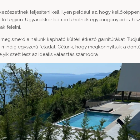
ezőszettnek teljesíteni kell. Ilyen például az, hogy kellőképpen
nálló legyen. Ugyanakkor bátran lehetnek egyéni igényeid is, his
k felelni.
is megismerd a nálunk kapható kültéri étkező garnitúrákat. Tudju
m mindig egyszerű feladat. Célunk, hogy megkönnyítsük a dönt
yik szett lesz az ideális választás számodra.