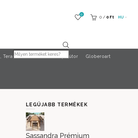
0
0
/
0
Ft
HU
Products search
 Teraszfűtés
Rendezvény bútor
Globeroart
LEGÚJABB TERMÉKEK
Sassandra Prémium