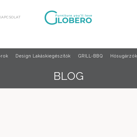
KAPCSOLAT
orok
Design Lakáskiegészítők
GRILL-BBQ
Hősugárzók,
BLOG