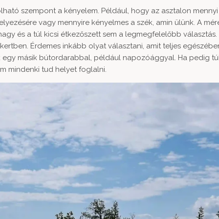
olható szempont a kényelem. Például, hogy az asztalon mennyi
helyezésére vagy mennyire kényelmes a szék, amin ülünk. A mér
nagy és a túl kicsi étkezőszett sem a legmegfelelőbb választás. 
 kertben. Érdemes inkább olyat választani, amit teljes egészében
k egy másik bútordarabbal, például napozóággyal. Ha pedig túl
m mindenki tud helyet foglalni.