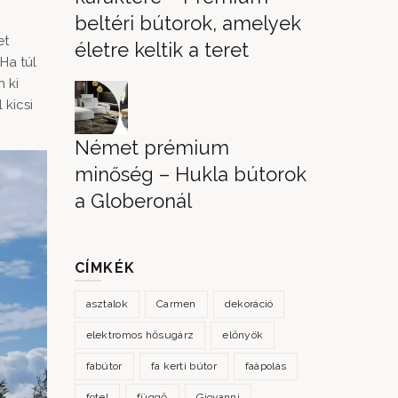
beltéri bútorok, amelyek
et
életre keltik a teret
Ha túl
 ki
 kicsi
Német prémium
minőség – Hukla bútorok
a Globeronál
CÍMKÉK
asztalok
Carmen
dekoráció
elektromos hősugárz
előnyök
fabútor
fa kerti bútor
faápolás
fotel
függő
Giovanni