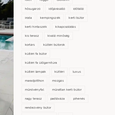
hősugárzó
időjárásálló
időtálló
iroda
kempingszék
kerti bútor
kerti hintaszék
kikapcsolódás
kis terasz
kiváló minőség
kortárs
kültéri bútorok
kültéri fa bútor
kültéri fa ülőgarnitúra
kültéri lámpák
küttéri
luxus
maradjotthon
mozgás
műnövényfal
műrattan kerti bútor
nagy terasz
padlóváza
pihenés
rendezvény bútor