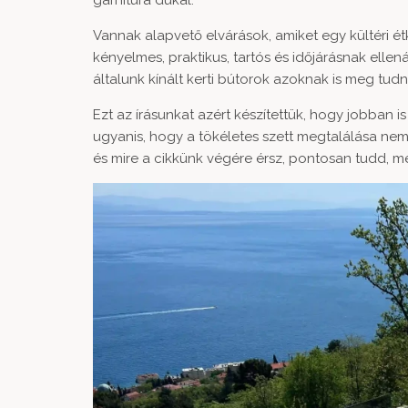
Vannak alapvető elvárások, amiket egy kültéri étk
kényelmes, praktikus, tartós és időjárásnak elle
általunk kínált kerti bútorok azoknak is meg tudna
Ezt az írásunkat azért készítettük, hogy jobban 
ugyanis, hogy a tökéletes szett megtalálása ne
és mire a cikkünk végére érsz, pontosan tudd, mel