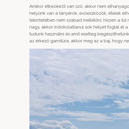
Amikor étkezésről van szó, akkor nem elhanyag
helyünk van a tányérok, evőeszközök, ételek el
tekintetében nem szabad mellélőni, hiszen a túl 
nagy, akkor indokolatlanul sok helyet foglal el a
tudunk használni és amit esetleg kiegészíthetün
az érkező garnitúra, akkor meg az a baj, hogy ne