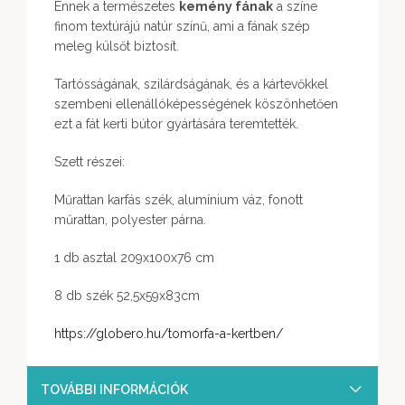
Ennek a természetes
kemény fának
a színe
finom textúrájú natúr színű, ami a fának szép
meleg külsőt biztosít.
Tartósságának, szilárdságának, és a kártevőkkel
szembeni ellenállóképességének köszönhetően
ezt a fát kerti bútor gyártására teremtették.
Szett részei:
Műrattan karfás szék, alumínium váz, fonott
műrattan, polyester párna.
1 db asztal 209x100x76 cm
8 db szék 52,5x59x83cm
https://globero.hu/tomorfa-a-kertben/
TOVÁBBI INFORMÁCIÓK