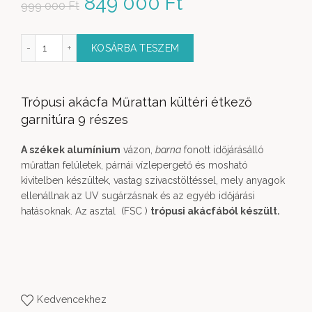
Original price was: 999
849 000
Ft
Current price
999 000
Ft
000 Ft.
is: 849
i étkező garnitúra 9 részes mennyiség
KOSÁRBA TESZEM
000 Ft.
Trópusi akácfa Műrattan kültéri étkező
garnitúra 9 részes
A székek alumínium
vázon,
barna
fonott időjárásálló
műrattan felületek, párnái vízlepergető és mosható
kivitelben készültek, vastag szivacstöltéssel, mely anyagok
ellenállnak az UV sugárzásnak és az egyéb időjárási
hatásoknak. Az asztal (FSC )
trópusi akácfából készült.
Kedvencekhez