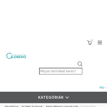
0
Products search
HU
KATEGÓRIÁK
Kezdőlap
/
Kültéri bútorok
/
Kerti étkező garnitúrák
/
Dominika