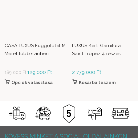
CASA LUXUS Függőfotel M
LUXUS Kerti Garnitúra
Méret több színben
Saint Tropez 4 részes
Original
129 000
Ft
Current
2 779 000
Ft
189 000
Ft
price was:
price is:
Opciók választása
Ennek a terméknek több variációja van. A
Kosárba teszem
189
129
változatok a termékoldalon választhatók
000 Ft.
000 Ft.
ki
KÖVESS MINKET A SOCIAL OLDALAINKON