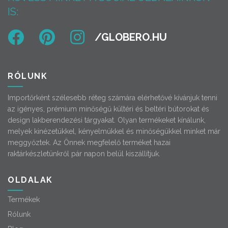
IS:
RÓLUNK
Importőrként szélesebb réteg számára elérhetővé kívánjuk tenni
az igényes, prémium minőségű kültéri és beltéri bútorokat és
design lakberendezési tárgyakat. Olyan termékeket kínálunk,
melyek kinézetükkel, kényelmükkel és minőségükkel minket már
meggyőztek. Az Önnek megfelelő terméket hazai
raktárkészletünkről pár napon belül kiszállítjuk.
OLDALAK
Termékek
Rólunk