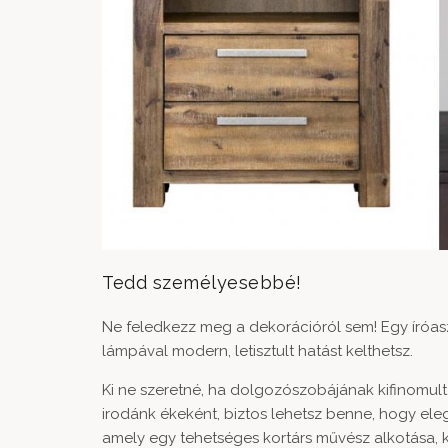
Tedd személyesebbé!
Ne feledkezz meg a dekorációról sem! Egy íróasz
lámpával
modern, letisztult hatást kelthetsz.
Ki ne szeretné, ha dolgozószobájának kifinomult 
irodánk ékeként, biztos lehetsz benne, hogy ele
amely egy tehetséges kortárs művész alkotása, ki