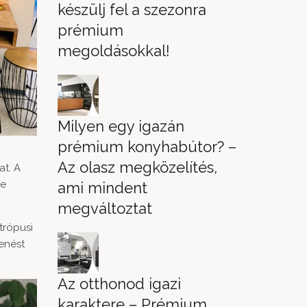
készülj fel a szezonra
prémium
megoldásokkal!
Milyen egy igazán
prémium konyhabútor? –
Az olasz megközelítés,
t. A
ne
ami mindent
megváltoztat
trópusi
lenést
Az otthonod igazi
karaktere – Prémium