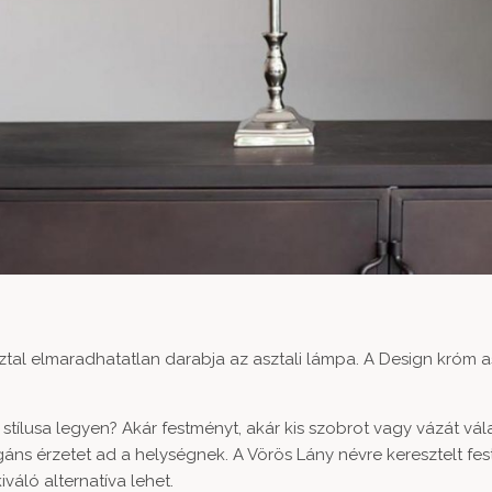
tal elmaradhatatlan darabja az asztali lámpa. A
Design króm as
stílusa legyen? Akár festményt, akár kis szobrot vagy vázát vál
gáns érzetet ad a helységnek. A
Vörös Lány
névre keresztelt fe
váló alternatíva lehet.