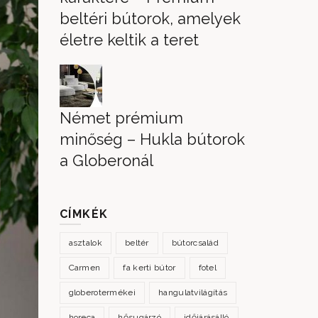
beltéri bútorok, amelyek
életre keltik a teret
Német prémium
minőség – Hukla bútorok
a Globeronál
CÍMKÉK
asztalok
beltér
bútorcsalád
Carmen
fa kerti bútor
fotel
globerotermékei
hangulatvilágítás
horeca
hősugárzó
időjárásálló