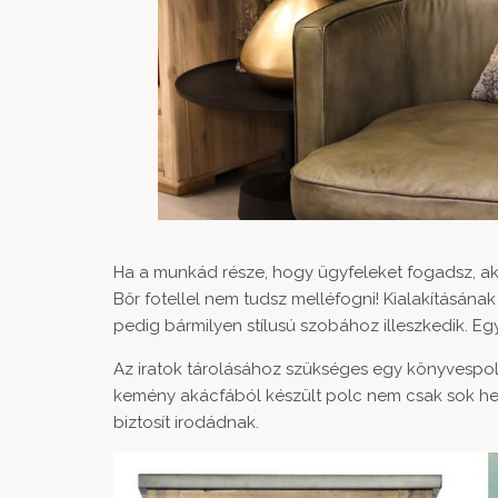
Ha a munkád része, hogy ügyfeleket fogadsz, a
Bőr fotellel
nem tudsz melléfogni! Kialakításának
pedig bármilyen stílusú szobához illeszkedik. Egy 
Az iratok tárolásához szükséges egy könyvespol
kemény akácfából készült polc nem csak sok helyet
biztosít irodádnak.