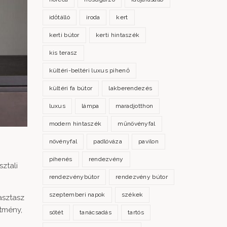
időtálló
iroda
kert
kerti bútor
kerti hintaszék
kis terasz
kültéri-beltéri luxus pihenő
kültéri fa bútor
lakberendezés
luxus
lámpa
maradjotthon
modern hintaszék
műnövényfal
növényfal
padlóváza
pavilon
pihenés
rendezvény
ztali
rendezvénybútor
rendezvény bútor
szeptemberi napok
székek
asztasz
stmény,
sötét
tanácsadás
tartós