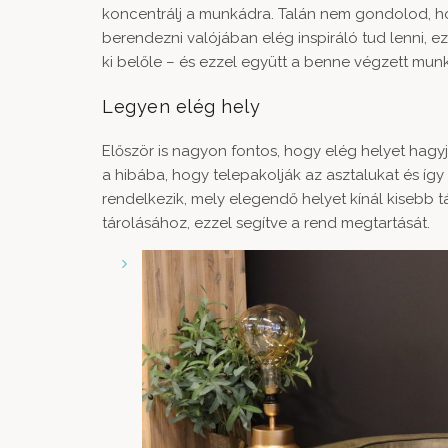
koncentrálj a munkádra. Talán nem gondolod, hogy
berendezni valójában elég inspiráló tud lenni, 
ki belőle – és ezzel együtt a benne végzett mun
Legyen elég hely
Először is nagyon fontos, hogy elég helyet ha
a hibába, hogy telepakolják az asztalukat és így a
rendelkezik, mely elegendő helyet kínál kisebb 
tárolásához, ezzel segítve a rend megtartását.