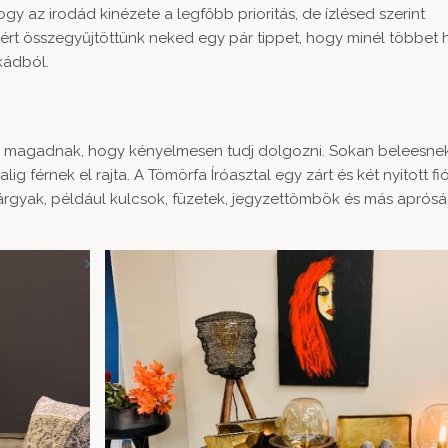
 az irodád kinézete a legfőbb prioritás, de ízlésed szerint
ezért összegyűjtöttünk neked egy pár tippet, hogy minél többet
kádból.
gyj magadnak, hogy kényelmesen tudj dolgozni. Sokan beleesn
lig férnek el rajta. A
Tömörfa Íróasztal
egy zárt és két nyitott fi
tárgyak, például kulcsok, füzetek, jegyzettömbök és más aprós