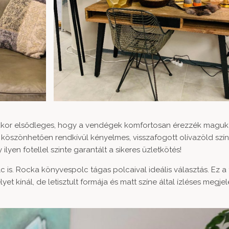
kkor elsődleges, hogy a vendégek komfortosan érezzék maguka
 köszönhetően rendkívül kényelmes, visszafogott olívazöld szí
ilyen fotellel szinte garantált a sikeres üzletkötés!
c is.
Rocka könyvespolc
tágas polcaival ideális választás. Ez a 
 kínál, de letisztult formája és matt színe által ízléses megje