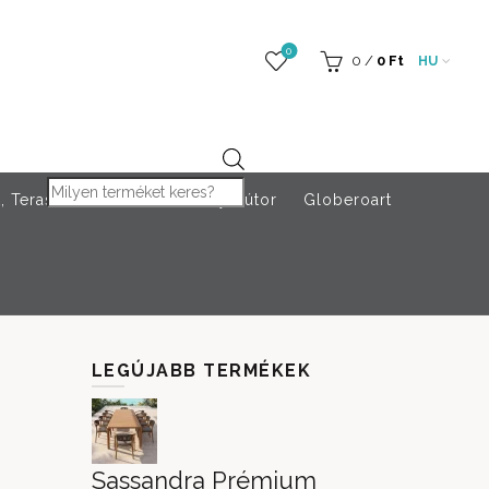
0
0
/
0
Ft
HU
Products search
 Teraszfűtés
Rendezvény bútor
Globeroart
LEGÚJABB TERMÉKEK
Sassandra Prémium