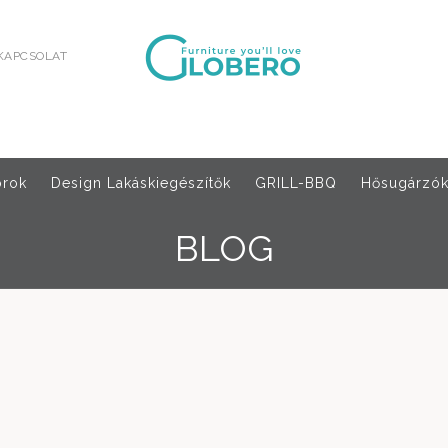
KAPCSOLAT
orok
Design Lakáskiegészítők
GRILL-BBQ
Hősugárzók,
BLOG