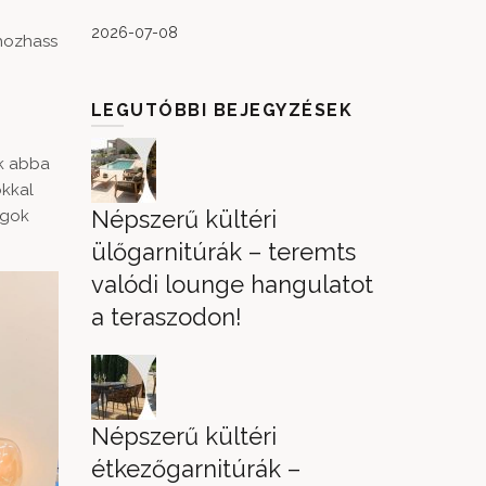
2026-07-08
 hozhass
LEGUTÓBBI BEJEGYZÉSEK
ek abba
ókkal
Népszerű kültéri
ágok
ülőgarnitúrák – teremts
valódi lounge hangulatot
a teraszodon!
Népszerű kültéri
étkezőgarnitúrák –