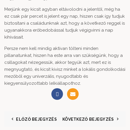
Merjünk egy kicsit agyban eltávolodni a jelentől, még ha
ez csak pár percet is jelent egy nap, hiszen csak így tudjuk
biztosítani a családunknak azt, hogy a következő reggel is
ugyanakkora erőbedobással tudjuk végigvinni a nap
kihívásait.
Persze nem kell mindig aktívan tölteni minden
pillanatunkat, hiszen ha este arra van szükségünk, hogy a
csillagokat nézegessük, akkor tegyük azt, mert ez is
megnyugtató, és kicsit kivisz minket a lokális gondolkodási
mezőből egy univerzális, nyugodtabb és
kiegyensúlyozottabb lelkiállapothoz.
ELŐZŐ BEJEGYZÉS
KÖVETKEZŐ BEJEGYZÉS