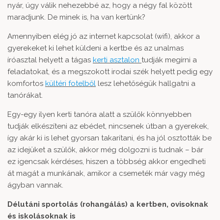
nyár, úgy válik nehezebbé az, hogy a négy fal között
maradjunk. De minek is, ha van kertünk?
Amennyiben elég jó az internet kapcsolat (wifi), akkor a
gyerekeket ki lehet küldeni a kertbe és az unalmas
íróasztal helyett a tágas
kerti asztalon
tudják megírni a
feladatokat, és a megszokott irodai szék helyett pedig egy
komfortos
kültéri fotelből
lesz lehetőségük hallgatni a
tanórákat.
Egy-egy ilyen kerti tanóra alatt a szülők könnyebben
tudják elkészíteni az ebédet, nincsenek útban a gyerekek,
így akár ki is lehet gyorsan takarítani, és ha jól osztották be
az idejüket a szülők, akkor még dolgozni is tudnak – bár
ez igencsak kérdéses, hiszen a többség akkor engedheti
át magát a munkának, amikor a csemeték már vagy még
ágyban vannak.
Délutáni sportolás (rohangálás) a kertben, ovisoknak
és iskolásoknak is