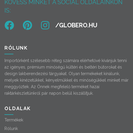
KÖVESS MINKET A SOCIAL OLDALAINKON
IS:
RÓLUNK
Importőrként szélesebb réteg számára elérhetővé kívánjuk tenni
az igényes, prémium minőségű kültéri és beltéri bútorokat és
design lakberendezési tárgyakat. Olyan termékeket kínálunk,
melyek kinézetükkel, kényelmükkel és minőségükkel minket már
meggyőztek. Az Önnek megfelelő terméket hazai
raktárkészletünkről pár napon belül kiszállítjuk.
OLDALAK
Termékek
Rólunk