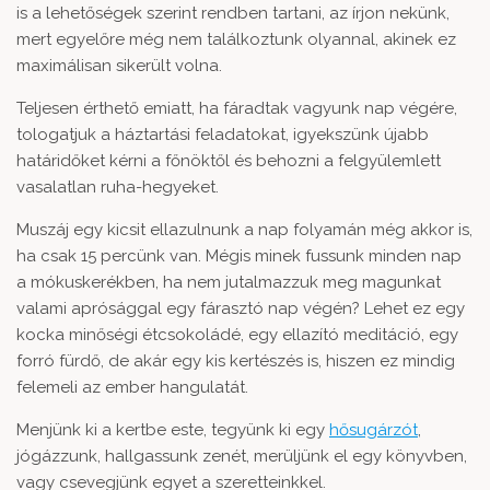
is a lehetőségek szerint rendben tartani, az írjon nekünk,
mert egyelőre még nem találkoztunk olyannal, akinek ez
maximálisan sikerült volna.
Teljesen érthető emiatt, ha fáradtak vagyunk nap végére,
tologatjuk a háztartási feladatokat, igyekszünk újabb
határidőket kérni a főnöktől és behozni a felgyülemlett
vasalatlan ruha-hegyeket.
Muszáj egy kicsit ellazulnunk a nap folyamán még akkor is,
ha csak 15 percünk van. Mégis minek fussunk minden nap
a mókuskerékben, ha nem jutalmazzuk meg magunkat
valami aprósággal egy fárasztó nap végén? Lehet ez egy
kocka minőségi étcsokoládé, egy ellazító meditáció, egy
forró fürdő, de akár egy kis kertészés is, hiszen ez mindig
felemeli az ember hangulatát.
Menjünk ki a kertbe este, tegyünk ki egy
hősugárzót
,
jógázzunk, hallgassunk zenét, merüljünk el egy könyvben,
vagy csevegjünk egyet a szeretteinkkel.