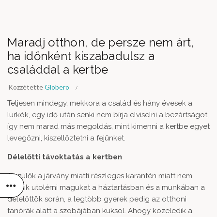
Maradj otthon, de persze nem árt,
ha időnként kiszabadulsz a
családdal a kertbe
Közzétette
Globero
Teljesen mindegy, mekkora a család és hány évesek a
lurkók, egy idő után senki nem bírja elviselni a bezártságot,
így nem marad más megoldás, mint kimenni a kertbe egyet
levegőzni, kiszellőztetni a fejünket.
Délelőtti távoktatás a kertben
A szülők a járvány miatti részleges karantén miatt nem
győzik utolérni magukat a háztartásban és a munkában a
délelőttök során, a legtöbb gyerek pedig az otthoni
tanórák alatt a szobájában kuksol. Ahogy közeledik a