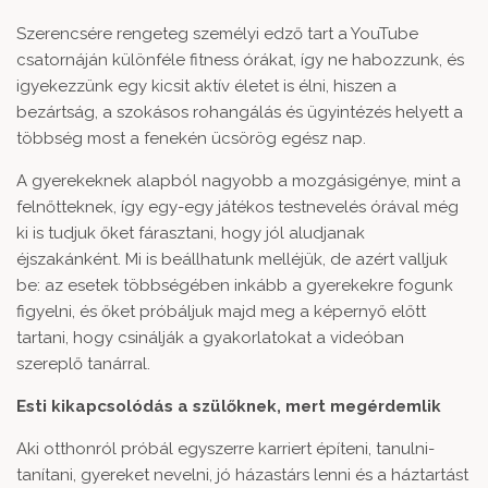
Szerencsére rengeteg személyi edző tart a YouTube
csatornáján különféle fitness órákat, így ne habozzunk, és
igyekezzünk egy kicsit aktív életet is élni, hiszen a
bezártság, a szokásos rohangálás és ügyintézés helyett a
többség most a fenekén ücsörög egész nap.
A gyerekeknek alapból nagyobb a mozgásigénye, mint a
felnőtteknek, így egy-egy játékos testnevelés órával még
ki is tudjuk őket fárasztani, hogy jól aludjanak
éjszakánként. Mi is beállhatunk melléjük, de azért valljuk
be: az esetek többségében inkább a gyerekekre fogunk
figyelni, és őket próbáljuk majd meg a képernyő előtt
tartani, hogy csinálják a gyakorlatokat a videóban
szereplő tanárral.
Esti kikapcsolódás a
szülőknek, mert megérdemlik
Aki otthonról próbál egyszerre karriert építeni, tanulni-
tanítani, gyereket nevelni, jó házastárs lenni és a háztartást