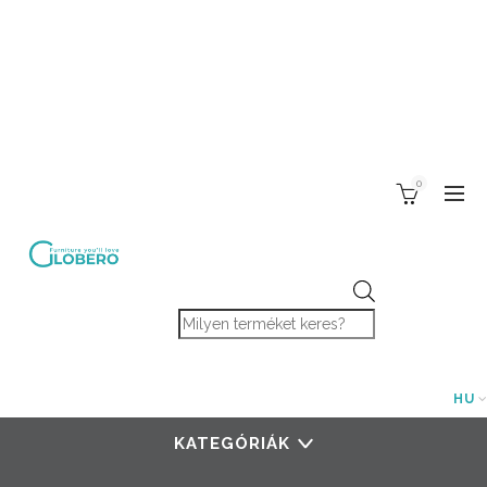
0
Products search
HU
KATEGÓRIÁK