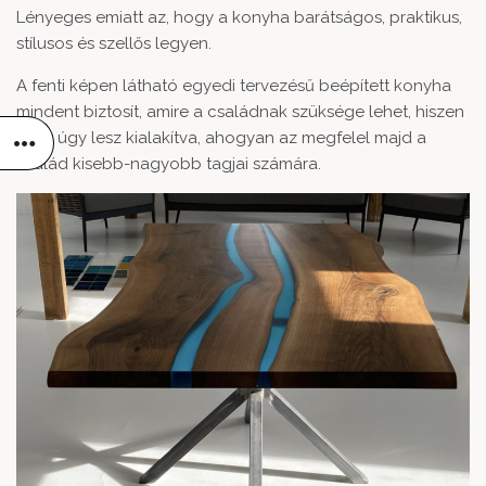
Lényeges emiatt az, hogy a konyha barátságos, praktikus,
stílusos és szellős legyen.
A fenti képen látható
egyedi tervezésű beépített konyha
mindent biztosít, amire a családnak szüksége lehet, hiszen
pont úgy lesz kialakítva, ahogyan az megfelel majd a
család kisebb-nagyobb tagjai számára.