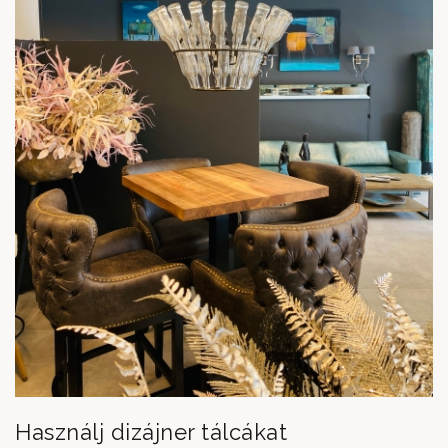
Használj dizájner tálcákat