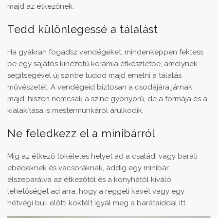
majd az étkezőnek.
Tedd különlegessé a tálalást
Ha gyakran fogadsz vendégeket, mindenképpen fektess
be egy sajátos kinézetű
kerámia étkészletbe
, amelynek
segítségével új szintre tudod majd emelni a tálalás
művészetét. A vendégeid biztosan a csodájára járnak
majd, hiszen nemcsak a színe gyönyörű, de a formája és a
kialakítása is mestermunkáról árulkodik.
Ne feledkezz el a minibárról
Míg az étkező tökéletes helyet ad a családi vagy baráti
ebédeknek és vacsoráknak, addig egy minibár,
elszeparálva az étkezőtől és a konyhától kiváló
lehetőséget ad arra, hogy a reggeli kávét vagy egy
hétvégi buli előtti koktélt igyál meg a barátaiddal itt.