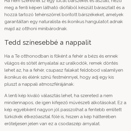
Ha nem szeretnél 12 egy tucat bárszéket és asztalt, nézd
meg a fenti képen látható
diófából készült bárasztalt és a
hozzá tartozó tehénszőrrel borított bárszékeket
, amelyek
garantáltan egy naturalista és ikonikus hangulatot adnak
majd az otthoni minibárodnak.
Tedd színesebbé a nappalit
Ha a Te otthonodban is főként a fehér a bézs és ennek
világos és sötét árnyalatai az uralkodók, remek döntés
lehet az, ha a fehér, csupasz falakat feldobod valamilyen
ikonikus és élénk színű festménnyel, hogy adj egy kis
pluszt a nappali atmoszférájának.
A lenti kép kiváló választás lehet, ha szereted a nem
mindennapos, de igen kifejező művészeti alkotásokat. Ez a
kép egyébként nagyon jól passzolhat a fentebb említett
türkizkék étkezőasztal fölé is, hiszen a kép hátterében
erőteljesen jelen van ez a csodaszép árnyalat.