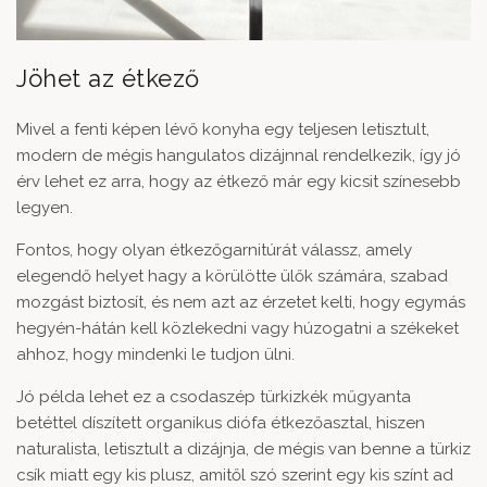
Jöhet az étkező
Mivel a fenti képen lévő konyha egy teljesen letisztult,
modern de mégis hangulatos dizájnnal rendelkezik, így jó
érv lehet ez arra, hogy az étkező már egy kicsit színesebb
legyen.
Fontos, hogy olyan étkezőgarnitúrát válassz, amely
elegendő helyet hagy a körülötte ülők számára, szabad
mozgást biztosít, és nem azt az érzetet kelti, hogy egymás
hegyén-hátán kell közlekedni vagy húzogatni a székeket
ahhoz, hogy mindenki le tudjon ülni.
Jó példa lehet ez a csodaszép
türkizkék műgyanta
betéttel díszített organikus diófa étkezőasztal
, hiszen
naturalista, letisztult a dizájnja, de mégis van benne a türkiz
csík miatt egy kis plusz, amitől szó szerint egy kis színt ad