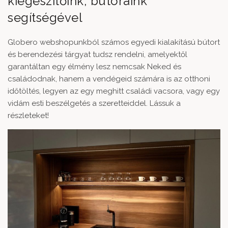
kiegészítőink, bútoraink
segítségével
Globero webshopunkból számos egyedi kialakítású bútort
és berendezési tárgyat tudsz rendelni, amelyektől
garantáltan egy élmény lesz nemcsak Neked és
családodnak, hanem a vendégeid számára is az otthoni
időtöltés, legyen az egy meghitt családi vacsora, vagy egy
vidám esti beszélgetés a szeretteiddel. Lássuk a
részleteket!