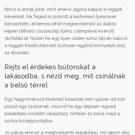
Nincs is annál jobb, mint amikor ágyba kapjuk a reggeli
kávénkat. Ha Téged is szokott a kedvesed ilyesmivel
kényeztetni, érdemes lehet megrendelned az alábbi
képen látható
csodaszép türkiz csempével kirakott
diófatálcát
, hiszen ha egy ilyen vidám színű tálcán kapod
a reggeli frissítő italodat, biztosan egyből könnyebb lesz
az ébredés.
Rejts el érdekes bútorokat a
lakásodba, s nézd meg, mit csinálnak
a belső térrel
Egy hagyományos kinézetű kisasztal nem igazán ad sok
pluszt egy szobának, viszont ha egy teljesen egyedi
kialakítású modellt választasz, hirtelen ez kerül majd a
szoba középpontjába.
Jó példa erre ez a meghökkentő kialakítású,
női lábon álló