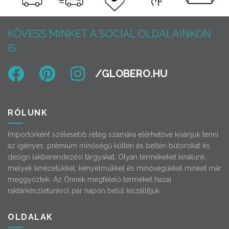
KÖVESS MINKET A SOCIAL OLDALAINKON
IS:
RÓLUNK
Importőrként szélesebb réteg számára elérhetővé kívánjuk tenni
az igényes, prémium minőségű kültéri és beltéri bútorokat és
design lakberendezési tárgyakat. Olyan termékeket kínálunk,
melyek kinézetükkel, kényelmükkel és minőségükkel minket már
meggyőztek. Az Önnek megfelelő terméket hazai
raktárkészletünkről pár napon belül kiszállítjuk.
OLDALAK