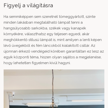
Figyelj a világításra
Ha semmiképpen sem szeretnél tömeggyártott, szinte
minden lakásban megtalálható lámpát tenni a
hangsúlyosabb sarkokba, székek vagy kanapék
környékére, választhatsz egy teljesen egyedi, akár
meghökkentő stílusú lámpát is, mint amilyen a lenti képen
lévő
üvegekből és fém láncokból kialakított csillár
. Az
újonnan érkező vendégeid körében garantáltan ez lesz az
egyik központi téma, hiszen olyan sajátos a megjelenése,
hogy lehetetlen figyelmen kívül hagyni.