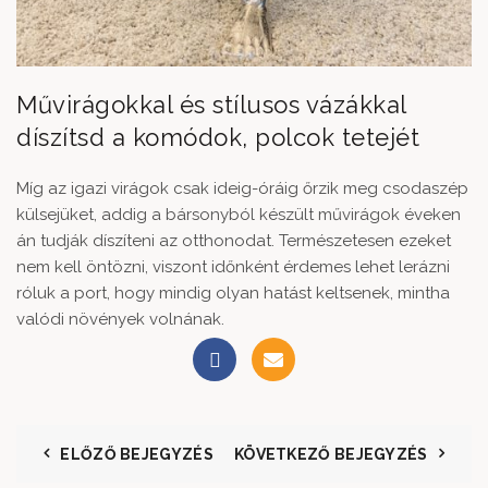
Művirágokkal és stílusos vázákkal
díszítsd a komódok, polcok tetejét
Míg az igazi virágok csak ideig-óráig őrzik meg csodaszép
külsejüket, addig a
bársonyból készült művirágok
éveken
án tudják díszíteni az otthonodat. Természetesen ezeket
nem kell öntözni, viszont időnként érdemes lehet lerázni
róluk a port, hogy mindig olyan hatást keltsenek, mintha
valódi növények volnának.
ELŐZŐ BEJEGYZÉS
KÖVETKEZŐ BEJEGYZÉS