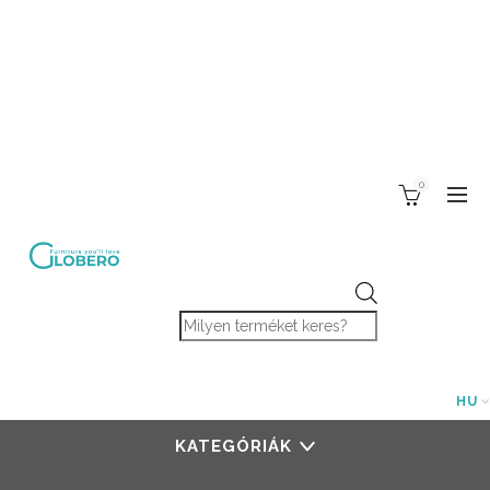
0
Products search
HU
KATEGÓRIÁK