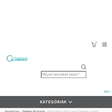
0
Products search
HU
KATEGÓRIÁK
Kezdőlap
/
Beltéri Bútorok
/
Női lábon álló üveg Design asztal