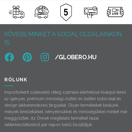
KÖVESS MINKET A SOCIAL OLDALAINKON
IS:
RÓLUNK
Importőrként szélesebb réteg számára elérhetővé kívánjuk tenni
az igényes, prémium minőségű kültéri és beltéri bútorokat és
design lakberendezési tárgyakat. Olyan termékeket kínálunk,
melyek kinézetükkel, kényelmükkel és minőségükkel minket már
meggyőztek. Az Önnek megfelelő terméket hazai
raktárkészletünkről pár napon belül kiszállítjuk.