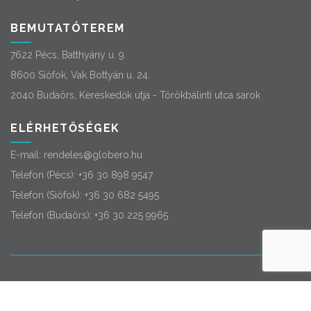
BEMUTATÓTEREM
7622 Pécs, Batthyány u. 9.
8600 Siófok, Vak Bottyán u. 24.
2040 Budaörs, Kereskedők útja - Törökbálinti utca sarok
ELÉRHETŐSÉGEK
E-mail:
rendeles@globero.hu
Telefon (Pécs):
+36 30 898 9547
Telefon (Siófok):
+36 30 682 5495
Telefon (Budaörs):
+36 30 225 9965
© 2026
Globero
. Minden jog fenntartva