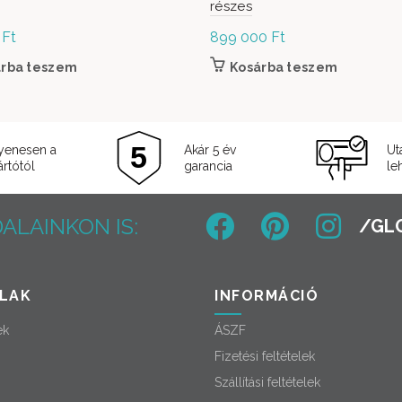
részes
0
Ft
899 000
Ft
iója van. A változatok a termékoldalon választhatók ki
árba teszem
Kosárba teszem
yenesen a
Akár 5 év
Ut
rtótól
garancia
le
ALAINKON IS:
LAK
INFORMÁCIÓ
ek
ÁSZF
Fizetési feltételek
Szállítási feltételek