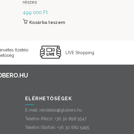
részes
ülőgarnitú
499 000
Ft
2 390 000
Kosárba teszem
Kosárb
ánvétes fizetési
LIVE Shopping
hetőség
ELÉRHETŐSÉGEK
E-mail:
rendeles@globero.hu
Telefon (Pécs):
+36 30 898 9547
Telefon (Siófok):
+36 30 682 5495