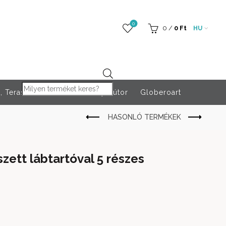
0
0
/
0
Ft
HU
Products search
 Teraszfűtés
Rendezvény bútor
Globeroart
szett lábtartóval 5 részes