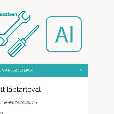
SON A RÉSZLETEKÉRT
tt lábtartóval
k mérete: 78x96x91 cm
cm