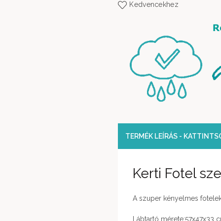
Kedvencekhez
TERMÉK LEÍRÁS - KATTINT
Kerti Fotel sze
A szuper kényelmes fotele
Lábtartó mérete:57x47x33 