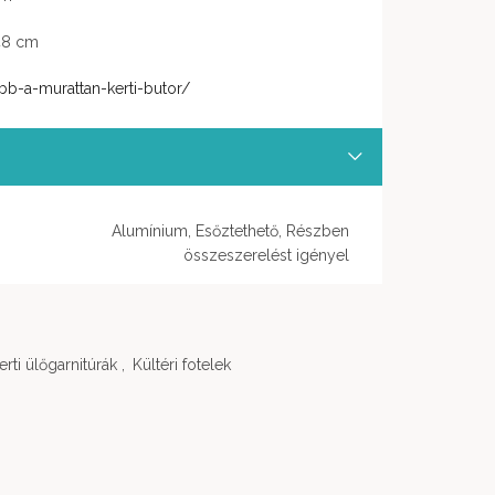
48 cm
bb-a-murattan-kerti-butor/
Alumínium, Esőztethető, Részben
összeszerelést igényel
erti ülőgarnitúrák
,
Kültéri fotelek