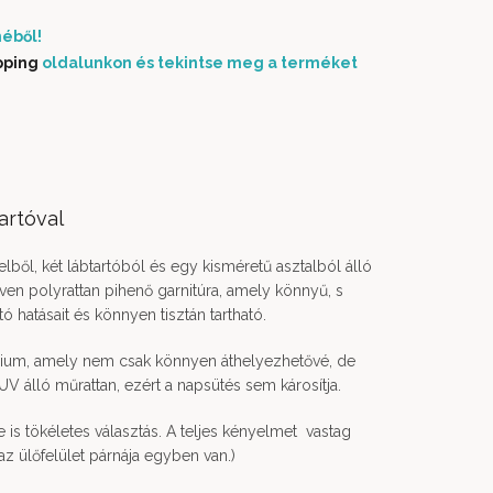
éből!
pping
oldalunkon és tekintse meg a terméket
artóval
elből, két lábtartóból és egy kisméretű asztalból álló
en polyrattan pihenő garnitúra, amely könnyű, s
tó hatásait és könnyen tisztán tartható.
ínium, amely nem csak könnyen áthelyezhetővé, de
 UV álló műrattan, ezért a napsütés sem károsítja.
e is tökéletes választás. A teljes kényelmet vastag
 az ülőfelület párnája egyben van.)