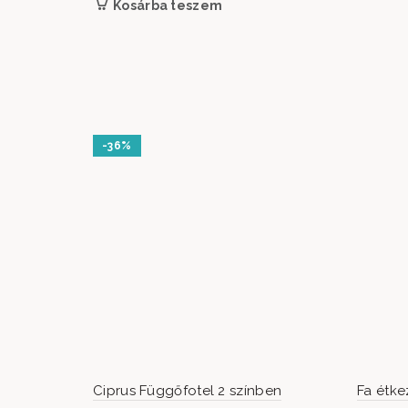
Kosárba teszem
-36%
Ciprus Függőfotel 2 színben
Fa étke