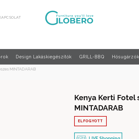
KAPCSOLAT
orok
Design Lakáskiegészítők
GRILL-BBQ
Hősugárzók,
5 részes MINTADARAB
Kenya Kerti Fotel 
MINTADARAB
ELFOGYOTT
LIVE Shopping