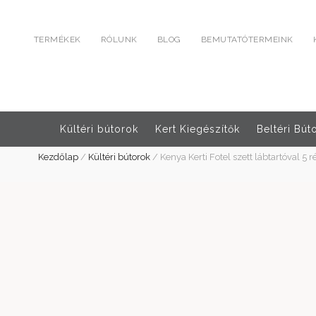
TERMÉKEK
RÓLUNK
BLOG
BEMUTATÓTERMEINK
Kültéri bútorok
Kert Kiegészítők
Beltéri Bút
Kezdőlap
/
Kültéri bútorok
/
Kenya Kerti Fotel szett lábtartóval 