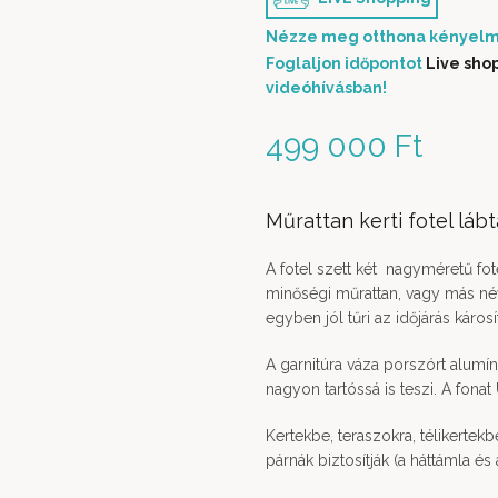
Nézze meg otthona kényelm
Foglaljon időpontot
Live sho
videóhívásban!
499 000
Ft
Műrattan kerti fotel lábt
A fotel szett két nagyméretű fot
minőségi műrattan, vagy más név
egyben jól tűri az időjárás károsí
A garnitúra váza porszórt alum
nagyon tartóssá is teszi. A fonat
Kertekbe, teraszokra, télikertekb
párnák biztosítják (a háttámla és