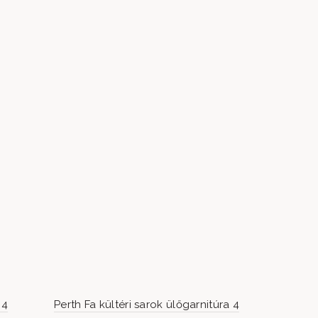
 4
Perth Fa kültéri sarok ülőgarnitúra 4
IBIZA átala