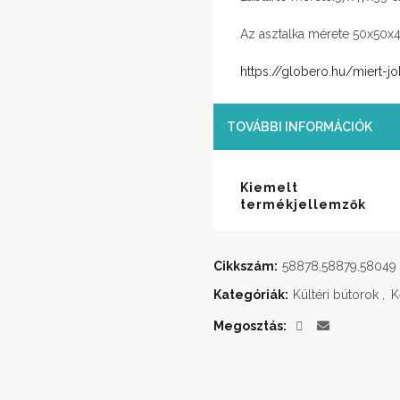
Az asztalka mérete 50x50x
https://globero.hu/miert-jo
TOVÁBBI INFORMÁCIÓK
Kiemelt
termékjellemzők
Cikkszám:
58878,58879,58049
Kategóriák:
Kültéri bútorok
,
K
Megosztás