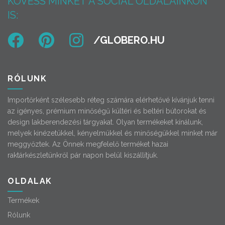
KÖVESS MINKET A SOCIAL OLDALAINKON
IS:
RÓLUNK
Importőrként szélesebb réteg számára elérhetővé kívánjuk tenni
az igényes, prémium minőségű kültéri és beltéri bútorokat és
design lakberendezési tárgyakat. Olyan termékeket kínálunk,
melyek kinézetükkel, kényelmükkel és minőségükkel minket már
meggyőztek. Az Önnek megfelelő terméket hazai
raktárkészletünkről pár napon belül kiszállítjuk.
OLDALAK
Termékek
Rólunk