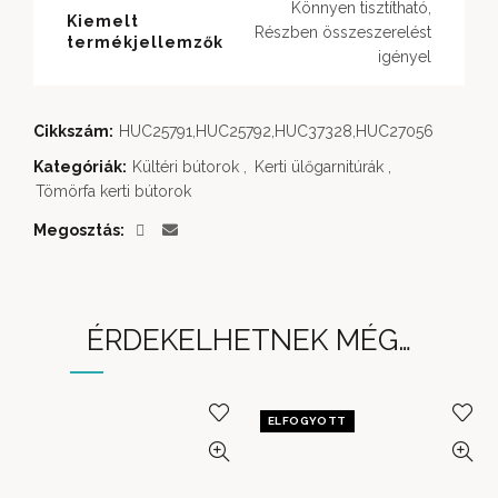
Könnyen tisztítható,
Kiemelt
Részben összeszerelést
termékjellemzők
igényel
Cikkszám:
HUC25791,HUC25792,HUC37328,HUC27056
Kategóriák:
Kültéri bútorok
,
Kerti ülőgarnitúrák
,
Tömörfa kerti bútorok
Megosztás
ÉRDEKELHETNEK MÉG…
ELFOGYOTT