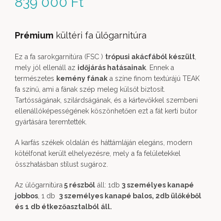
839 000
Ft
Prémium
kültéri fa ülőgarnitúra
Ez a fa sarokgarnitúra (FSC )
trópusi akácfából készült
,
mely jól ellenáll az
időjárás hatásainak
. Ennek a
természetes
kemény fának
a színe finom textúrájú TEAK
fa színű, ami a fának szép meleg külsőt biztosít.
Tartósságának, szilárdságának, és a kártevőkkel szembeni
ellenállóképességének köszönhetően ezt a fát kerti bútor
gyártására teremtették.
A karfás székek oldalán és háttámláján elegáns, modern
kötélfonat került elhelyezésre, mely a fa felületekkel
összhatásban stílust sugároz.
Az ülőgarnitúra
5 részből
áll: 1db
3 személyes kanapé
jobbos
, 1 db
3 személyes kanapé balos,
2db ülőkéből
és
1 db étkezőasztalból áll.