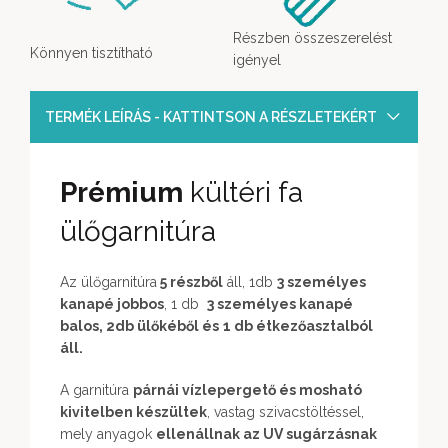
Részben összeszerelést
Könnyen tisztítható
igényel
TERMÉK LEÍRÁS - KATTINTSON A RÉSZLETEKÉRT
Prémium
kültéri fa
ülőgarnitúra
Az ülőgarnitúra
5 részből
áll, 1db
3 személyes
kanapé jobbos
, 1 db
3 személyes kanapé
balos,
2db ülőkéből és
1 db étkezőasztalból
áll.
A garnitúra
párnái vízlepergető és mosható
kivitelben készültek
, vastag szivacstöltéssel,
mely anyagok
ellenállnak az UV sugárzásnak