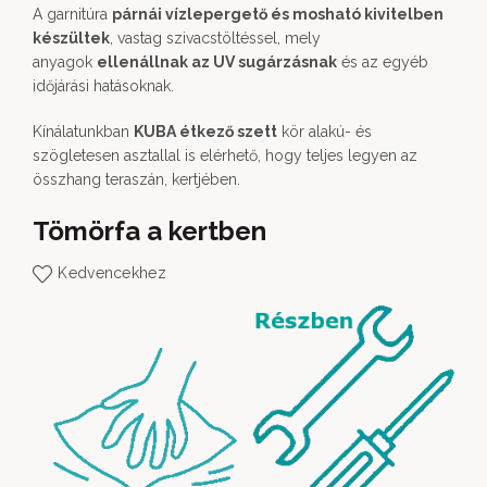
A garnitúra
párnái vízlepergető és mosható kivitelben
készültek
, vastag szivacstöltéssel, mely
anyagok
ellenállnak az UV sugárzásnak
és az egyéb
időjárási hatásoknak.
Kínálatunkban
KUBA étkező szett
kör alakú- és
szögletesen asztallal is elérhető, hogy teljes legyen az
összhang teraszán, kertjében.
Tömörfa a kertben
Kedvencekhez