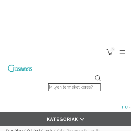
0
Products search
HU
KATEGÓRIÁK
Kezdőlap
/
Kültéri bútorok
/
Kuba Prémium Kültéri Fa