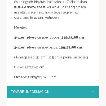
és az egyéb időjárási hatásoknak. Kínálatunkban
KUBA étkező szett
kör alakú- és szögletesen
asztallal is elérhető, hogy teljes legyen az
összhang teraszán, kertjében.
Méretek:
3-személyes
kanapé jobbos:
215x75x68 cm
3-személyes
kanapé balos:
199x75x68 cm
ülőmagasság: 31 cm + 11,5 cm a párna vastagság
Ülőke: 35x35x41 cm
Étkezőasztal:150x90x66 cm
TOVÁBBI INFORMÁCIÓK