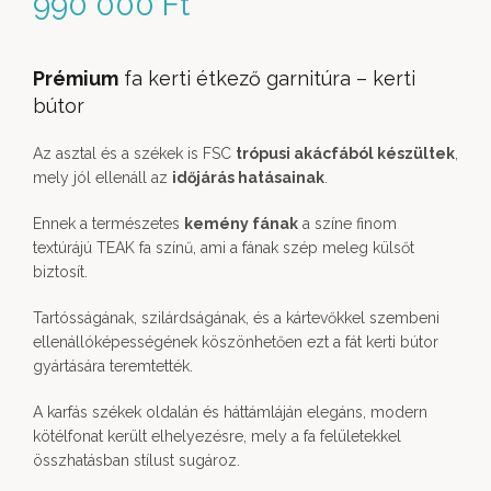
990 000
Ft
Prémium
fa kerti étkező garnitúra – kerti
bútor
Az asztal és a székek is FSC
trópusi akácfából készültek
,
mely jól ellenáll az
időjárás hatásainak
.
Ennek a természetes
kemény fának
a színe finom
textúrájú TEAK fa színű, ami a fának szép meleg külsőt
biztosít.
Tartósságának, szilárdságának, és a kártevőkkel szembeni
ellenállóképességének köszönhetően ezt a fát kerti bútor
gyártására teremtették.
A karfás székek oldalán és háttámláján elegáns, modern
kötélfonat került elhelyezésre, mely a fa felületekkel
összhatásban stílust sugároz.