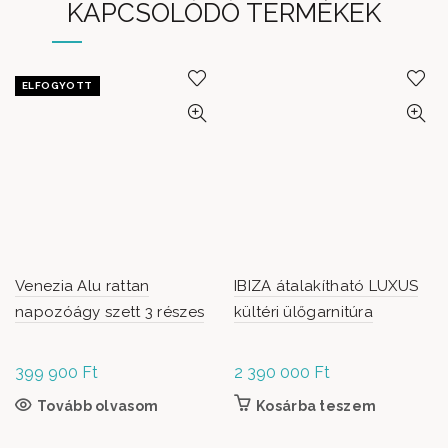
KAPCSOLÓDÓ TERMÉKEK
ELFOGYOTT
Venezia Alu rattan
IBIZA átalakítható LUXUS
napozóágy szett 3 részes
kültéri ülőgarnitúra
399 900
Ft
2 390 000
Ft
Tovább olvasom
Kosárba teszem