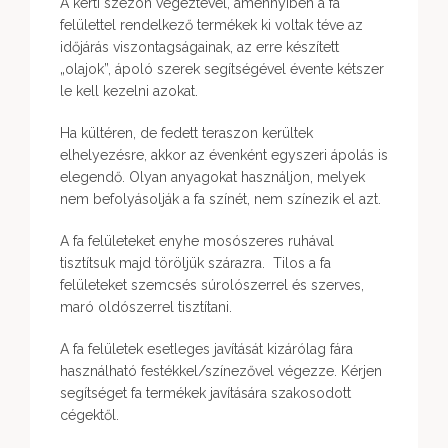
A kerti szezon végeztével, amennyiben a fa
felülettel rendelkező termékek ki voltak téve az
időjárás viszontagságainak, az erre készített
„olajok”, ápoló szerek segítségével évente kétszer
le kell kezelni azokat.
Ha kültéren, de fedett teraszon kerültek
elhelyezésre, akkor az évenként egyszeri ápolás is
elegendő. Olyan anyagokat használjon, melyek
nem befolyásolják a fa színét, nem színezik el azt.
A fa felületeket enyhe mosószeres ruhával
tisztítsuk majd töröljük szárazra. Tilos a fa
felületeket szemcsés súrolószerrel és szerves,
maró oldószerrel tisztítani.
A fa felületek esetleges javítását kizárólag fára
használható festékkel/színezővel végezze. Kérjen
segítséget fa termékek javítására szakosodott
cégektől.