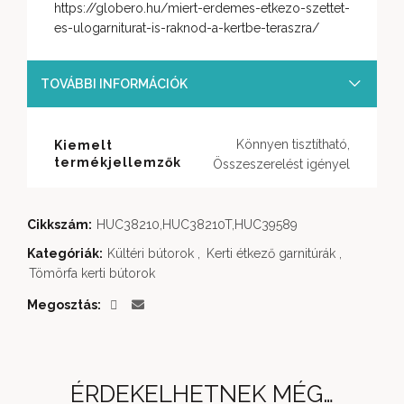
https://globero.hu/miert-erdemes-etkezo-szettet-
es-ulogarniturat-is-raknod-a-kertbe-teraszra/
TOVÁBBI INFORMÁCIÓK
Könnyen tisztítható,
Kiemelt
termékjellemzők
Összeszerelést igényel
Cikkszám:
HUC38210,HUC38210T,HUC39589
Kategóriák:
Kültéri bútorok
,
Kerti étkező garnitúrák
,
Tömörfa kerti bútorok
Megosztás
ÉRDEKELHETNEK MÉG…