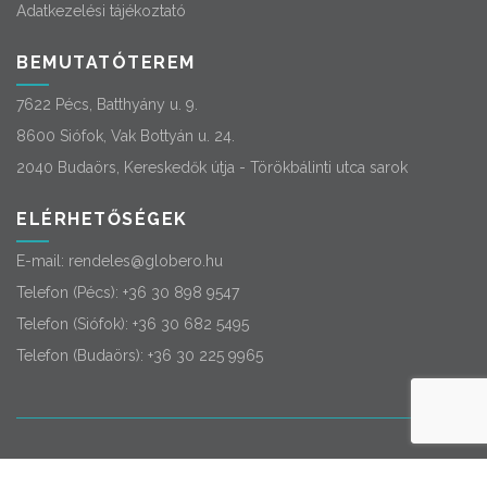
Adatkezelési tájékoztató
BEMUTATÓTEREM
7622 Pécs, Batthyány u. 9.
8600 Siófok, Vak Bottyán u. 24.
2040 Budaörs, Kereskedők útja - Törökbálinti utca sarok
ELÉRHETŐSÉGEK
E-mail:
rendeles@globero.hu
Telefon (Pécs):
+36 30 898 9547
Telefon (Siófok):
+36 30 682 5495
Telefon (Budaörs):
+36 30 225 9965
© 2026
Globero
. Minden jog fenntartva