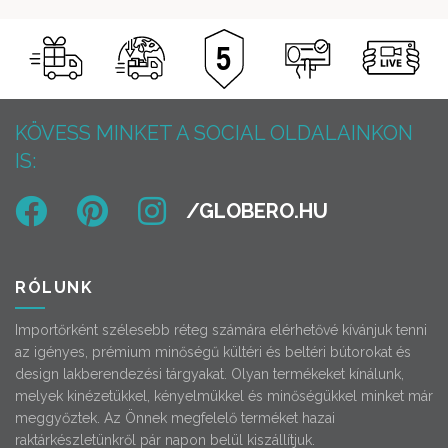
KÖVESS MINKET A SOCIAL OLDALAINKON
IS:
RÓLUNK
Importőrként szélesebb réteg számára elérhetővé kívánjuk tenni
az igényes, prémium minőségű kültéri és beltéri bútorokat és
design lakberendezési tárgyakat. Olyan termékeket kínálunk,
melyek kinézetükkel, kényelmükkel és minőségükkel minket már
meggyőztek. Az Önnek megfelelő terméket hazai
raktárkészletünkről pár napon belül kiszállítjuk.