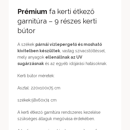
Prémium
fa kerti étkező
garnitúra – 9 részes kerti
bútor
A székek
párnái vízlepergető és mosható
kivitelben készültek
, vastag szivacstöltéssel,
mely anyagok
ellenállnak az UV
sugárzásnak
és az egyéb időjárási hatásoknak.
Kerti bútor méretek:
Asztal: 220x100x75 cm
székek:58x60x74 cm
A kerti étkező garnitúra rendszeres kezelése
szükséges állaguk megóvása érdekében.