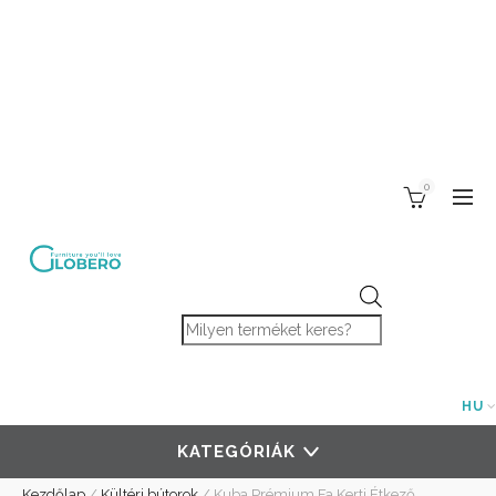
0
Products search
HU
KATEGÓRIÁK
Kezdőlap
/
Kültéri bútorok
/
Kuba Prémium Fa Kerti Étkező