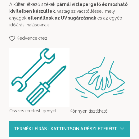
A kültéri étkező székek
párnái vízlepergető és mosható
kivitelben készültek
, vastag szivacstöltéssel, mely
anyagok
ellenállnak az UV sugárzásnak
és az egyéb
időjárási hatásoknak.
Kedvencekhez
Osszeszerelest igenyel
Könnyen tisztítható
TERMÉK LEÍRÁS - KATTINTSON A RÉSZLETEKÉRT