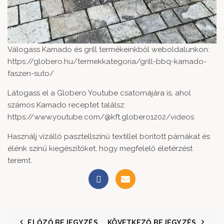
Válogass Kamado és grill termékeinkből weboldalunkon:
https://globero.hu/termekkategoria/grill-bbq-kamado-
faszen-suto/
Látogass el a Globero Youtube csatornájára is, ahol
számos Kamado receptet találsz:
https://www.youtube.com/@kft.globero1202/videos
Használj vízálló pasztellszínű textillel borított párnákat és
élénk színű kiegészítőket, hogy megfelelő életérzést
teremt.
ELŐZŐ BEJEGYZÉS
KÖVETKEZŐ BEJEGYZÉS