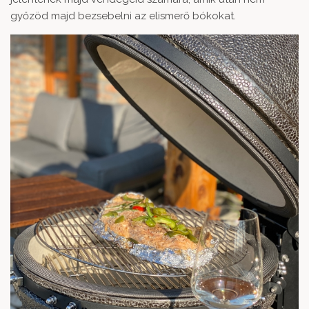
győzöd majd bezsebelni az elismerő bókokat.