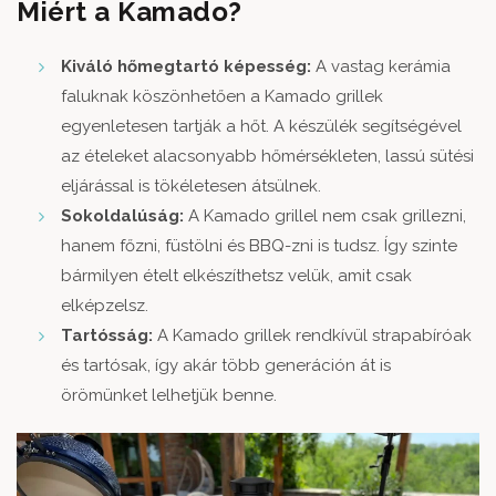
Miért a Kamado?
Kiváló hőmegtartó képesség:
A vastag kerámia
faluknak köszönhetően a Kamado grillek
egyenletesen tartják a hőt. A készülék segítségével
az ételeket alacsonyabb hőmérsékleten, lassú sütési
eljárással is tökéletesen átsülnek.
Sokoldalúság:
A Kamado grillel nem csak grillezni,
hanem főzni, füstölni és BBQ-zni is tudsz. Így szinte
bármilyen ételt elkészíthetsz velük, amit csak
elképzelsz.
Tartósság:
A Kamado grillek rendkívül strapabíróak
és tartósak, így akár több generáción át is
örömünket lelhetjük benne.