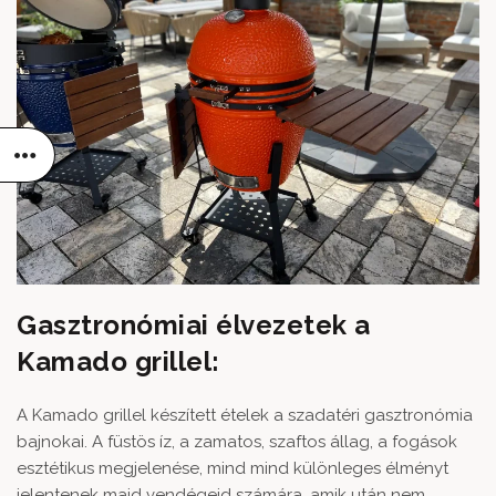
Gasztronómiai élvezetek a
Kamado grillel:
A Kamado grillel készített ételek a szadatéri gasztronómia
bajnokai. A füstös íz, a zamatos, szaftos állag, a fogások
esztétikus megjelenése, mind mind különleges élményt
jelentenek majd vendégeid számára, amik után nem