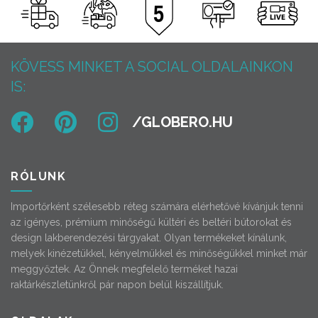
KÖVESS MINKET A SOCIAL OLDALAINKON
IS:
RÓLUNK
Importőrként szélesebb réteg számára elérhetővé kívánjuk tenni
az igényes, prémium minőségű kültéri és beltéri bútorokat és
design lakberendezési tárgyakat. Olyan termékeket kínálunk,
melyek kinézetükkel, kényelmükkel és minőségükkel minket már
meggyőztek. Az Önnek megfelelő terméket hazai
raktárkészletünkről pár napon belül kiszállítjuk.