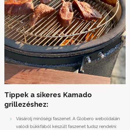
Tippek a sikeres Kamado
grillezéshez:
Vásárolj minőségi faszenet. A Globero weboldalán
valódi bükkfából készült faszenet tudsz rendelni: