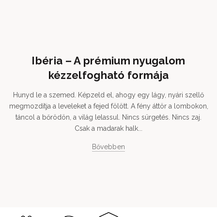
Ibéria – A prémium nyugalom
kézzelfogható formája
Hunyd le a szemed. Képzeld el, ahogy egy lágy, nyári szellő
megmozdítja a leveleket a fejed fölött. A fény áttör a lombokon,
táncol a bőrödön, a világ lelassul. Nincs sürgetés. Nincs zaj.
Csak a madarak halk...
Bővebben