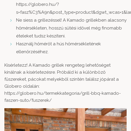
https://globero.hu/?
s=fasz%C3%A9n&post_type=product&dgwt_wcas=1&la
Ne siess a grillezéssel! A Kamado grillekben alacsony
hőmérsékleten, hosszú sütési idővel még finomabb
ételeket tudsz készíteni.
Használj hőmérőt a hús hőmérsékletének
ellenőrzéséhez.
Kísérletezz! A Kamado grillek rengeteg lehetőséget
kínálnak a kísérletezésre. Próbáld ki a különböző
fűszereket, pácokat melyekből szintén találsz jópárat a
Globero oldalán:
https://globero.hu/termekkategoria/grill-bbq-kamado-
faszen-suto/fuszerek/