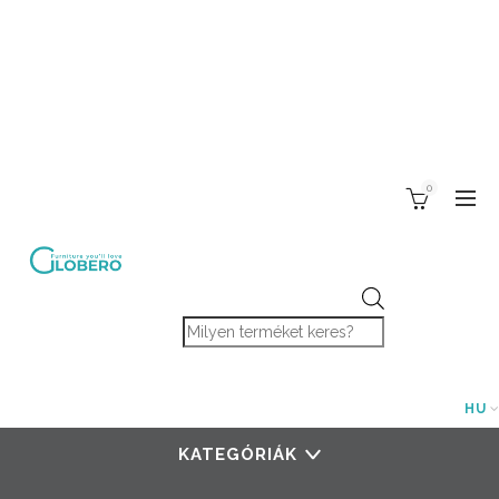
0
Products search
HU
KATEGÓRIÁK