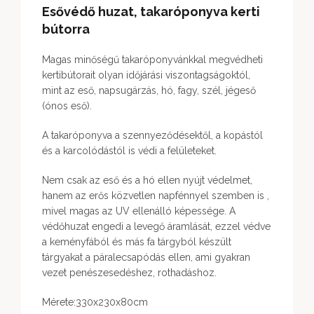
Esővédő huzat, takaróponyva kerti
bútorra
Magas minőségű takaróponyvánkkal megvédheti
kertibútorait olyan időjárási viszontagságoktól,
mint az eső, napsugárzás, hó, fagy, szél, jégeső
(ónos eső).
A takaróponyva a szennyeződésektől, a kopástól
és a karcolódástól is védi a felületeket.
Nem csak az eső és a hó ellen nyújt védelmet,
hanem az erős közvetlen napfénnyel szemben is ,
mivel magas az UV ellenálló képessége. A
védőhuzat engedi a levegő áramlását, ezzel védve
a keményfából és más fa tárgyból készült
tárgyakat a páralecsapódás ellen, ami gyakran
vezet penészesedéshez, rothadáshoz.
Mérete:330x230x80cm