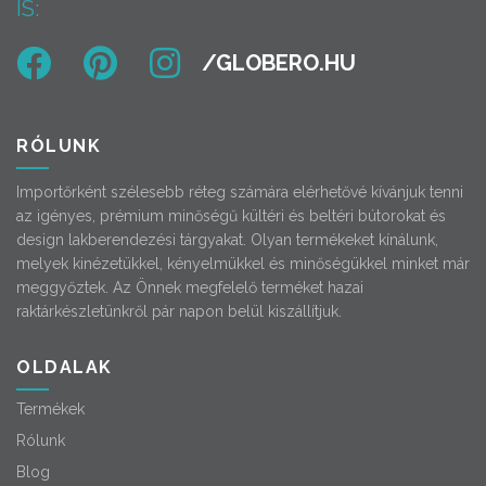
IS:
RÓLUNK
Importőrként szélesebb réteg számára elérhetővé kívánjuk tenni
az igényes, prémium minőségű kültéri és beltéri bútorokat és
design lakberendezési tárgyakat. Olyan termékeket kínálunk,
melyek kinézetükkel, kényelmükkel és minőségükkel minket már
meggyőztek. Az Önnek megfelelő terméket hazai
raktárkészletünkről pár napon belül kiszállítjuk.
OLDALAK
Termékek
Rólunk
Blog