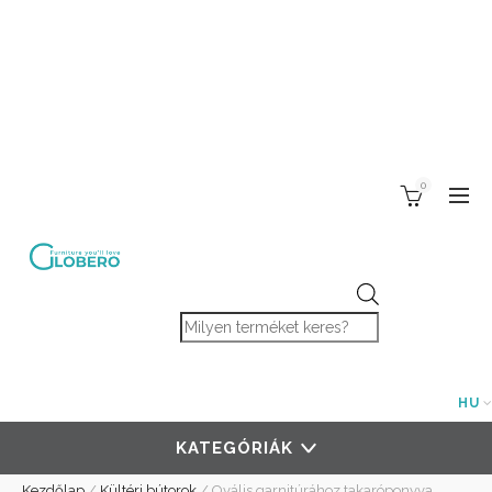
0
Products search
HU
KATEGÓRIÁK
Kezdőlap
/
Kültéri bútorok
/
Ovális garnitúrához takaróponyva