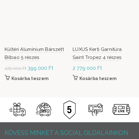
Kültéri Alumínium Bárszett
LUXUS Kerti Garnitúra
Bilbao 5 részes
Saint Tropez 4 részes
Original
399 000
Ft
Current
2 779 000
Ft
479 000
Ft
price was:
price is:
Kosárba teszem
Kosárba teszem
479
399
000 Ft.
000 Ft.
KÖVESS MINKET A SOCIAL OLDALAINKON