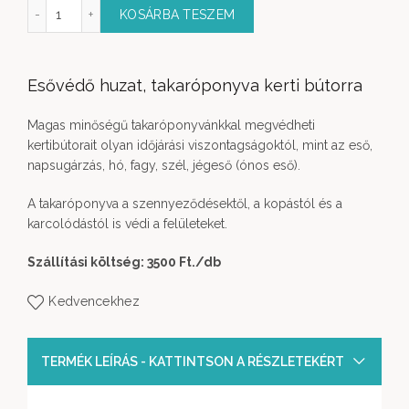
nitúrához takaróponyva mennyiség
KOSÁRBA TESZEM
Esővédő huzat, takaróponyva kerti bútorra
Magas minőségű takaróponyvánkkal megvédheti
kertibútorait olyan időjárási viszontagságoktól, mint az eső,
napsugárzás, hó, fagy, szél, jégeső (ónos eső).
A takaróponyva a szennyeződésektől, a kopástól és a
karcolódástól is védi a felületeket.
Szállítási költség: 3500 Ft.
/db
Kedvencekhez
TERMÉK LEÍRÁS - KATTINTSON A RÉSZLETEKÉRT