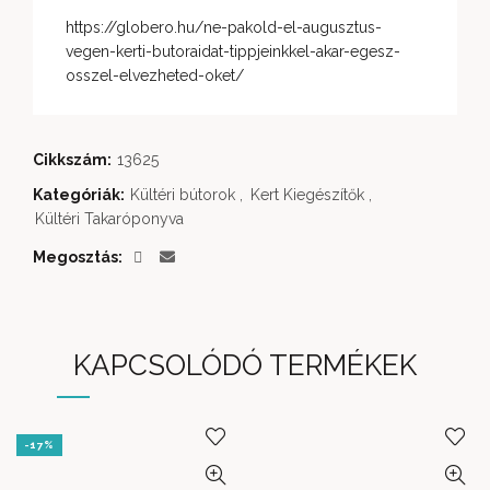
https://globero.hu/ne-pakold-el-augusztus-
vegen-kerti-butoraidat-tippjeinkkel-akar-egesz-
osszel-elvezheted-oket/
Cikkszám:
13625
Kategóriák:
Kültéri bútorok
,
Kert Kiegészítők
,
Kültéri Takaróponyva
Megosztás
KAPCSOLÓDÓ TERMÉKEK
-17%