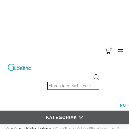
0
Products search
HU
KATEGÓRIÁK
Kezdőlap
/
Kültéri bútorok
/
Ohio Trespa Kültéri Étkezőgarnitúra 8