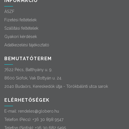
INFORMÁCIÓ
ÁSZF
Fizetési feltételek
Szállítási feltételek
Gyakori kérdések
Adatkezelési tájékoztató
BEMUTATÓTEREM
7622 Pécs, Batthyány u. 9.
8600 Siófok, Vak Bottyán u. 24.
2040 Budaörs, Kereskedők útja - Törökbálinti utca sarok
ELÉRHETŐSÉGEK
E-mail:
rendeles@globero.hu
Telefon (Pécs):
+36 30 898 9547
Telefon (Siófok):
+36 30 682 5495