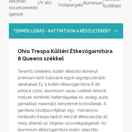
Részben
UV álló
Alumínium
Vízlepergető
tisztítható
összeszerelést
igényel
TERMÉK LEÍRÁS - KATTINTSON A RÉSZLETEKÉRT
Ohio Trespa Kültéri Étkezőgarnitúra
8 Queens székkel
Teremts tökéletes kültéri étkezési élményt
prémium kerti bútoraink egyik legnépszerűbb
darabjával! Ez a kültéri étkezőgarnitúra 8 db
antracit színű, alumínium vázas székkel érkezik,
melyek dönthető háttámlájukkal és vastag, puha
párnáikkal maximális kényelmet biztosítanak. A
garnitúra középpontjában egy márványos
mintázatú trespa lapból készült étkezőasztal áll,
mely ellenáll az időjárás viszontagságainak. Az
alumínium étkezőgarnitúra kiváló választás