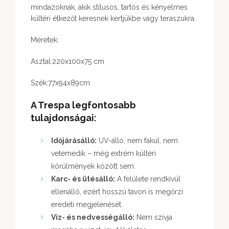
mindazoknak, akik stílusos, tartós és kényelmes
kültéri étkezőt keresnek kertjükbe vagy teraszukra.
Méretek:
Asztal:220x100x75 cm
Szék:77x94x89cm
A Trespa legfontosabb
tulajdonságai:
Időjárásálló:
UV-álló, nem fakul, nem
vetemedik – még extrém kültéri
körülmények között sem.
Karc- és ütésálló:
A felülete rendkívül
ellenálló, ezért hosszú távon is megőrzi
eredeti megjelenését.
Víz- és nedvességálló:
Nem szívja