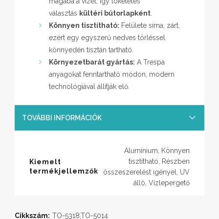
magába a vizet, így tökéletes
választás
kültéri bútorlapként
.
Könnyen tisztítható:
Felülete sima, zárt,
ezért egy egyszerű nedves törléssel
könnyedén tisztán tartható.
Környezetbarát gyártás:
A Trespa
anyagokat fenntartható módon, modern
technológiával állítják elő.
TOVÁBBI INFORMÁCIÓK
Alumínium, Könnyen
tisztítható, Részben
Kiemelt
termékjellemzők
összeszerelést igényel, UV
álló, Vízlepergető
Cikkszám:
TO-5318,TO-5014