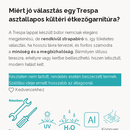
Miért jó választás egy Trespa
asztallapos kültéri étkezőgarnitúra?
A Trespa lappal készült bútor nemcsak elegáns
megjelenésű, de
rendkívül strapabíró
is, így tökéletes
választás, ha hosszú távra tervezel, és fontos számodra
a
minőség és a megbízhatóság
. Bármilyen stílusú
teraszra, erkélyre vagy kertbe beilleszthető, hiszen letisztult,
modern hatást kelt.
Készleten nem tartott, rendelés esetén beszerzett termék.
Szállítási ideje emiatt hosszabb az átlagosnál.
Kedvencekhez
Könnyen