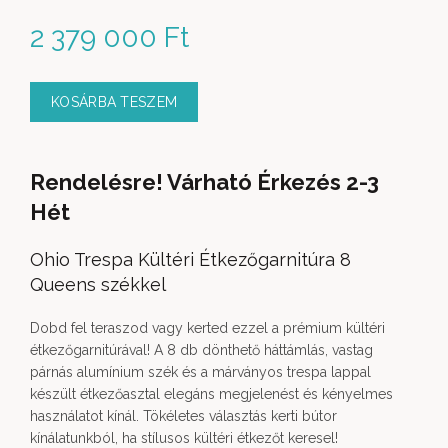
2 379 000
Ft
KOSÁRBA TESZEM
Rendelésre! Várható Érkezés 2-3
Hét
Ohio Trespa Kültéri Étkezőgarnitúra 8
Queens székkel
Dobd fel teraszod vagy kerted ezzel a prémium kültéri
étkezőgarnitúrával! A 8 db dönthető háttámlás, vastag
párnás alumínium szék és a márványos trespa lappal
készült étkezőasztal elegáns megjelenést és kényelmes
használatot kínál. Tökéletes választás kerti bútor
kínálatunkból, ha stílusos kültéri étkezőt keresel!