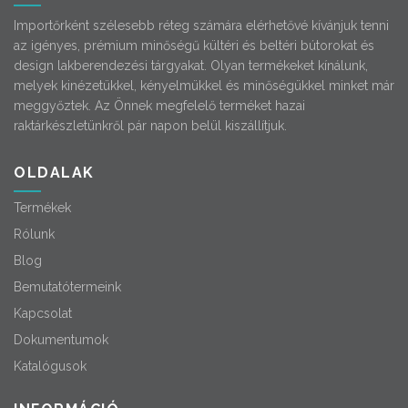
Importőrként szélesebb réteg számára elérhetővé kívánjuk tenni
az igényes, prémium minőségű kültéri és beltéri bútorokat és
design lakberendezési tárgyakat. Olyan termékeket kínálunk,
melyek kinézetükkel, kényelmükkel és minőségükkel minket már
meggyőztek. Az Önnek megfelelő terméket hazai
raktárkészletünkről pár napon belül kiszállítjuk.
OLDALAK
Termékek
Rólunk
Blog
Bemutatótermeink
Kapcsolat
Dokumentumok
Katalógusok