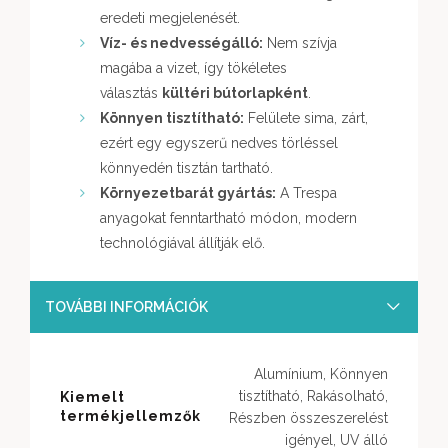
eredeti megjelenését.
Víz- és nedvességálló:
Nem szívja
magába a vizet, így tökéletes
választás
kültéri bútorlapként
.
Könnyen tisztítható:
Felülete sima, zárt,
ezért egy egyszerű nedves törléssel
könnyedén tisztán tartható.
Környezetbarát gyártás:
A Trespa
anyagokat fenntartható módon, modern
technológiával állítják elő.
TOVÁBBI INFORMÁCIÓK
Alumínium, Könnyen
tisztítható, Rakásolható,
Kiemelt
termékjellemzők
Részben összeszerelést
igényel, UV álló