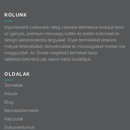
RÓLUNK
Importőrként szélesebb réteg számára elérhetővé kívánjuk tenni
az igényes, prémium minőségű kültéri és beltéri bútorokat és
design lakberendezési tárgyakat. Olyan termékeket kínálunk,
melyek kinézetükkel, kényelmükkel és minőségükkel minket már
meggyőztek. Az Önnek megfelelő terméket hazai
raktárkészletünkről pár napon belül kiszállítjuk.
OLDALAK
Termékek
Rólunk
Blog
Bemutatótermeink
Kapcsolat
Dokumentumok