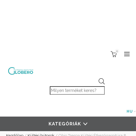
0
Products search
HU
KATEGÓRIÁK
Kezdőlap
/
Kültéri bútorok
/
Ohio Trespa Kültéri Étkezőgarnitúra 8