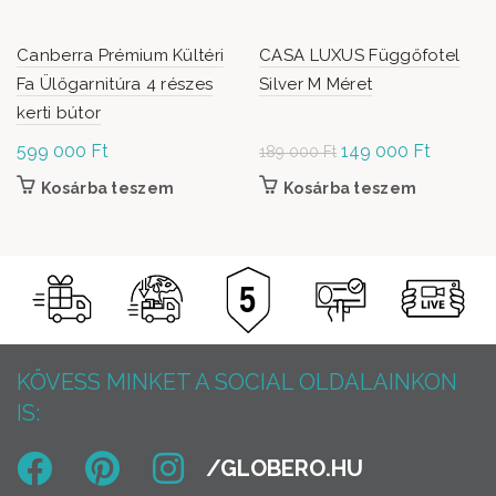
Canberra Prémium Kültéri
CASA LUXUS Függőfotel
Fa Ülőgarnitúra 4 részes
Silver M Méret
kerti bútor
599 000
Ft
Original
149 000
Ft
Current
189 000
Ft
price was:
price is:
Kosárba teszem
Kosárba teszem
189
149
000 Ft.
000 Ft.
KÖVESS MINKET A SOCIAL OLDALAINKON
IS: