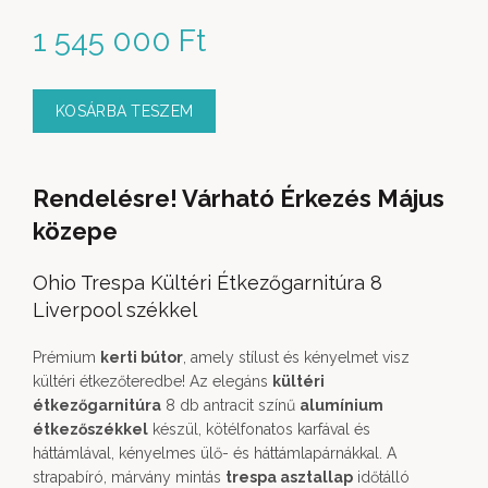
1 545 000
Ft
KOSÁRBA TESZEM
Rendelésre! Várható Érkezés Május
közepe
Ohio Trespa Kültéri Étkezőgarnitúra 8
Liverpool székkel
Prémium
kerti bútor
, amely stílust és kényelmet visz
kültéri étkezőteredbe! Az elegáns
kültéri
étkezőgarnitúra
8 db antracit színű
alumínium
étkezőszékkel
készül, kötélfonatos karfával és
háttámlával, kényelmes ülő- és háttámlapárnákkal. A
strapabíró, márvány mintás
trespa asztallap
időtálló