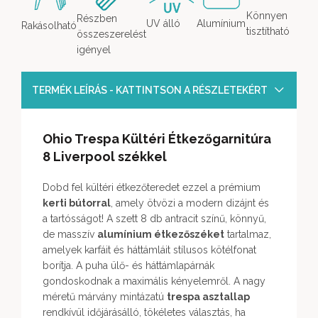
Könnyen
Részben
UV álló
Alumínium
Rakásolható
tisztítható
összeszerelést
igényel
TERMÉK LEÍRÁS - KATTINTSON A RÉSZLETEKÉRT
Ohio Trespa Kültéri Étkezőgarnitúra
8 Liverpool székkel
Dobd fel kültéri étkezőteredet ezzel a prémium
kerti bútorral
, amely ötvözi a modern dizájnt és
a tartósságot! A szett 8 db antracit színű, könnyű,
de masszív
alumínium étkezőszéket
tartalmaz,
amelyek karfáit és háttámláit stílusos kötélfonat
borítja. A puha ülő- és háttámlapárnák
gondoskodnak a maximális kényelemről. A nagy
méretű márvány mintázatú
trespa asztallap
rendkívül időjárásálló, tökéletes választás, ha