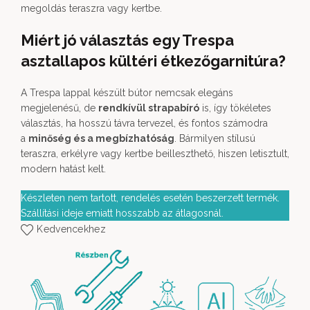
megoldás teraszra vagy kertbe.
Miért jó választás egy Trespa
asztallapos kültéri étkezőgarnitúra?
A Trespa lappal készült bútor nemcsak elegáns
megjelenésű, de
rendkívül strapabíró
is, így tökéletes
választás, ha hosszú távra tervezel, és fontos számodra
a
minőség és a megbízhatóság
. Bármilyen stílusú
teraszra, erkélyre vagy kertbe beilleszthető, hiszen letisztult,
modern hatást kelt.
Készleten nem tartott, rendelés esetén beszerzett termék.
Szállítási ideje emiatt hosszabb az átlagosnál.
Kedvencekhez