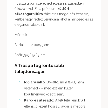
hosszú távon szeretnéd élvezni a szabadtéri
étkezéseket. Ez a prémium
kültéri
étkezőgarnitúra
tökéletes megoldás teraszra,
kertbe vagy fedett verandára, ahol a minőség és az
elegancia találkozik.
Méretek:
Asztal:220x100x75 cm
Szék:59×58,5×83 cm
A Trespa legfontosabb
tulajdonságai:
Időjárásálló:
UV-álló, nem fakul, nem
vetemedik – még extrém kültéri
körülmények között sem.
Karc- és ütésálló:
A felülete rendkívül
ellenálló, ezért hosszú távon is megőrzi