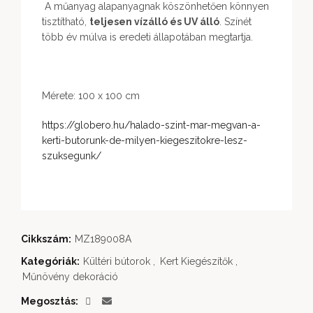
A műanyag alapanyagnak köszönhetően könnyen
tisztítható,
teljesen vízálló és UV álló
. Színét
több év múlva is eredeti állapotában megtartja.
Mérete: 100 x 100 cm
https://globero.hu/halado-szint-mar-megvan-a-
kerti-butorunk-de-milyen-kiegeszitokre-lesz-
szuksegunk/
Cikkszám:
MZ189008A
Kategóriák:
Kültéri bútorok
,
Kert Kiegészítők
,
Műnövény dekoráció
Megosztás