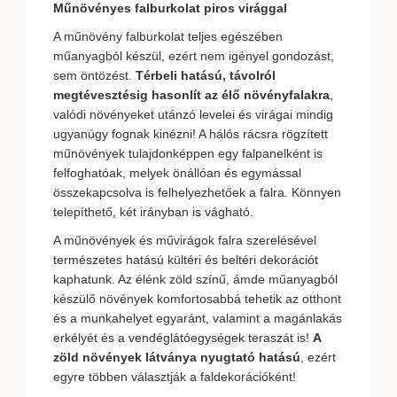
Műnövényes falburkolat piros virággal
A műnövény falburkolat teljes egészében
műanyagból készül, ezért nem igényel gondozást,
sem öntözést.
Térbeli hatású, távolról
megtévesztésig hasonlít az élő növényfalakra
,
valódi növényeket utánzó levelei és virágai mindig
ugyanúgy fognak kinézni! A hálós rácsra rögzített
műnövények tulajdonképpen egy falpanelként is
felfoghatóak, melyek önállóan és egymással
összekapcsolva is felhelyezhetőek a falra. Könnyen
telepíthető, két irányban is vágható.
A műnövények és művirágok falra szerelésével
természetes hatású kültéri és beltéri dekorációt
kaphatunk. Az élénk zöld színű, ámde műanyagból
készülő növények komfortosabbá tehetik az otthont
és a munkahelyet egyaránt, valamint a magánlakás
erkélyét és a vendéglátóegységek teraszát is!
A
zöld növények látványa nyugtató hatású
, ezért
egyre többen választják a faldekorációként!