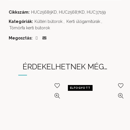
Cikkszám:
HUC25685KD, HUC25687KD, HUC37159
Kategóriák:
Kültéri bútorok
,
Kerti ülőgarnitúrák
,
Tömörfa kerti bútorok
Megosztás
ÉRDEKELHETNEK MÉG…
ELFOGYOTT