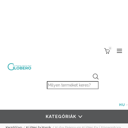
0
Products search
HU
KATEGÓRIÁK
Kezdőlap
/
Kültéri bútorok
/
Kuba Prémium Kültéri Fa Ülőgarnitúra