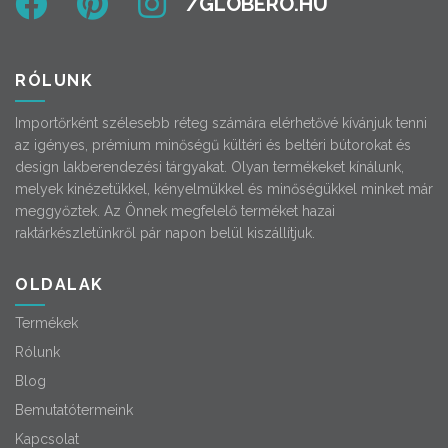
RÓLUNK
Importőrként szélesebb réteg számára elérhetővé kívánjuk tenni
az igényes, prémium minőségű kültéri és beltéri bútorokat és
design lakberendezési tárgyakat. Olyan termékeket kínálunk,
melyek kinézetükkel, kényelmükkel és minőségükkel minket már
meggyőztek. Az Önnek megfelelő terméket hazai
raktárkészletünkről pár napon belül kiszállítjuk.
OLDALAK
Termékek
Rólunk
Blog
Bemutatótermeink
Kapcsolat