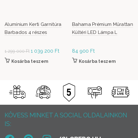
Alumínium Kerti Garnitúra
Bahama Prémium Műrattan
Barbados 4 részes
Kültéri LED Lámpa L
Original
1 039 200
Ft
Current
84 900
Ft
1 299 000
Ft
price was: 1
price is:
Kosárba teszem
Kosárba teszem
299 000 Ft.
1 039
200 Ft.
KÖVESS MINKET A SOCIAL OLDALAINKON
IS: