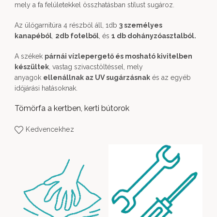
mely a fa felületekkel összhatásban stílust sugároz.
Az ülőgarnitúra 4 részből áll, 1db
3 személyes
kanapéból
,
2db fotelből
, és
1 db dohányzóasztalból.
A székek
párnái vízlepergető és mosható kivitelben
készültek
, vastag szivacstöltéssel, mely
anyagok
ellenállnak az UV sugárzásnak
és az egyéb
időjárási hatásoknak.
Tömörfa a kertben, kerti bútorok
Kedvencekhez