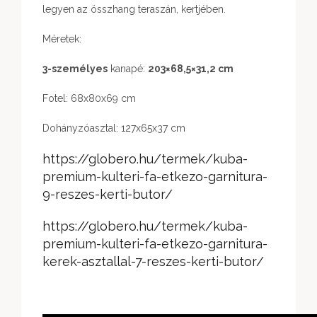
legyen az összhang teraszán, kertjében.
Méretek:
3-személyes
kanapé:
203×68,5×31,2 cm
Fotel: 68x80x69 cm
Dohányzóasztal: 127x65x37 cm
https://globero.hu/termek/kuba-
premium-kulteri-fa-etkezo-garnitura-
9-reszes-kerti-butor/
https://globero.hu/termek/kuba-
premium-kulteri-fa-etkezo-garnitura-
kerek-asztallal-7-reszes-kerti-butor/