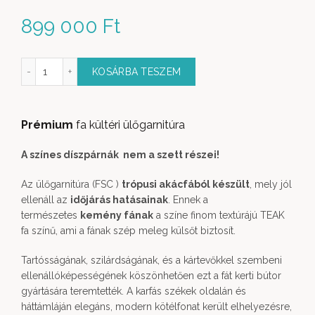
899 000
Ft
 Fa Ülőgarnitúra 4 részes 3 személyes kanapéval mennyiség
KOSÁRBA TESZEM
Prémium
fa kültéri ülőgarnitúra
A színes díszpárnák nem a szett részei!
Az ülőgarnitúra (FSC )
trópusi akácfából készült
, mely jól
ellenáll az
időjárás hatásainak
. Ennek a
természetes
kemény fának
a színe finom textúrájú TEAK
fa színű, ami a fának szép meleg külsőt biztosít.
Tartósságának, szilárdságának, és a kártevőkkel szembeni
ellenállóképességének köszönhetően ezt a fát kerti bútor
gyártására teremtették. A karfás székek oldalán és
háttámláján elegáns, modern kötélfonat került elhelyezésre,