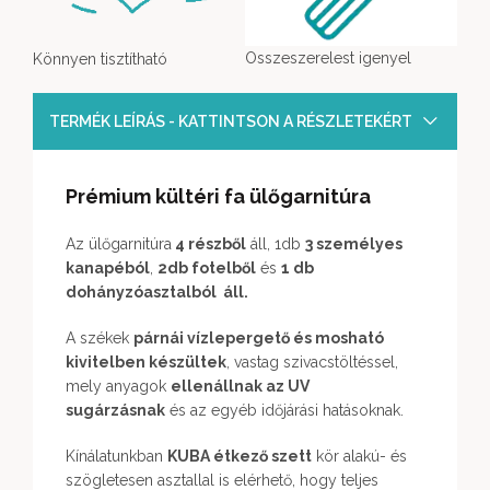
Osszeszerelest igenyel
Könnyen tisztítható
TERMÉK LEÍRÁS - KATTINTSON A RÉSZLETEKÉRT
Prémium
kültéri fa ülőgarnitúra
Az ülőgarnitúra
4 részből
áll, 1db
3 személyes
kanapéból
,
2db fotelből
és
1 db
dohányzóasztalból áll.
A székek
párnái vízlepergető és mosható
kivitelben készültek
, vastag szivacstöltéssel,
mely anyagok
ellenállnak az UV
sugárzásnak
és az egyéb időjárási hatásoknak.
Kínálatunkban
KUBA étkező szett
kör alakú- és
szögletesen asztallal is elérhető, hogy teljes