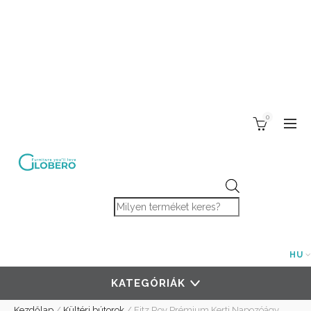
0
Products search
HU
KATEGÓRIÁK
Kezdőlap
/
Kültéri bútorok
/
Fitz Roy Prémium Kerti Napozóágy