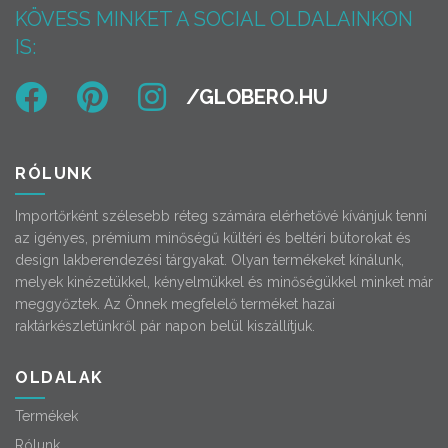
KÖVESS MINKET A SOCIAL OLDALAINKON
IS:
RÓLUNK
Importőrként szélesebb réteg számára elérhetővé kívánjuk tenni
az igényes, prémium minőségű kültéri és beltéri bútorokat és
design lakberendezési tárgyakat. Olyan termékeket kínálunk,
melyek kinézetükkel, kényelmükkel és minőségükkel minket már
meggyőztek. Az Önnek megfelelő terméket hazai
raktárkészletünkről pár napon belül kiszállítjuk.
OLDALAK
Termékek
Rólunk