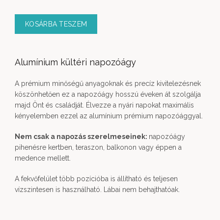
KOSÁRBA TESZEM
Alumínium kültéri napozóágy
A prémium minőségű anyagoknak és precíz kivitelezésnek
köszönhetően ez a napozóágy hosszú éveken át szolgálja
majd Önt és családját. Élvezze a nyári napokat maximális
kényelemben ezzel az alumínium prémium napozóággyal.
Nem csak a napozás szerelmeseinek:
napozóágy
pihenésre kertben, teraszon, balkonon vagy éppen a
medence mellett.
A fekvőfelület több pozícióba is állítható és teljesen
vízszintesen is használható. Lábai nem behajthatóak.