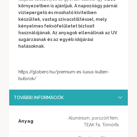
környezetben is ajánljuk. A napozóágy párnái
vízlepergető és mosható kivitelben
készültek, vastag szivacstöltéssel, mely
kényelmes fekvőfelületet biztosít
használójának. Az anyagok ellenállnak az UV
sugárzásnak és az egyéb időjárási
hatásoknak.
https://globero.hu/premium-es-luxus-kulteri-
butorok/
TOVÁBBI INFORMÁCIÓK
Alumínium, porszórt fém,
Anyag
TEAK Fa, Tömörfa