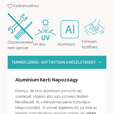
Kedvencekhez
Könnyen
Osszeszerelest
UV álló
Alumínium
tisztítható
nem igenyel
TERMÉK LEÍRÁS - KATTINTSON A RÉSZLETEKÉRT
Alumínium Kerti Napozóágy
Könnyű, de erős alumínium porszórt váz
szerkezet, időjárás álló sűrű szövésű textilén
fekvőfelület, és a kényelmes párna biztosítja a
kikapcsolódást. A szövet légáteresztő, jól bírja az
időjárás szeszélyeit és gyorsan szárad, igy
vizes