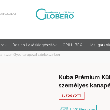
KAPCSOLAT
orok
Design Lakáskiegészítők
GRILL-BBQ
Hősugárzók,
ra 3 személyes kanapéval szürke színben
Kuba Prémium Kült
személyes kanapé
ELFOGYOTT
LIVE Shopping