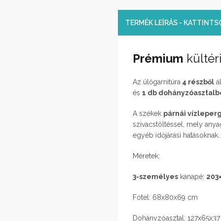
TERMÉK LEÍRÁS - KATTINT
Prémium
kültéri
Az ülőgarnitúra
4 részből
ál
és
1 db dohányzóasztalbó
A székek
párnái vízleper
szivacstöltéssel, mely any
egyéb időjárási hatásoknak.
Méretek:
3-személyes
kanapé:
203
Fotel: 68x80x69 cm
Dohányzóasztal: 127x65x3