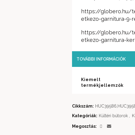
https://globero.hu/
etkezo-garnitura-9-r
https://globero.hu/
etkezo-garnitura-ker
TOVÁBBI INFORMÁCIÓK
Kiemelt
termékjellemzők
Cikkszám:
HUC39586,HUC395
Kategóriák:
Kültéri bútorok
,
K
Megosztás