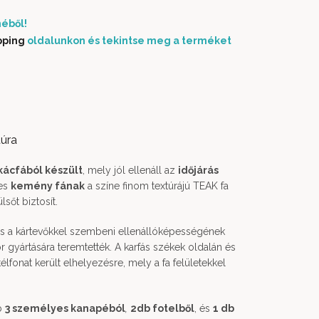
éből!
pping
oldalunkon és tekintse meg a terméket
túra
kácfából készült
, mely jól ellenáll az
időjárás
tes
kemény fának
a színe finom textúrájú TEAK fa
sőt biztosít.
és a kártevőkkel szembeni ellenállóképességének
or gyártására teremtették. A karfás székek oldalán és
lfonat került elhelyezésre, mely a fa felületekkel
db
3 személyes kanapéból
,
2db fotelből
, és
1 db