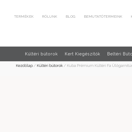
TERMÉKEK
RÓLUNK
BLOG
BEMUTATÓTERMEINK
Kültéri bútorok
Kert Kiegészítők
Beltéri Bút
Kezdőlap
/
Kültéri bútorok
/
Kuba Prémium Kültéri Fa Ülőgarnitú