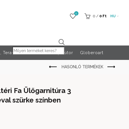
0
0
/
0
Ft
HU
Products search
 Teraszfűtés
Rendezvény bútor
Globeroart
éri Fa Ülőgarnitúra 3
val szürke színben