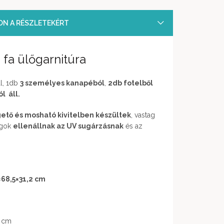
SON A RÉSZLETEKÉRT
 fa ülőgarnitúra
l, 1db
3 személyes kanapéból
,
2db fotelből
l áll.
gető és mosható kivitelben készültek
, vastag
agok
ellenállnak az UV sugárzásnak
és az
×68,5×31,2 cm
7 cm