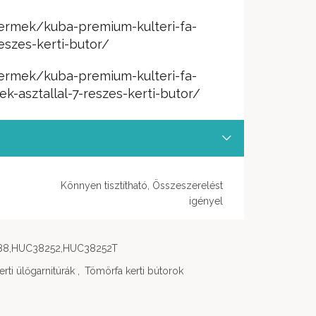
termek/kuba-premium-kulteri-fa-
eszes-kerti-butor/
termek/kuba-premium-kulteri-fa-
ek-asztallal-7-reszes-kerti-butor/
Könnyen tisztítható, Összeszerelést
igényel
88,HUC38252,HUC38252T
erti ülőgarnitúrák
,
Tömörfa kerti bútorok