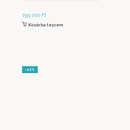
799 000
Ft
Kosárba teszem
-21%
ELFOGYO