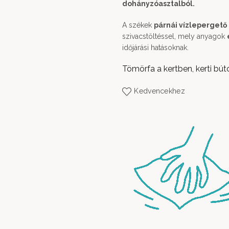
dohányzóasztalból.
A székek
párnái vízlepergető
szivacstöltéssel, mely anyagok
időjárási hatásoknak.
Tömörfa a kertben, kerti bút
Kedvencekhez