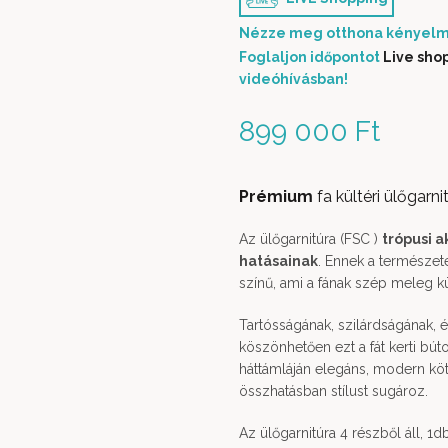
Nézze meg otthona kényelm
Foglaljon időpontot
Live sho
videóhívásban!
899 000
Ft
Prémium
fa kültéri ülőgarni
Az ülőgarnitúra (FSC )
trópusi a
hatásainak
. Ennek a természe
színű, ami a fának szép meleg kül
Tartósságának, szilárdságának, 
köszönhetően ezt a fát kerti bút
háttámláján elegáns, modern köté
összhatásban stílust sugároz.
Az ülőgarnitúra 4 részből áll, 1