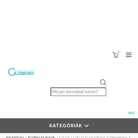
0
Products search
HU
KATEGÓRIÁK
Kezdőlap
/
Kültéri bútorok
/
CASA LUXUS Függőfotel S Méretben 4