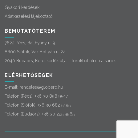
Gyakori kérdések
Adatkezelési tájékoztató
BEMUTATÓTEREM
7622 Pécs, Batthyány u. 9.
8600 Siófok, Vak Bottyán u. 24.
2040 Budaörs, Kereskedők útja - Törökbálinti utca sarok
ELÉRHETŐSÉGEK
E-mail:
rendeles@globero.hu
Telefon (Pécs):
+36 30 898 9547
Telefon (Siófok):
+36 30 682 5495
Telefon (Budaörs):
+36 30 225 9965