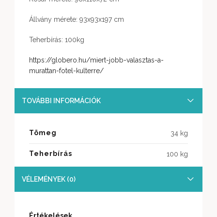
Állvány mérete: 93x93x197 cm
Teherbírás: 100kg
https://globero.hu/miert-jobb-valasztas-a-
murattan-fotel-kulterre/
TOVÁBBI INFORMÁCIÓK
Tömeg
34 kg
Teherbírás
100 kg
VÉLEMÉNYEK (0)
Értékelések