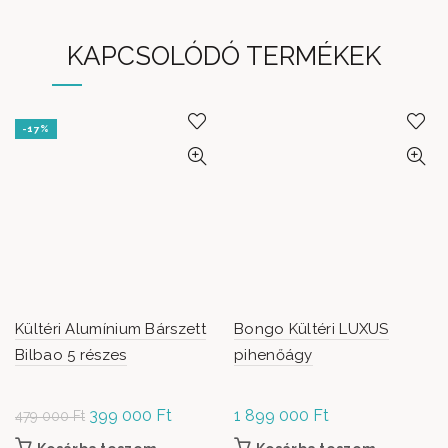
KAPCSOLÓDÓ TERMÉKEK
-17%
Kültéri Alumínium Bárszett
Bongo Kültéri LUXUS
Bilbao 5 részes
pihenőágy
Original
399 000
Ft
Current
1 899 000
Ft
479 000
Ft
price was:
price is: