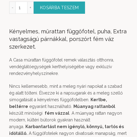
fotel S Méretben 4 színben mennyiség
KOSÁRBA TESZEM
Kényelmes, műrattan függőfotel, puha, Extra
vastagságú párnákkal, porszórt fém váz
szerkezet.
A Casa műrattan függőfotel remek választás otthonra,
vendéglátóegységek kerthelyiségébe vagy exkluzív
rendezvényhelyszínekre.
Nincs kellemesebb, mint a meleg nyári napokat a szabad
ég alatt tölteni. Élvezze ki a napsugarak és a meleg szellő
simogatását a kényelmes függőfotelben.
Kertbe,
beltérre
egyaránt használható.
Műanyag rattanból
készült minőségi
fém vázzal
. A műanyag rattan nagyon
modern, kültéri bútorok gyakran használt
anyaga.
Karbantartást nem igénylő, könnyű, tartós és
időtálló.
A függőfotelek nagyon divatosak manapság, mert