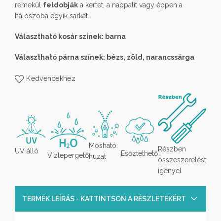
remekül
feldobják
a kertet, a nappalit vagy éppen a
hálószoba egyik sarkát.
Választható kosár színek: barna
Választható párna színek: bézs, zöld, narancssárga
Kedvencekhez
Mosható
Részben
UV álló
Esőztethető
Vízlepergető
huzat
összeszerelést
igényel
TERMÉK LEÍRÁS - KATTINTSON A RÉSZLETEKÉRT