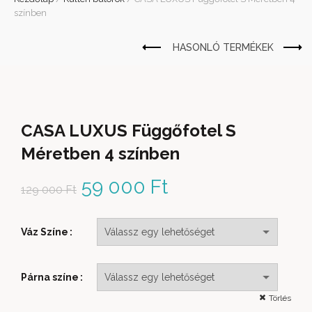
színben
CASA LUXUS Függőfotel S
Méretben 4 színben
Original price was: 129
59 000
Ft
Current price
129 000
Ft
000 Ft.
is: 59 000 Ft.
Váz Színe
Párna színe
Törlés