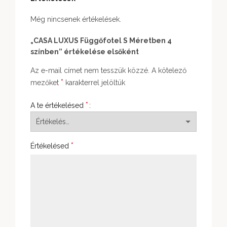
Még nincsenek értékelések.
„CASA LUXUS Függőfotel S Méretben 4
színben” értékelése elsőként
Az e-mail címet nem tesszük közzé.
A kötelező
*
mezőket
karakterrel jelöltük
*
A te értékelésed
*
Értékelésed