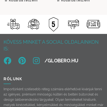
Kosárba teszem
Kosárba teszem
479
399
000 Ft.
000 Ft.
KÖVESS MINKET A SOCIAL OLDALAINKON
IS:
RÓLUNK
Importőrként szélesebb réteg számára elérhetővé kívánjuk tenni
az igényes, prémium minőségű kültéri és beltéri bútorokat és
design lakberendezési tárgyakat. Olyan termékeket kínálunk,
melyek kinézetükkel, kényelmükkel és minőségükkel minket már