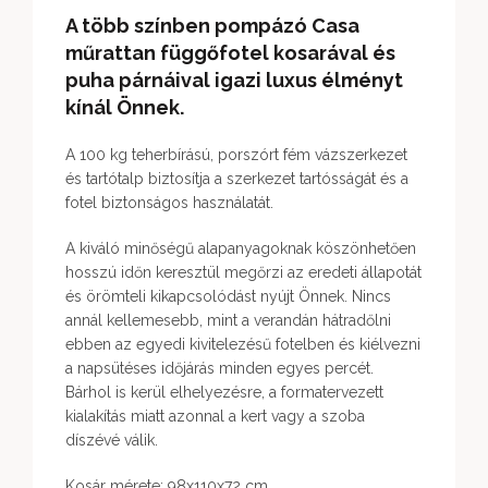
A több színben pompázó Casa
műrattan függőfotel kosarával és
puha párnáival igazi luxus élményt
kínál Önnek.
A 100 kg teherbírású, porszórt fém vázszerkezet
és tartótalp biztosítja a szerkezet tartósságát és a
fotel biztonságos használatát.
A kiváló minőségű alapanyagoknak köszönhetően
hosszú időn keresztül megőrzi az eredeti állapotát
és örömteli kikapcsolódást nyújt Önnek. Nincs
annál kellemesebb, mint a verandán hátradőlni
ebben az egyedi kivitelezésű fotelben és kiélvezni
a napsütéses időjárás minden egyes percét.
Bárhol is kerül elhelyezésre, a formatervezett
kialakítás miatt azonnal a kert vagy a szoba
díszévé válik.
Kosár mérete: 98x110x72 cm