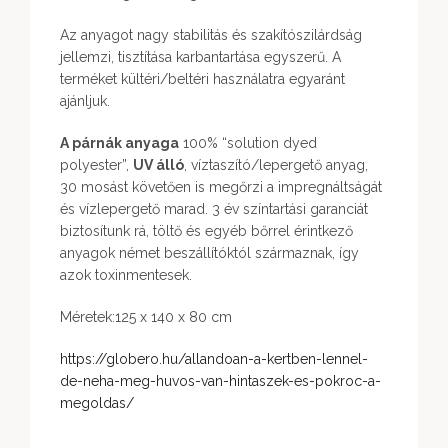
Az anyagot nagy stabilitás és szakítószilárdság
jellemzi, tisztítása karbantartása egyszerű. A
terméket kültéri/beltéri használatra egyaránt
ajánljuk.
A párnák anyaga
100% “solution dyed
polyester”,
UV álló
, víztaszító/lepergető anyag,
30 mosást követően is megőrzi a impregnáltságát
és vízlepergető marad. 3 év színtartási garanciát
biztosítunk rá, töltő és egyéb bőrrel érintkező
anyagok német beszállítóktól származnak, így
azok toxinmentesek.
Méretek:125 x 140 x 80 cm
https://globero.hu/allandoan-a-kertben-lennel-
de-neha-meg-huvos-van-hintaszek-es-pokroc-a-
megoldas/