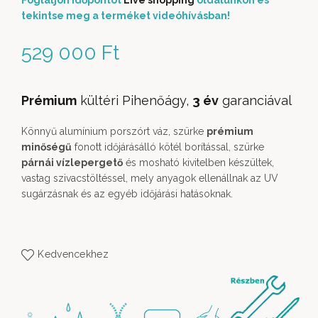
Foglaljon időpontot
Live shopping
oldalunkon és
tekintse meg a terméket videóhívásban!
529 000
Ft
Prémium
kültéri Pihenőágy,
3 év
garanciával
Könnyű alumínium porszórt váz, szürke
prémium
minőségű
fonott időjárásálló kötél borítással, szürke
párnái vízlepergető
és mosható kivitelben készültek,
vastag szivacstöltéssel, mely anyagok ellenállnak az UV
sugárzásnak és az egyéb időjárási hatásoknak.
Kedvencekhez