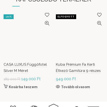
-21%
ELFOGYOTT
CASA LUXUS Függőfotel
Kuba Prémium Fa Kerti
Silver M Méret
Étkező Garnitúra 9 részes
Original
149 000
Ft
Current
949 000
Ft
189 000
Ft
price was:
price is:
Kosárba teszem
Tovább olvasom
189
149
000 Ft.
000 Ft.