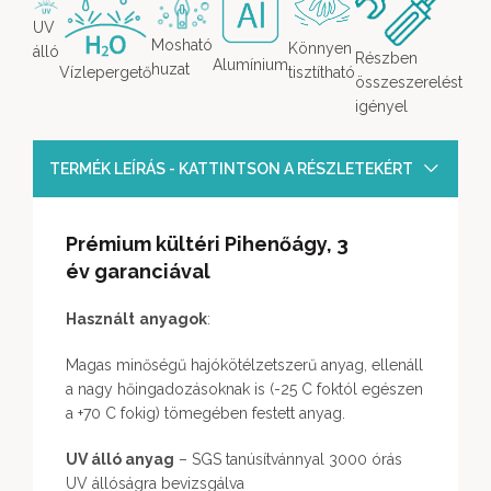
UV
Mosható
Könnyen
álló
Részben
Alumínium
huzat
tisztítható
Vízlepergető
összeszerelést
igényel
TERMÉK LEÍRÁS - KATTINTSON A RÉSZLETEKÉRT
Prémium
kültéri Pihenőágy,
3
év
garanciával
Használt
anyagok
:
Magas minőségű hajókötélzetszerű anyag, ellenáll
a nagy hőingadozásoknak is (-25 C foktól egészen
a +70 C fokig) tömegében festett anyag.
UV álló anyag
– SGS tanúsítvánnyal 3000 órás
UV állóságra bevizsgálva