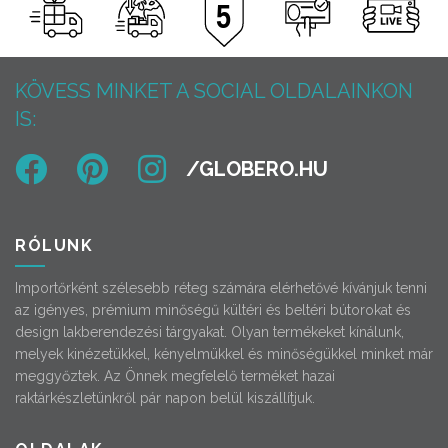
KÖVESS MINKET A SOCIAL OLDALAINKON
IS:
RÓLUNK
Importőrként szélesebb réteg számára elérhetővé kívánjuk tenni
az igényes, prémium minőségű kültéri és beltéri bútorokat és
design lakberendezési tárgyakat. Olyan termékeket kínálunk,
melyek kinézetükkel, kényelmükkel és minőségükkel minket már
meggyőztek. Az Önnek megfelelő terméket hazai
raktárkészletünkről pár napon belül kiszállítjuk.