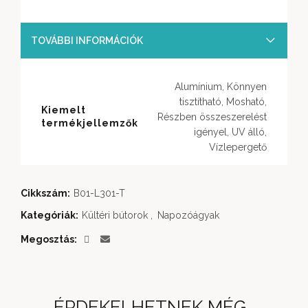
TOVÁBBI INFORMÁCIÓK
Alumínium, Könnyen
tisztítható, Mosható,
Kiemelt
Részben összeszerelést
termékjellemzők
igényel, UV álló,
Vízlepergető
Cikkszám:
B01-L301-T
Kategóriák:
Kültéri bútorok
,
Napozóágyak
Megosztás
ÉRDEKELHETNEK MÉG…