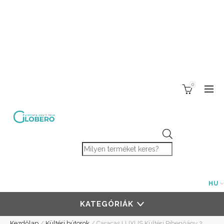
0
Products search
HU
KATEGÓRIÁK
Kezdőlap
/
Kültéri bútorok
/
Caracas LUXUS Kültéri Pihenőágy 2