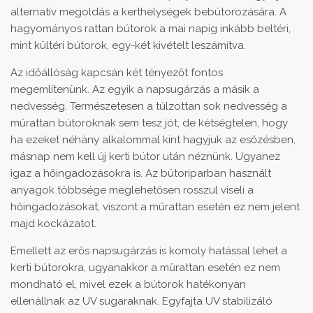
alternatív megoldás a kerthelységek bebútorozására. A
hagyományos rattan bútorok a mai napig inkább beltéri,
mint kültéri bútorok, egy-két kivételt leszámítva.
Az időállóság kapcsán két tényezőt fontos
megemlítenünk. Az egyik a napsugárzás a másik a
nedvesség. Természetesen a túlzottan sok nedvesség a
műrattan bútoroknak sem tesz jót, de kétségtelen, hogy
ha ezeket néhány alkalommal kint hagyjuk az esőzésben,
másnap nem kell új kerti bútor után néznünk. Ugyanez
igaz a hőingadozásokra is. Az bútoriparban használt
anyagok többsége meglehetősen rosszul viseli a
hőingadozásokat, viszont a műrattan esetén ez nem jelent
majd kockázatot.
Emellett az erős napsugárzás is komoly hatással lehet a
kerti bútorokra, ugyanakkor a műrattan esetén ez nem
mondható el, mivel ezek a bútorok hatékonyan
ellenállnak az UV sugaraknak. Egyfajta UV stabilizáló