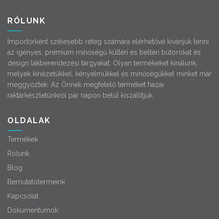
RÓLUNK
Importőrként szélesebb réteg számára elérhetővé kívánjuk tenni
az igényes, prémium minőségű kültéri és beltéri bútorokat és
design lakberendezési tárgyakat. Olyan termékeket kínálunk,
melyek kinézetükkel, kényelmükkel és minőségükkel minket már
meggyőztek. Az Önnek megfelelő terméket hazai
raktárkészletünkről pár napon belül kiszállítjuk.
OLDALAK
Termékek
Rólunk
Blog
Bemutatótermeink
Kapcsolat
Dokumentumok