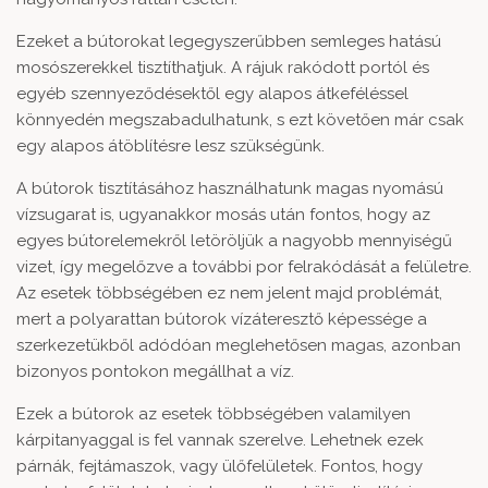
Ezeket a bútorokat legegyszerűbben semleges hatású
mosószerekkel tisztíthatjuk. A rájuk rakódott portól és
egyéb szennyeződésektől egy alapos átkeféléssel
könnyedén megszabadulhatunk, s ezt követően már csak
egy alapos átöblítésre lesz szükségünk.
A bútorok tisztításához használhatunk magas nyomású
vízsugarat is, ugyanakkor mosás után fontos, hogy az
egyes bútorelemekről letöröljük a nagyobb mennyiségű
vizet, így megelőzve a további por felrakódását a felületre.
Az esetek többségében ez nem jelent majd problémát,
mert a polyarattan bútorok vízáteresztő képessége a
szerkezetükből adódóan meglehetősen magas, azonban
bizonyos pontokon megállhat a víz.
Ezek a bútorok az esetek többségében valamilyen
kárpitanyaggal is fel vannak szerelve. Lehetnek ezek
párnák, fejtámaszok, vagy ülőfelületek. Fontos, hogy