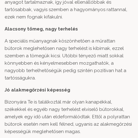
anyagot tartalmaznak, így jóval ellenállóbbak és
tartósabbak, vagyis szemben a hagyományos rattannal,
ezek nem fognak kifakulni.
Alacsony tömeg, nagy terhelés
A speciális műanyagnak köszönhetően a műrattan
bútorok meglehetősen nagy terhelést is kibírnak, ezzel
szemben a tömegük kicsi. Utóbbi tényező miatt sokkal
könnyebben és kényelmesebben mozgathatók, a
nagyobb terhelhetőségük pedig szintén pozitívan hat a
tartósságukra.
Jó alakmegőrzési képesség
Bizonyára Te is találkoztál már olyan kanapékkal,
székekkel és egyéb nagy terhelést elviselő bútorokkal,
amelyek egy idő után eldeformálódtak. Ettől a polyrattan
bútorok esetén nem kell félned, ugyanis az alakmegőrzési
képességük meglehetősen magas.