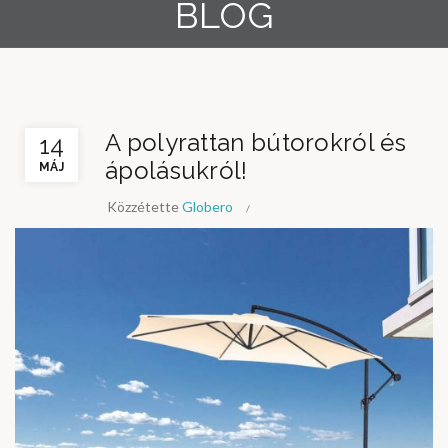
BLOG
A polyrattan bútorokról és
14
ápolásukról!
MÁJ
Közzétette
Globero