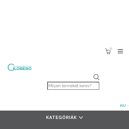
0
Products search
HU
KATEGÓRIÁK