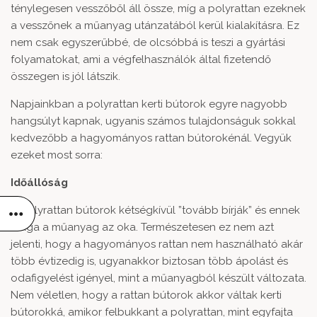
ténylegesen vesszőből áll össze, míg a polyrattan ezeknek
a vesszőnek a műanyag utánzatából kerül kialakításra. Ez
nem csak egyszerűbbé, de olcsóbbá is teszi a gyártási
folyamatokat, ami a végfelhasználók által fizetendő
összegen is jól látszik.
Napjainkban a polyrattan kerti bútorok egyre nagyobb
hangsúlyt kapnak, ugyanis számos tulajdonságuk sokkal
kedvezőbb a hagyományos rattan bútorokénál. Vegyük
ezeket most sorra:
Időállóság
A polyrattan bútorok kétségkívül ”tovább bírják” és ennek
maga a műanyag az oka. Természetesen ez nem azt
jelenti, hogy a hagyományos rattan nem használható akár
több évtizedig is, ugyanakkor biztosan több ápolást és
odafigyelést igényel, mint a műanyagból készült változata.
Nem véletlen, hogy a rattan bútorok akkor váltak kerti
bútorokká, amikor felbukkant a polyrattan, mint egyfajta