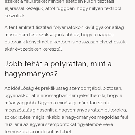
ezeket a felületeket minden esetben külön tisztítási
eljárással kezeljük, attól függően, hogy milyen textilből
készültek.
A fent említett tisztítási folyamatokon kívül gyakorlatilag
másra nem lesz szükségünk ahhoz, hogy a nappali
bútoraink kényelmét a kertben is hosszasan élvezhessük,
akár évtizedeken keresztül.
Jobb tehát a polyrattan, mint a
hagyományos?
Az időállóság és praktikusság szempontjából biztosan,
ugyanakkor általánosságban nem jelenthető ki, hogy a
műanyag jobb. Ugyan a minőségi műrattan szinte
megszólalásig hasonlít a hagyományos rattan bútorokra,
sokak ízlése mégis inkább a hagyományos megoldás felé
húz, ami az egyéni szempontokat figyelembe véve
természetesen indokolt is lehet.