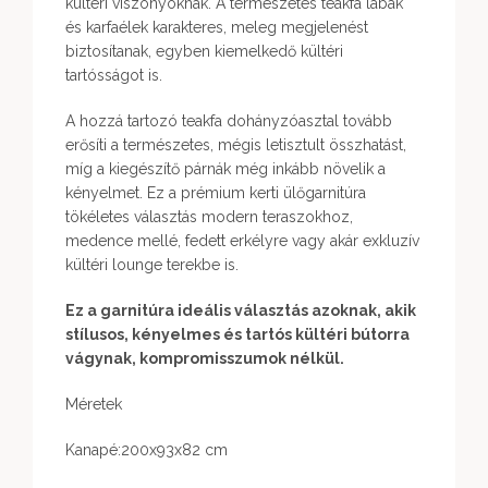
kültéri viszonyoknak. A természetes teakfa lábak
és karfaélek karakteres, meleg megjelenést
biztosítanak, egyben kiemelkedő kültéri
tartósságot is.
A hozzá tartozó teakfa dohányzóasztal tovább
erősíti a természetes, mégis letisztult összhatást,
míg a kiegészítő párnák még inkább növelik a
kényelmet. Ez a prémium kerti ülőgarnitúra
tökéletes választás modern teraszokhoz,
medence mellé, fedett erkélyre vagy akár exkluzív
kültéri lounge terekbe is.
Ez a garnitúra ideális választás azoknak, akik
stílusos, kényelmes és tartós kültéri bútorra
vágynak, kompromisszumok nélkül.
Méretek
Kanapé:200x93x82 cm