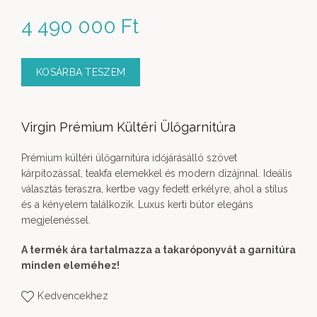
4 490 000
Ft
KOSÁRBA TESZEM
Virgin Prémium Kültéri Ülőgarnitúra
Prémium kültéri ülőgarnitúra időjárásálló szövet
kárpitozással, teakfa elemekkel és modern dizájnnal. Ideális
választás teraszra, kertbe vagy fedett erkélyre, ahol a stílus
és a kényelem találkozik. Luxus kerti bútor elegáns
megjelenéssel.
A termék ára tartalmazza a takaróponyvát a garnitúra
minden eleméhez!
Kedvencekhez