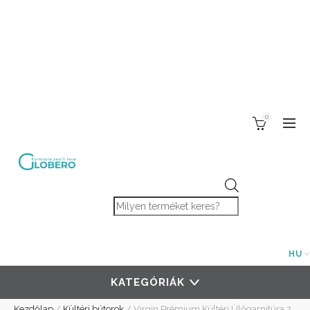
0
Products search
HU
KATEGÓRIÁK
Kezdőlap
/
Kültéri bútorok
/
Virgin Prémium Kültéri Ülőgarnitúra 2