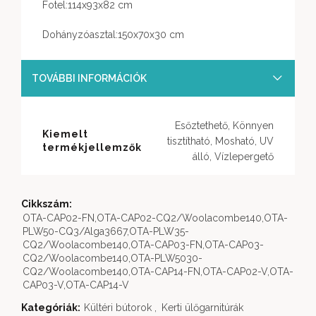
Fotel:114x93x82 cm
Dohányzóasztal:150x70x30 cm
TOVÁBBI INFORMÁCIÓK
Esőztethető, Könnyen
Kiemelt
tisztítható, Mosható, UV
termékjellemzők
álló, Vízlepergető
Cikkszám:
OTA-CAP02-FN,OTA-CAP02-CQ2/Woolacombe140,OTA-
PLW50-CQ3/Alga3667,OTA-PLW35-
CQ2/Woolacombe140,OTA-CAP03-FN,OTA-CAP03-
CQ2/Woolacombe140,OTA-PLW5030-
CQ2/Woolacombe140,OTA-CAP14-FN,OTA-CAP02-V,OTA-
CAP03-V,OTA-CAP14-V
Kategóriák:
Kültéri bútorok
,
Kerti ülőgarnitúrák