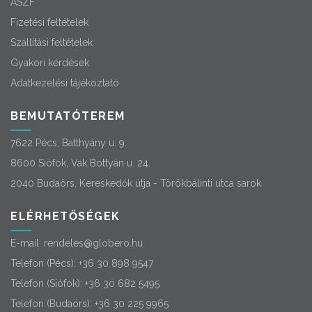
ÁSZF
Fizetési feltételek
Szállítási feltételek
Gyakori kérdések
Adatkezelési tájékoztató
BEMUTATÓTEREM
7622 Pécs, Batthyány u. 9.
8600 Siófok, Vak Bottyán u. 24.
2040 Budaörs, Kereskedők útja - Törökbálinti utca sarok
ELÉRHETŐSÉGEK
E-mail:
rendeles@globero.hu
Telefon (Pécs):
+36 30 898 9547
Telefon (Siófok):
+36 30 682 5495
Telefon (Budaörs):
+36 30 225 9965