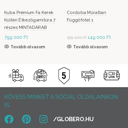
Kuba Prémium Fa Kerek
Cordoba Műrattan
Kültéri Étkezőgarnitúra 7
Függőfotel 1
részes MINTADARAB
799 000
Ft
Original
149 000
Ft
Current
199 000
Ft
price was:
price is:
Tovább olvasom
Tovább olvasom
199
149
000 Ft.
000 Ft.
KÖVESS MINKET A SOCIAL OLDALAINKON
IS: