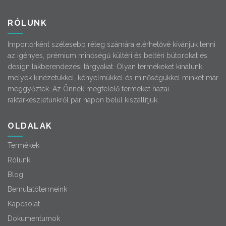
RÓLUNK
Importőrként szélesebb réteg számára elérhetővé kívánjuk tenni
az igényes, prémium minőségű kültéri és beltéri bútorokat és
design lakberendezési tárgyakat. Olyan termékeket kínálunk,
melyek kinézetükkel, kényelmükkel és minőségükkel minket már
meggyőztek. Az Önnek megfelelő terméket hazai
raktárkészletünkről pár napon belül kiszállítjuk.
OLDALAK
Termékek
Rólunk
Blog
Bemutatótermeink
Kapcsolat
Dokumentumok