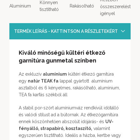
Könnyen
Alumínium
Rakásolható
összeszerelést
tisztítható
igényel
TERMÉK LEÍRÁS - KATTINTSON A RÉSZLETEKÉRT
Kiváló minőségű kültéri étkező
garnitúra gunmetal színben
Az exkluzív
alumínium
kültéri étkező garnitúra
egy
natúr TEAK fa
lappal gyártott alumínium
asztalból és 6 kényelmes, rakásólható, alumínium,
TEA fa karfás székből áll
A stabil por-szórt alumíniumváz rendkívül időtálló
és valódi stílust ad a bútornak. Az étkezőgarnitúra
ennek köszönhetően abszolút időjárás- és
UV-
fényálló, strapabíró, kosztaszító,
valamint
egyszerűen tisztítható. Ideális a házba, kertbe vagy