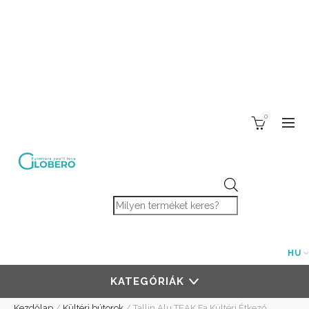
0
Products search
HU
KATEGÓRIÁK
Kezdőlap
/
Kültéri bútorok
/
Tallin Alu TEAK Fa Kültéri Étkező