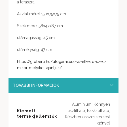
a teraszra.
Asztal méret:150x75x75 cm
Szék méret:58x47x87 cm
ülőmagasság: 45 cm
ülőmélység: 47 cm
https://globero.hu/ulogarnitura-vs-etkezo-szett-
mikor-melyiket-ajanljuk/
TOVÁBBI INFORMÁCIÓK
Alumínium, Könnyen
tisztítható, Rakásolható,
Kiemelt
termékjellemzők
Részben összeszerelést
igényel