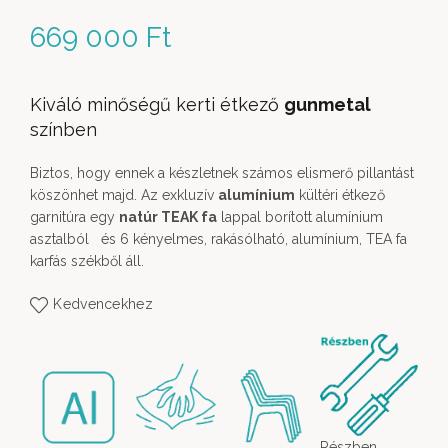
669 000
Ft
Kiváló minőségű kerti étkező
gunmetal
színben
Biztos, hogy ennek a készletnek számos elismerő pillantást
köszönhet majd. Az exkluzív
alumínium
kültéri étkező
garnitúra egy
natúr TEAK fa
lappal borított alumínium
asztalból és 6 kényelmes, rakásólható, alumínium, TEA fa
karfás székből áll.
Kedvencekhez
Részben