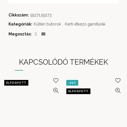
Cikkszám:
55271,55273
Kategóriák:
Kültéri bútorok
,
Kerti étkező garnitúrák
Megosztás
KAPCSOLÓDÓ TERMÉKEK
ELFOGYOTT
-25%
ELFOGYOTT