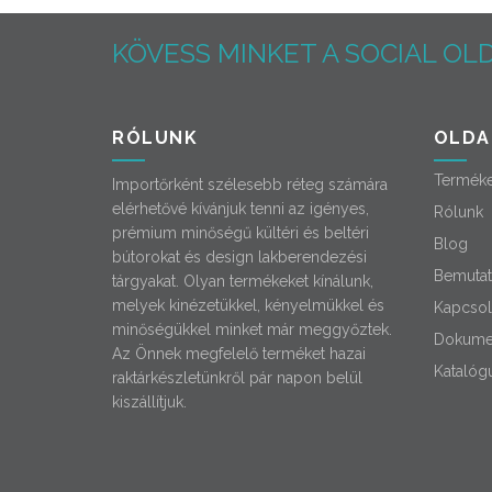
KÖVESS MINKET A SOCIAL OLD
RÓLUNK
OLDA
Termék
Importőrként szélesebb réteg számára
elérhetővé kívánjuk tenni az igényes,
Rólunk
prémium minőségű kültéri és beltéri
Blog
bútorokat és design lakberendezési
Bemutat
tárgyakat. Olyan termékeket kínálunk,
melyek kinézetükkel, kényelmükkel és
Kapcsol
minőségükkel minket már meggyőztek.
Dokume
Az Önnek megfelelő terméket hazai
Katalóg
raktárkészletünkről pár napon belül
kiszállítjuk.