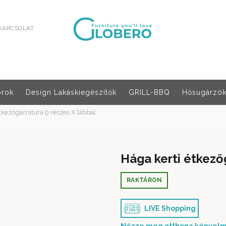
KAPCSOLAT
orok
Design Lakáskiegészítők
GRILL-BBQ
Hősugárzók,
tkezőgarnitúra 9 részes X lábbal
Hága kerti étkezőg
RAKTÁRON
LIVE Shopping