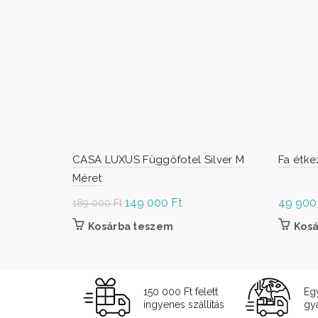
CASA LUXUS Függőfotel Silver M
Fa étke
Méret
Original
149 000
Ft
Current
49 90
189 000
Ft
price was:
price is:
Kosárba teszem
Kos
189
149
000 Ft.
000 Ft.
150 000 Ft felett
Eg
ingyenes szállítás
gyá