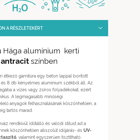
SON A RÉSZLETEKÉRT
ű Hága alumínium kerti
a
antracit
színben
i étkező garnitúra egy beton lappal borított
 és 8 db kényelmes alumínium székből áll. Az
magába a vizes vagy zsíros folyadékokat, ezért
iénikus. A legmagasabb minőségi
lelő anyagok felhasználásának köszönhetően, a
eig tartós marad.
váz rendkívül időtálló és valódi stílust ad a
ennek köszönhetően abszolút időjárás- és
UV-
ztaszító
, valamint egyszerűen tisztítható.