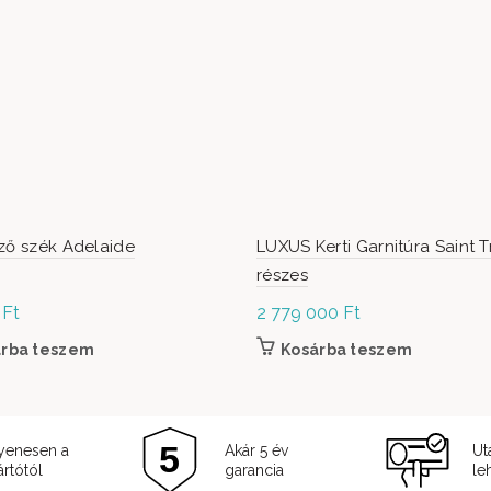
ző szék Adelaide
LUXUS Kerti Garnitúra Saint 
részes
0
Ft
2 779 000
Ft
árba teszem
Kosárba teszem
yenesen a
Akár 5 év
Ut
rtótól
garancia
le