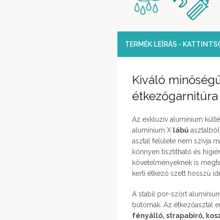
TERMÉK LEÍRÁS - KATTINT
Kiváló minőség
étkezőgarnitúr
Az exkluzív alumínium kültér
alumínium X
lábú
asztalból
asztal felülete nem szívja 
könnyen tisztítható és hig
követelményeknek is megfe
kerti étkező szett hosszú id
A stabil por-szórt alumínium
bútornak. Az étkezőasztal 
fényálló, strapabíró, kos