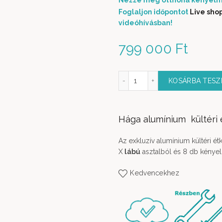
Nézze meg otthona kényelm
Foglaljon időpontot
Live sho
videóhívásban!
799 000
Ft
Hága kerti étkezőgarnitúra 9 részes X lábbal mennyis
KOSÁRBA TES
Hága alumínium kültéri 
Az exkluzív alumínium kültéri ét
X
lábú
asztalból és 8 db kényel
Kedvencekhez