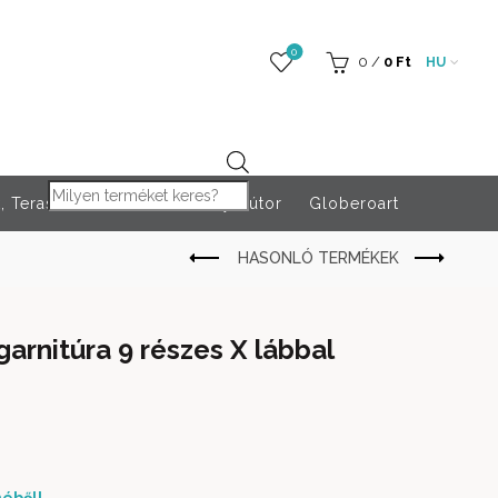
0
0
/
0
Ft
HU
Products search
 Teraszfűtés
Rendezvény bútor
Globeroart
arnitúra 9 részes X lábbal