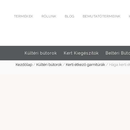
TERMÉKEK
RÓLUNK
BLOG
BEMUTATÓTERMEINK
Kültéri bútorok
Kert Kiegészítők
Beltéri Bút
Kezdőlap
/
Kültéri bútorok
/
Kerti étkező garnitúrák
/
Hága kerti é