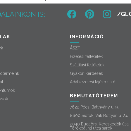
ALAINKON IS:
LAK
INFORMÁCIÓ
ek
ÁSZF
Fizetési feltételek
Szállítási feltételek
ótermeink
Gyakori kérdések
at
Adatkezelési tájékoztató
ntumok
BEMUTATÓTEREM
usok
7622 Pécs, Batthyány u. 9.
8600 Siófok, Vak Bottyán u. 24.
2040 Budaörs, Kereskedők útja 
Törökbálinti utca sarok