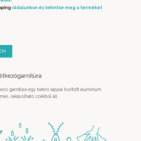
éből!
pping
oldalunkon és tekintse meg a terméket
ég
ZEM
étkezőgarnitúra
kező garnitúra egy beton lappal borított alumínium
mes, rakásolható székből áll.