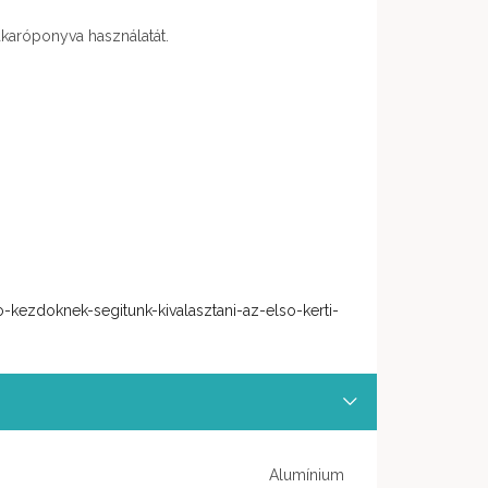
takaróponyva használatát.
-kezdoknek-segitunk-kivalasztani-az-elso-kerti-
Alumínium