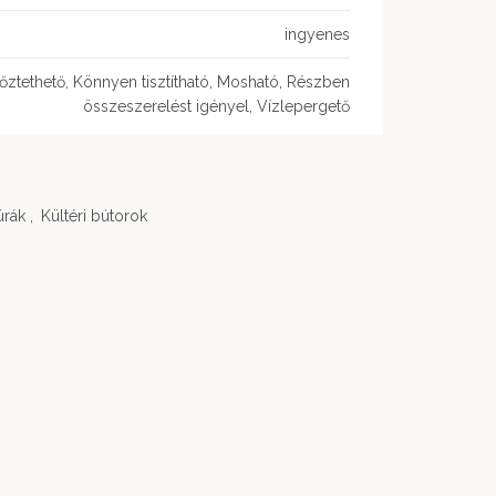
ingyenes
őztethető, Könnyen tisztítható, Mosható, Részben
összeszerelést igényel, Vízlepergető
úrák
,
Kültéri bútorok