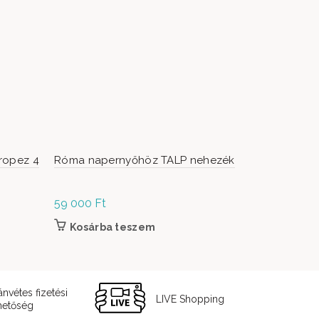
Tropez 4
Róma napernyőhöz TALP nehezék
Prémium Mű
Lámpa Ba
59 000
Ft
229 900
Ft
Kosárba teszem
Kosárb
ánvétes fizetési
LIVE Shopping
hetőség