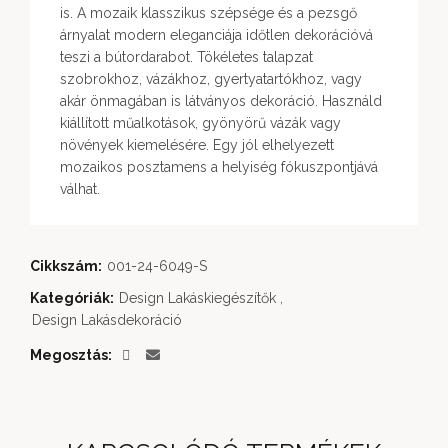
is. A mozaik klasszikus szépsége és a pezsgő
árnyalat modern eleganciája időtlen dekorációvá
teszi a bútordarabot. Tökéletes talapzat
szobrokhoz, vázákhoz, gyertyatartókhoz, vagy
akár önmagában is látványos dekoráció. Használd
kiállított műalkotások, gyönyörű vázák vagy
növények kiemelésére. Egy jól elhelyezett
mozaikos posztamens a helyiség fókuszpontjává
válhat.
Cikkszám:
001-24-6049-S
Kategóriák:
Design Lakáskiegészítők
,
Design Lakásdekoráció
Megosztás