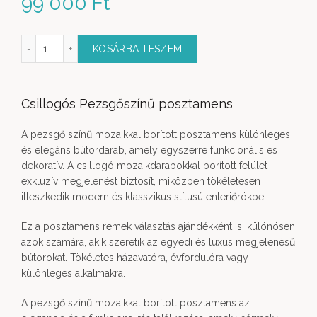
99 000
Ft
zsgőszínű posztamens S mennyiség
KOSÁRBA TESZEM
Csillogós Pezsgőszínű posztamens
A pezsgő színű mozaikkal borított posztamens különleges
és elegáns bútordarab, amely egyszerre funkcionális és
dekoratív. A csillogó mozaikdarabokkal borított felület
exkluzív megjelenést biztosít, miközben tökéletesen
illeszkedik modern és klasszikus stílusú enteriőrökbe.
Ez a posztamens remek választás ajándékként is, különösen
azok számára, akik szeretik az egyedi és luxus megjelenésű
bútorokat. Tökéletes házavatóra, évfordulóra vagy
különleges alkalmakra.
A pezsgő színű mozaikkal borított posztamens az