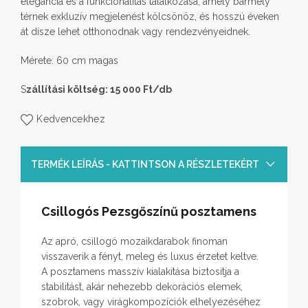
elegancia és a funkcionalitás találkozása, amely bármely
térnek exkluzív megjelenést kölcsönöz, és hosszú éveken
át dísze lehet otthonodnak vagy rendezvényeidnek.
Mérete: 60 cm magas
S
zállítási költség: 15 000 Ft
/db
Kedvencekhez
TERMÉK LEÍRÁS - KATTINTSON A RÉSZLETEKÉRT
Csillogós Pezsgőszínű posztamens
Az apró, csillogó mozaikdarabok finoman
visszaverik a fényt, meleg és luxus érzetet keltve.
A posztamens masszív kialakítása biztosítja a
stabilitást, akár nehezebb dekorációs elemek,
szobrok, vagy virágkompozíciók elhelyezéséhez