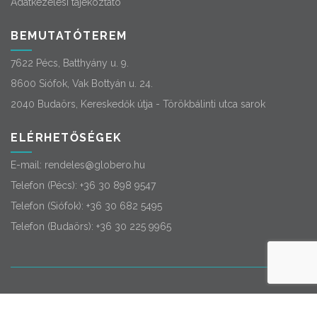
Adatkezelési tájékoztató
BEMUTATÓTEREM
7622 Pécs, Batthyány u. 9.
8600 Siófok, Vak Bottyán u. 24.
2040 Budaörs, Kereskedők útja - Törökbálinti utca sarok
ELÉRHETŐSÉGEK
E-mail:
rendeles@globero.hu
Telefon (Pécs):
+36 30 898 9547
Telefon (Siófok):
+36 30 682 5495
Telefon (Budaörs):
+36 30 225 9965
© 2026
Globero
. Minden jog fenntartva