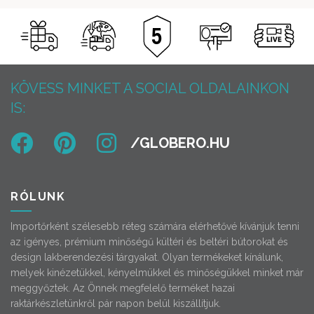
KÖVESS MINKET A SOCIAL OLDALAINKON
IS:
RÓLUNK
Importőrként szélesebb réteg számára elérhetővé kívánjuk tenni
az igényes, prémium minőségű kültéri és beltéri bútorokat és
design lakberendezési tárgyakat. Olyan termékeket kínálunk,
melyek kinézetükkel, kényelmükkel és minőségükkel minket már
meggyőztek. Az Önnek megfelelő terméket hazai
raktárkészletünkről pár napon belül kiszállítjuk.