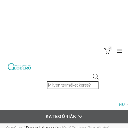
0
Products search
HU
KATEGÓRIÁK
Kezdőlap
/
Design Lakáskiegészítők
/
Csillogós Pezsgőszínű