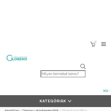
0
Products search
HU
KATEGÓRIÁK
Kezdőlap
/
Design Lakáskiegészítők
/
Style Ezüst Tálca