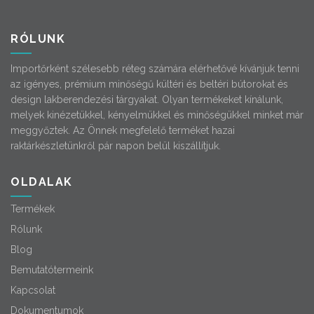
RÓLUNK
Importőrként szélesebb réteg számára elérhetővé kívánjuk tenni
az igényes, prémium minőségű kültéri és beltéri bútorokat és
design lakberendezési tárgyakat. Olyan termékeket kínálunk,
melyek kinézetükkel, kényelmükkel és minőségükkel minket már
meggyőztek. Az Önnek megfelelő terméket hazai
raktárkészletünkről pár napon belül kiszállítjuk.
OLDALAK
Termékek
Rólunk
Blog
Bemutatótermeink
Kapcsolat
Dokumentumok