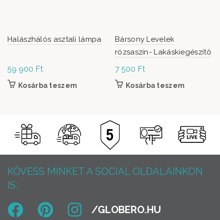
Halászhálós asztali lámpa
Bársony Levelek
rózsaszín- Lakáskiegészítő
59 900
Ft
7 500
Ft
Kosárba teszem
Kosárba teszem
KÖVESS MINKET A SOCIAL OLDALAINKON
IS: