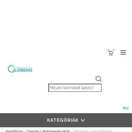
0
Products search
HU
KATEGÓRIÁK
Kezdőlap
/
Design Lakáskiegészítők
/
Kerámia csónakforma