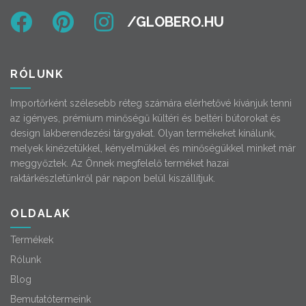
RÓLUNK
Importőrként szélesebb réteg számára elérhetővé kívánjuk tenni
az igényes, prémium minőségű kültéri és beltéri bútorokat és
design lakberendezési tárgyakat. Olyan termékeket kínálunk,
melyek kinézetükkel, kényelmükkel és minőségükkel minket már
meggyőztek. Az Önnek megfelelő terméket hazai
raktárkészletünkről pár napon belül kiszállítjuk.
OLDALAK
Termékek
Rólunk
Blog
Bemutatótermeink