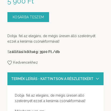
5 900
Ft
KOSÁRBA TESZEM
Dobja fel az elegáns, de mégis üresen álló szekrényét
ezzel a kerámia csónakformával!
S
zállítási költség: 3500 Ft.
/db
Kedvencekhez
TERMÉK LEÍRÁS - KATTINTSON A RÉSZLETEKÉRT
Dobja fel az elegáns, de mégis üresen álló
szekrényét ezzel a kerámia csónakformával!