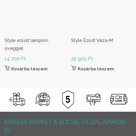
Style ezüst lampion
Style Ezüst Váza-M
üveggel
14 700
Ft
25 900
Ft
Kosárba teszem
Kosárba teszem
KÖVESS MINKET A SOCIAL OLDALAINKON
IS: