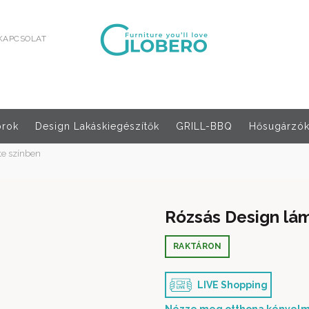
KAPCSOLAT
orok
Design Lakáskiegészítők
GRILL-BBQ
Hősugárzók,
e színben
Rózsás Design lá
RAKTÁRON
LIVE Shopping