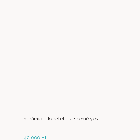
Kerámia étkészlet – 2 személyes
Bársony Le
Lakáskiegé
42 000
Ft
7 500
Ft