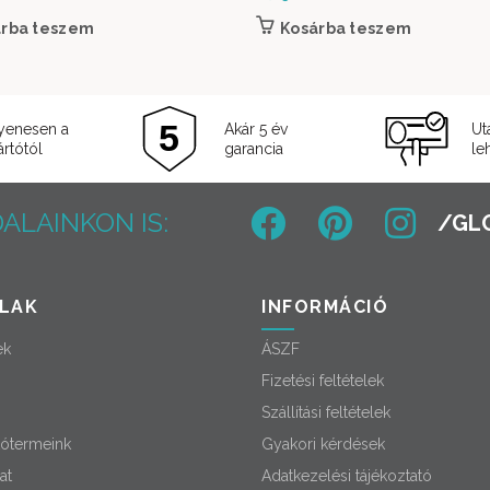
árba teszem
Kosárba teszem
yenesen a
Akár 5 év
Ut
rtótól
garancia
le
ALAINKON IS:
LAK
INFORMÁCIÓ
ek
ÁSZF
Fizetési feltételek
Szállítási feltételek
ótermeink
Gyakori kérdések
at
Adatkezelési tájékoztató