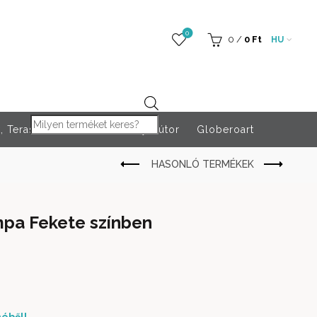
0
0
/
0
Ft
HU
Products search
 Teraszfűtés
Rendezvény bútor
Globeroart
mpa Fekete színben