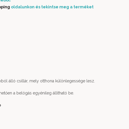
éből!
pping
oldalunkon és tekintse meg a terméket
ból álló csillár, mely otthona különlegessége lesz.
etően a belógás egyénileg állítható be.
b