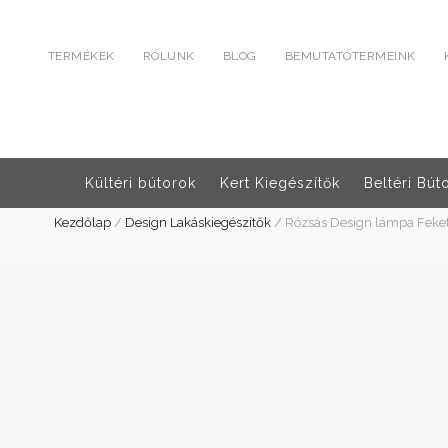
TERMÉKEK
RÓLUNK
BLOG
BEMUTATÓTERMEINK
Kültéri bútorok
Kert Kiegészítők
Beltéri Bút
Kezdőlap
/
Design Lakáskiegészítők
/
Rózsás Design lámpa Feket