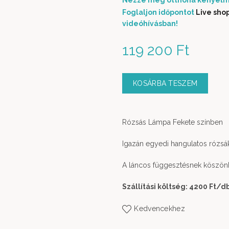
Nézze meg otthona kényelm
Foglaljon időpontot
Live sho
videóhívásban!
119 200
Ft
KOSÁRBA TESZEM
Rózsás Lámpa Fekete színben
Igazán egyedi hangulatos rózsák
A láncos függesztésnek köszönh
Szállítási költség: 4200 Ft
/d
Kedvencekhez