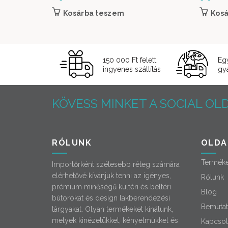
Kosárba teszem
Kos
150 000 Ft felett
Eg
ingyenes szállítás
gyá
KÖVESS MINKET A SOCIAL OLD
RÓLUNK
OLDA
Termék
Importőrként szélesebb réteg számára
elérhetővé kívánjuk tenni az igényes,
Rólunk
prémium minőségű kültéri és beltéri
Blog
bútorokat és design lakberendezési
Bemutat
tárgyakat. Olyan termékeket kínálunk,
melyek kinézetükkel, kényelmükkel és
Kapcsol