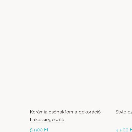
Kerámia csónakforma dekoráció-
Style e
Lakáskiegészítő
5 900
Ft
9 900
F