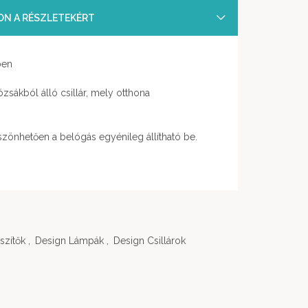
SON A RÉSZLETEKÉRT
ben
zsákból álló csillár, mely otthona
zönhetően a belógás egyénileg állítható be.
szítők
,
Design Lámpák
,
Design Csillárok