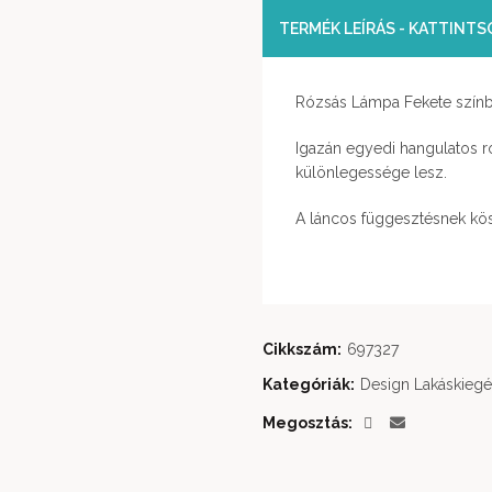
TERMÉK LEÍRÁS - KATTINT
Rózsás Lámpa Fekete szín
Igazán egyedi hangulatos ró
különlegessége lesz.
A láncos függesztésnek kös
Cikkszám:
697327
Kategóriák:
Design Lakáskiegé
Megosztás