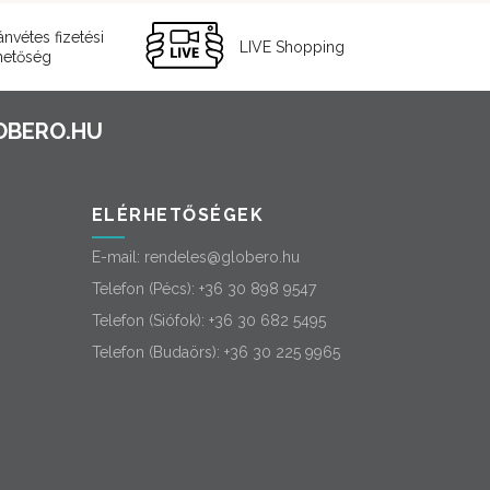
ánvétes fizetési
LIVE Shopping
hetőség
ELÉRHETŐSÉGEK
E-mail:
rendeles@globero.hu
Telefon (Pécs):
+36 30 898 9547
Telefon (Siófok):
+36 30 682 5495
Telefon (Budaörs):
+36 30 225 9965