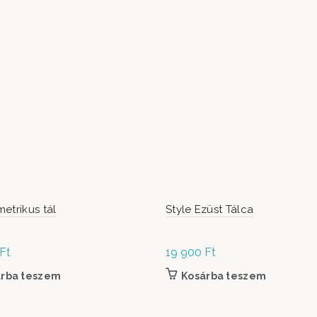
etrikus tál
Style Ezüst Tálca
Ft
19 900
Ft
árba teszem
Kosárba teszem