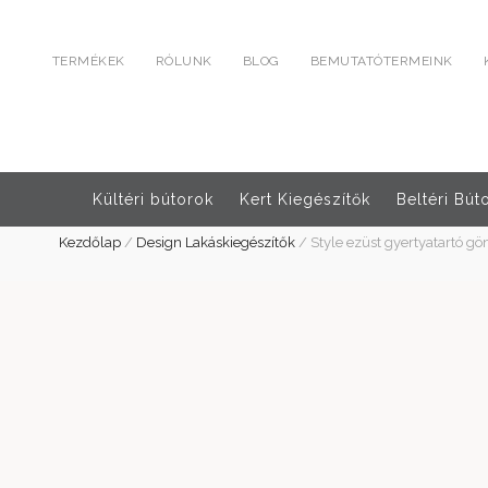
TERMÉKEK
RÓLUNK
BLOG
BEMUTATÓTERMEINK
Kültéri bútorok
Kert Kiegészítők
Beltéri Bút
Kezdőlap
/
Design Lakáskiegészítők
/
Style ezüst gyertyatartó gö