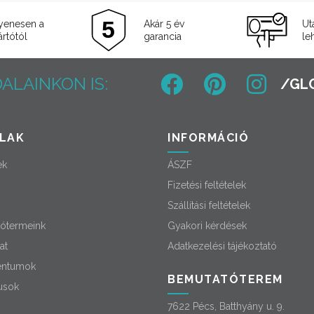
yenesen a
Akár 5 év
Ut
rtótól
garancia
le
ALAINKON IS:
LAK
INFORMÁCIÓ
ek
ÁSZF
Fizetési feltételek
Szállítási feltételek
ótermeink
Gyakori kérdések
at
Adatkezelési tájékoztató
ntumok
BEMUTATÓTEREM
usok
7622 Pécs, Batthyány u. 9.