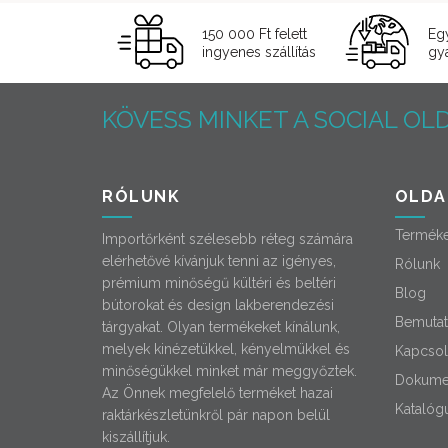
150 000 Ft felett
Eg
ingyenes szállítás
gyá
KÖVESS MINKET A SOCIAL OLD
RÓLUNK
OLDA
Termék
Importőrként szélesebb réteg számára
elérhetővé kívánjuk tenni az igényes,
Rólunk
prémium minőségű kültéri és beltéri
Blog
bútorokat és design lakberendezési
Bemutat
tárgyakat. Olyan termékeket kínálunk,
melyek kinézetükkel, kényelmükkel és
Kapcsol
minőségükkel minket már meggyőztek.
Dokume
Az Önnek megfelelő terméket hazai
Katalóg
raktárkészletünkről pár napon belül
kiszállítjuk.