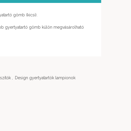
atartó gömb (kicsi).
bb gyertyatartó gömb külön megvásárolható
szítők
,
Design gyertyatartók lampionok