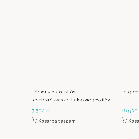
Bársony husszúkás
Fa geom
levelekrózsaszín-Lakáskiegészítők
7 500
Ft
16 900
Kosárba teszem
Kos