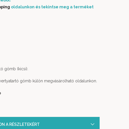
éből!
pping
oldalunkon és tekintse meg a terméket
ó gömb (kicsi).
ertyatartó gömb külön megvásárolható oldalunkon.
b
SON A RÉSZLETEKÉRT