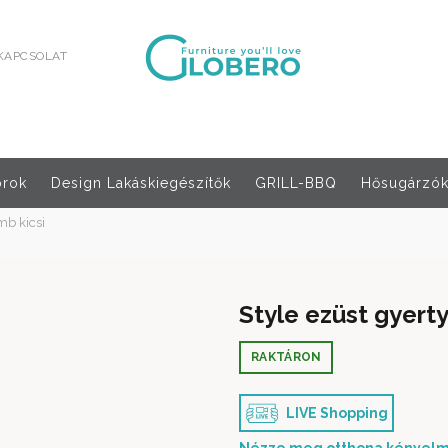
KAPCSOLAT
orok
Design Lakáskiegészítők
GRILL-BBQ
Hősugárzók,
mb kicsi
Style ezüst gyert
RAKTÁRON
LIVE Shopping