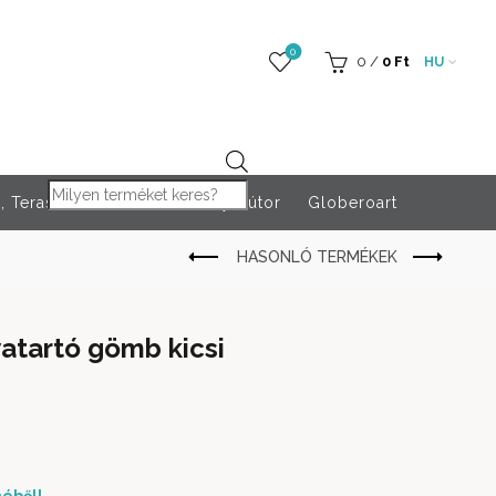
0
0
/
0
Ft
HU
Products search
 Teraszfűtés
Rendezvény bútor
Globeroart
yatartó gömb kicsi