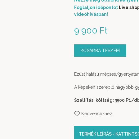
Nézze meg otthona kényelm
Foglaljon időpontot
Live sho
videóhívásban!
9 900
Ft
KOSÁRBA TESZEM
Ezüst hatású mécses/gyertyatart
A képeken szereplő nagyobb gy
Szállítási költség: 3500 Ft.
/d
Kedvencekhez
TERMÉK LEÍRÁS - KATTINT