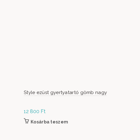
ELFOGYO
Style ezüst gyertyatartó gömb nagy
Style tükö
12 800
Ft
79 900
Ft
Kosárba teszem
Tovább