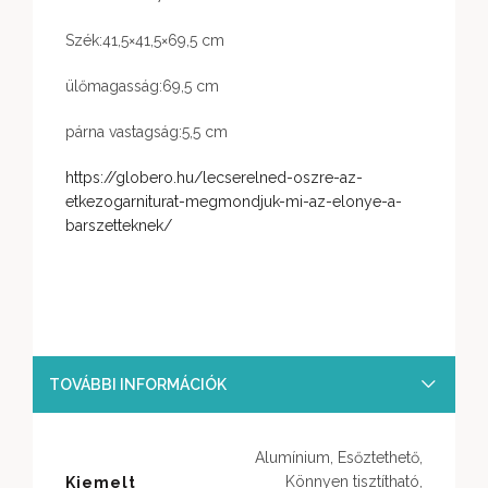
Szék:41,5×41,5×69,5 cm
ülőmagasság:69,5 cm
párna vastagság:5,5 cm
https://globero.hu/lecserelned-oszre-az-
etkezogarniturat-megmondjuk-mi-az-elonye-a-
barszetteknek/
TOVÁBBI INFORMÁCIÓK
Alumínium, Esőztethető,
Könnyen tisztítható,
Kiemelt