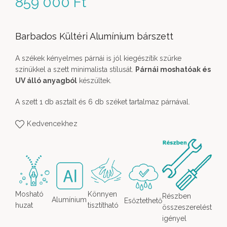
859 000
Ft
Barbados Kültéri Alumínium bárszett
A székek kényelmes párnái is jól kiegészítik szürke
színükkel a szett minimalista stílusát.
Párnái moshatóak és
UV álló anyagból
készültek.
A szett 1 db asztalt és 6 db széket tartalmaz párnával.
Kedvencekhez
Mosható
Könnyen
Részben
Alumínium
Esőztethető
huzat
tisztítható
összeszerelést
igényel