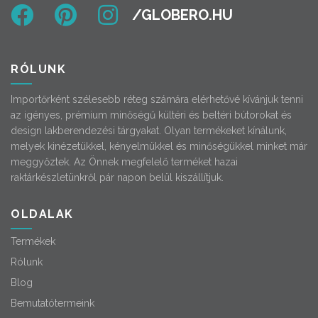
RÓLUNK
Importőrként szélesebb réteg számára elérhetővé kívánjuk tenni
az igényes, prémium minőségű kültéri és beltéri bútorokat és
design lakberendezési tárgyakat. Olyan termékeket kínálunk,
melyek kinézetükkel, kényelmükkel és minőségükkel minket már
meggyőztek. Az Önnek megfelelő terméket hazai
raktárkészletünkről pár napon belül kiszállítjuk.
OLDALAK
Termékek
Rólunk
Blog
Bemutatótermeink