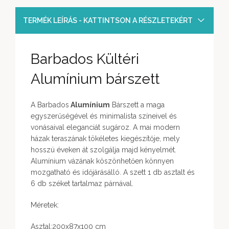
TERMÉK LEÍRÁS - KATTINTSON A RÉSZLETEKÉRT
Barbados Kültéri
Alumínium bárszett
A Barbados
Alumínium
Bárszett a maga
egyszerűségével és minimalista színeivel és
vonásaival eleganciát sugároz. A mai modern
házak teraszának tökéletes kiegészítője, mely
hosszú éveken át szolgálja majd kényelmét.
Alumínium vázának köszönhetően könnyen
mozgatható és időjárásálló. A szett 1 db asztalt és
6 db széket tartalmaz párnával.
Méretek:
Asztal:200x87x100 cm