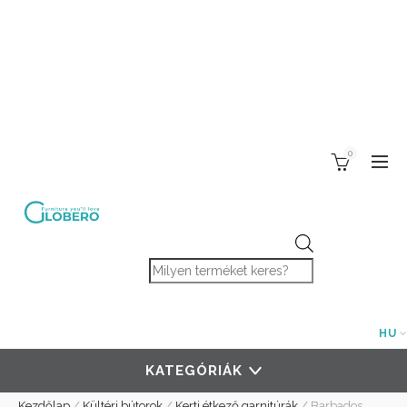
0
Products search
HU
KATEGÓRIÁK
Kezdőlap
/
Kültéri bútorok
/
Kerti étkező garnitúrák
/
Barbados