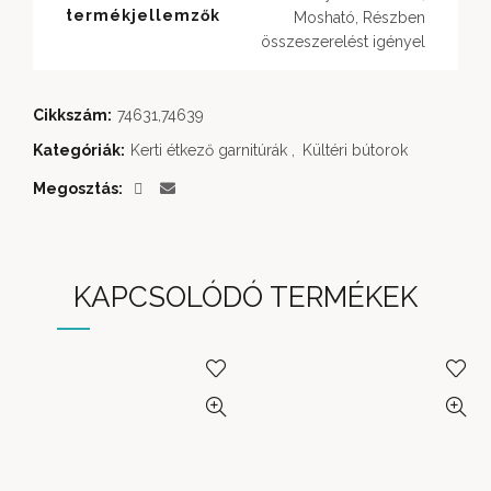
termékjellemzők
Mosható, Részben
összeszerelést igényel
Cikkszám:
74631,74639
Kategóriák:
Kerti étkező garnitúrák
,
Kültéri bútorok
Megosztás
KAPCSOLÓDÓ TERMÉKEK