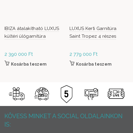
IBIZA átalakítható LUXUS
LUXUS Kerti Garnitúra
kültéri ülőgarnitúra
Saint Tropez 4 részes
2 390 000
Ft
2 779 000
Ft
Kosárba teszem
Kosárba teszem
KÖVESS MINKET A SOCIAL OLDALAINKON
IS: