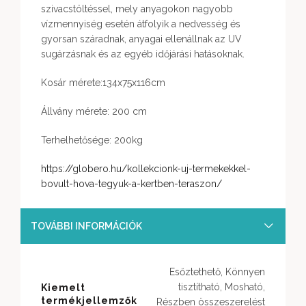
szivacstöltéssel, mely anyagokon nagyobb
vízmennyiség esetén átfolyik a nedvesség és
gyorsan száradnak, anyagai ellenállnak az UV
sugárzásnak és az egyéb időjárási hatásoknak.
Kosár mérete:134x75x116cm
Állvány mérete: 200 cm
Terhelhetősége: 200kg
https://globero.hu/kollekcionk-uj-termekekkel-
bovult-hova-tegyuk-a-kertben-teraszon/
TOVÁBBI INFORMÁCIÓK
Esőztethető, Könnyen
tisztítható, Mosható,
Kiemelt
termékjellemzők
Részben összeszerelést