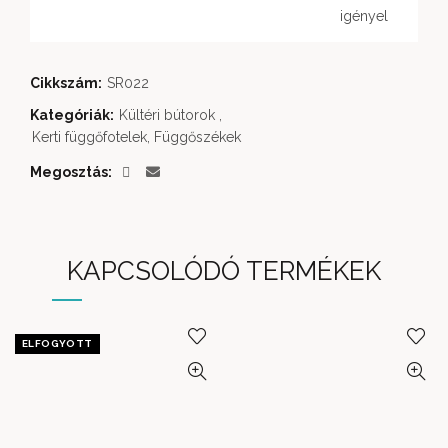
igényel
Cikkszám:
SR022
Kategóriák:
Kültéri bútorok
,
Kerti függőfotelek, Függőszékek
Megosztás
KAPCSOLÓDÓ TERMÉKEK
ELFOGYOTT