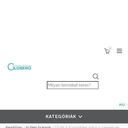
0
Products search
HU
KATEGÓRIÁK
Kezdőlap
/
Kültéri bútorok
/
DUPLA Függőfotel Adria 2 személyes