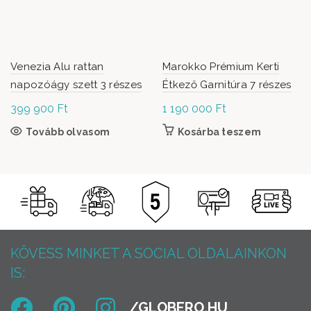
Venezia Alu rattan
Marokko Prémium Kerti
napozóágy szett 3 részes
Étkező Garnitúra 7 részes
399 900
Ft
1 190 000
Ft
Tovább olvasom
Kosárba teszem
KÖVESS MINKET A SOCIAL OLDALAINKON
IS: