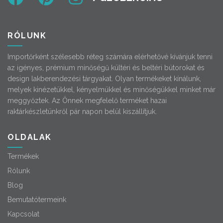
RÓLUNK
Importőrként szélesebb réteg számára elérhetővé kívánjuk tenni
az igényes, prémium minőségű kültéri és beltéri bútorokat és
design lakberendezési tárgyakat. Olyan termékeket kínálunk,
melyek kinézetükkel, kényelmükkel és minőségükkel minket már
meggyőztek. Az Önnek megfelelő terméket hazai
raktárkészletünkről pár napon belül kiszállítjuk.
OLDALAK
Termékek
Rólunk
Blog
Bemutatótermeink
Kapcsolat