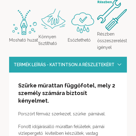
Részben
Könnyen
Mosható huzat
Esőztethető
összeszerelést
tisztítható
igényel
TERMÉK LEÍRÁS - KATTINTSON A RÉSZLETEKÉRT
Szürke műrattan függőfotel, mely 2
személy számára biztosít
kényelmet.
Porszórt fémváz szerkezet, szürke párnával.
Fonott időjárásálló műrattan felületek, párnái
vízlepergető kivitelben készültek, vastag