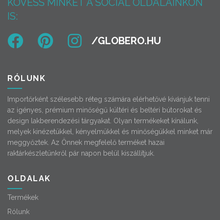
KÖVESS MINKET A SOCIAL OLDALAINKON
IS:
RÓLUNK
Importőrként szélesebb réteg számára elérhetővé kívánjuk tenni
az igényes, prémium minőségű kültéri és beltéri bútorokat és
design lakberendezési tárgyakat. Olyan termékeket kínálunk,
melyek kinézetükkel, kényelmükkel és minőségükkel minket már
meggyőztek. Az Önnek megfelelő terméket hazai
raktárkészletünkről pár napon belül kiszállítjuk.
OLDALAK
Termékek
Rólunk