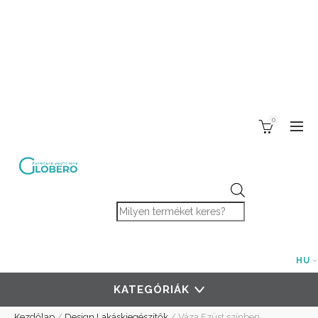
0
Products search
HU
KATEGÓRIÁK
Kezdőlap
/
Design Lakáskiegészítők
/
Váza Ezüst színben