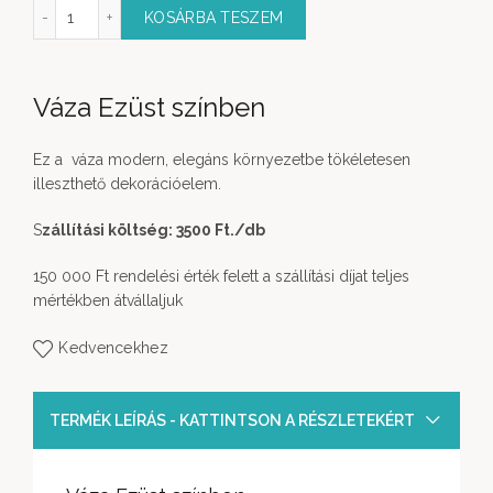
 Ezüst színben mennyiség
KOSÁRBA TESZEM
Váza Ezüst színben
Ez a váza modern, elegáns környezetbe tökéletesen
illeszthető dekorációelem.
S
zállítási költség: 3500 Ft.
/db
150 000 Ft rendelési érték felett a szállítási díjat teljes
mértékben átvállaljuk
Kedvencekhez
TERMÉK LEÍRÁS - KATTINTSON A RÉSZLETEKÉRT