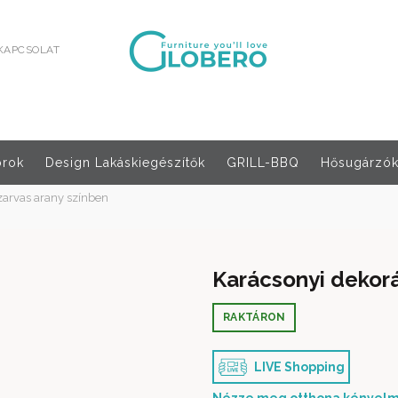
KAPCSOLAT
orok
Design Lakáskiegészítők
GRILL-BBQ
Hősugárzók,
zarvas arany színben
Karácsonyi dekorá
RAKTÁRON
LIVE Shopping