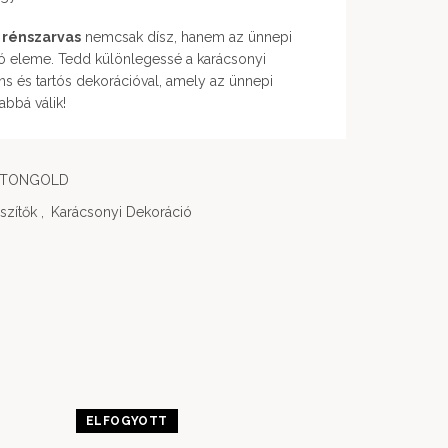
 rénszarvas
nemcsak dísz, hanem az ünnepi
ó eleme. Tedd különlegessé a karácsonyi
ns és tartós dekorációval, amely az ünnepi
bbá válik!
OTTONGOLD
szítők
,
Karácsonyi Dekoráció
ELFOGYOTT