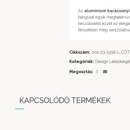
Az
alumínium karácsonyi
hangulat egyik meghatároz
készülődést ezzel az elegá
fényekben még varázslatosa
Cikkszám:
001-23-5316-L-C
Kategóriák:
Design Lakáskiegé
Megosztás
KAPCSOLÓDÓ TERMÉKEK