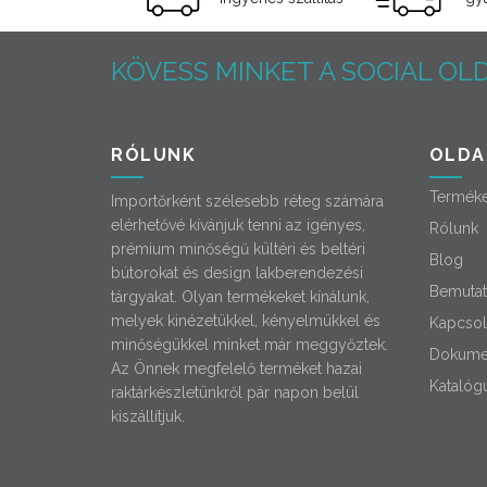
KÖVESS MINKET A SOCIAL OLD
RÓLUNK
OLDA
Termék
Importőrként szélesebb réteg számára
elérhetővé kívánjuk tenni az igényes,
Rólunk
prémium minőségű kültéri és beltéri
Blog
bútorokat és design lakberendezési
Bemutat
tárgyakat. Olyan termékeket kínálunk,
melyek kinézetükkel, kényelmükkel és
Kapcsol
minőségükkel minket már meggyőztek.
Dokume
Az Önnek megfelelő terméket hazai
Katalóg
raktárkészletünkről pár napon belül
kiszállítjuk.