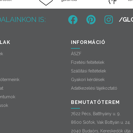
ALAINKON IS:
LAK
INFORMÁCIÓ
ek
ÁSZF
Fizetési feltételek
Szállítási feltételek
ótermeink
Gyakori kérdések
at
Adatkezelési tájékoztató
ntumok
BEMUTATÓTEREM
usok
7622 Pécs, Batthyány u. 9.
8600 Siófok, Vak Bottyán u. 24.
2040 Budaörs, Kereskedők útja 