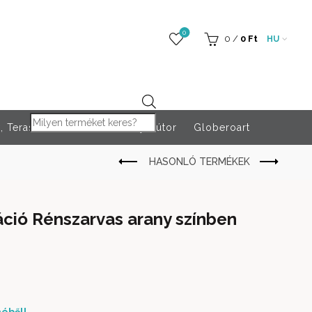
0
0
/
0
Ft
HU
Products search
 Teraszfűtés
Rendezvény bútor
Globeroart
ció Rénszarvas arany színben