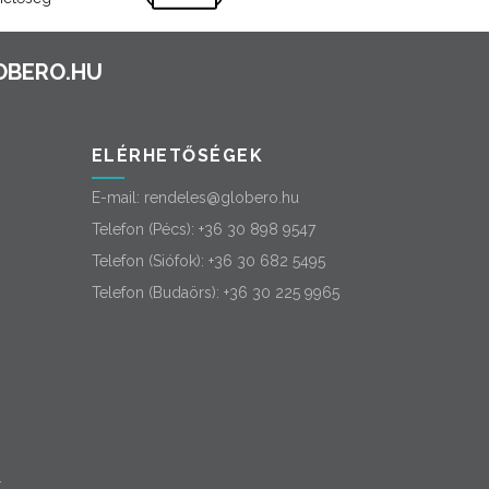
ELÉRHETŐSÉGEK
E-mail:
rendeles@globero.hu
Telefon (Pécs):
+36 30 898 9547
Telefon (Siófok):
+36 30 682 5495
Telefon (Budaörs):
+36 30 225 9965
-