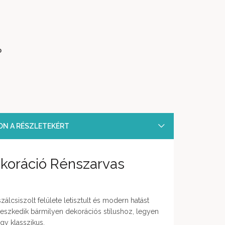
b
SON A RÉSZLETEKÉRT
ekoráció Rénszarvas
álcsiszolt felülete letisztult és modern hatást
leszkedik bármilyen dekorációs stílushoz, legyen
gy klasszikus.