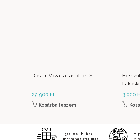
Design Váza fa tartóban-S
Hosszúk
Lakáski
29 900
Ft
3 900
F
Kosárba teszem
Kos
150 000 Ft felett
Eg
ingyenes szállítás
gyá