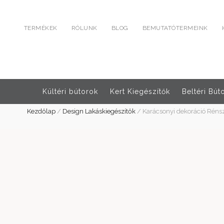
TERMÉKEK
RÓLUNK
BLOG
BEMUTATÓTERMEINK
Kültéri bútorok
Kert Kiegészítők
Beltéri Bút
Kezdőlap
/
Design Lakáskiegészítők
/
Karácsonyi dekoráció Réns