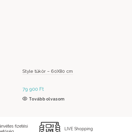
Style tükör – 60X80 cm
Bársony hu
színű-Laká
79 900
Ft
7 500
Ft
Tovább olvasom
Kosárb
ánvétes fizetési
LIVE Shopping
hetőség