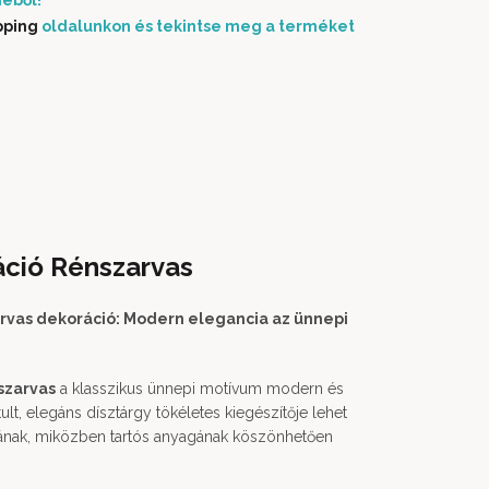
éből!
pping
oldalunkon és tekintse meg a terméket
áció Rénszarvas
rvas dekoráció: Modern elegancia az ünnepi
szarvas
a klasszikus ünnepi motívum modern és
tult, elegáns dísztárgy tökéletes kiegészítője lehet
ának, miközben tartós anyagának köszönhetően