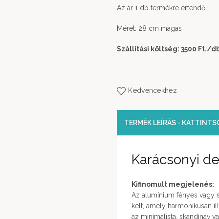
Az ár 1 db termékre értendő!
Méret: 28 cm magas
Szállítási költség: 3500 Ft.
/d
Kedvencekhez
TERMÉK LEÍRÁS - KATTINT
Karácsonyi d
Kifinomult megjelenés:
Az alumínium fényes vagy sz
kelt, amely harmonikusan il
az minimalista, skandináv va