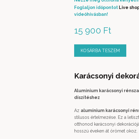
Nézze meg otthona kényelm
Foglaljon időpontot
Live sho
videóhívásban!
15 900
Ft
KOSÁRBA TESZEM
Karácsonyi dekor
Alumínium karácsonyi rénsza
díszítéshez
Az
alumínium karácsonyi rén
stílusos értelmezése. Ez a letisz
otthonod karácsonyi dekorációj
hosszú éveken át örömet okoz.