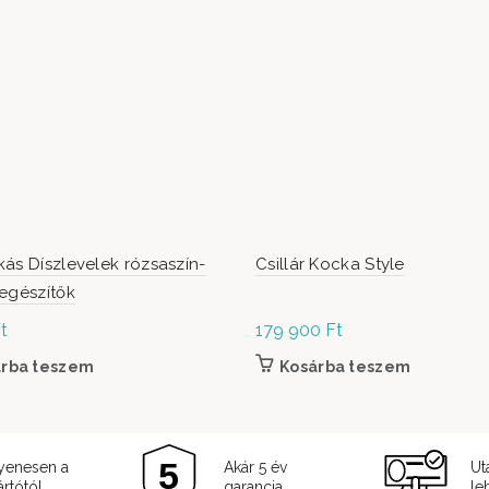
ás Díszlevelek rózsaszín-
Csillár Kocka Style
egészítők
t
179 900
Ft
árba teszem
Kosárba teszem
yenesen a
Akár 5 év
Ut
rtótól
garancia
le