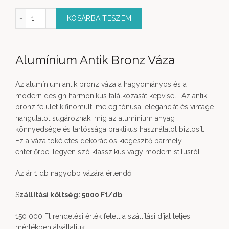
 Antik Bronz Váza L mennyiség
KOSÁRBA TESZEM
Alumínium Antik Bronz Váza
Az alumínium antik bronz váza a hagyományos és a
modern design harmonikus találkozását képviseli. Az antik
bronz felület kifinomult, meleg tónusai eleganciát és vintage
hangulatot sugároznak, míg az alumínium anyag
könnyedsége és tartóssága praktikus használatot biztosít.
Ez a váza tökéletes dekorációs kiegészítő bármely
enteriőrbe, legyen szó klasszikus vagy modern stílusról.
Az ár 1 db nagyobb vázára értendő!
S
zállítási költség: 5000 Ft
/db
150 000 Ft rendelési érték felett a szállítási díjat teljes
mértékben átvállaljuk