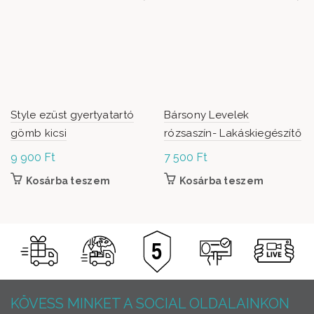
Style ezüst gyertyatartó
Bársony Levelek
gömb kicsi
rózsaszín- Lakáskiegészítő
9 900
Ft
7 500
Ft
Kosárba teszem
Kosárba teszem
KÖVESS MINKET A SOCIAL OLDALAINKON