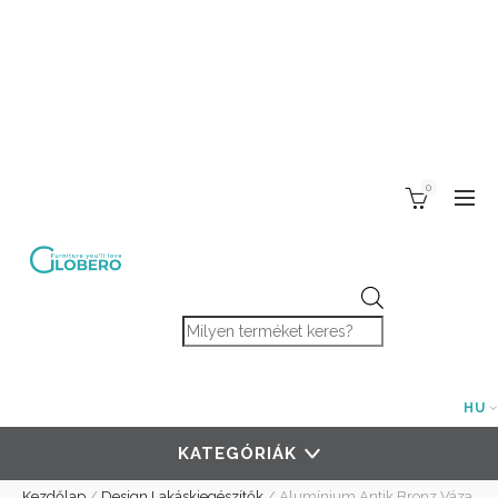
0
Products search
HU
KATEGÓRIÁK
Kezdőlap
/
Design Lakáskiegészítők
/
Alumínium Antik Bronz Váza