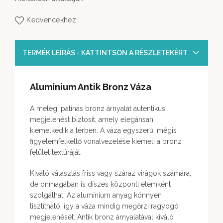
Kedvencekhez
TERMÉK LEÍRÁS - KATTINTSON A RÉSZLETEKÉRT
Alumínium Antik Bronz Váza
A meleg, patinás bronz árnyalat autentikus
megjelenést biztosít, amely elegánsan
kiemelkedik a térben. A váza egyszerű, mégis
figyelemfelkeltő vonalvezetése kiemeli a bronz
felület textúráját.
Kiváló választás friss vagy száraz virágok számára,
de önmagában is díszes központi elemként
szolgálhat. Az alumínium anyag könnyen
tisztítható, így a váza mindig megőrzi ragyogó
megjelenését. Antik bronz árnyalatával kiváló