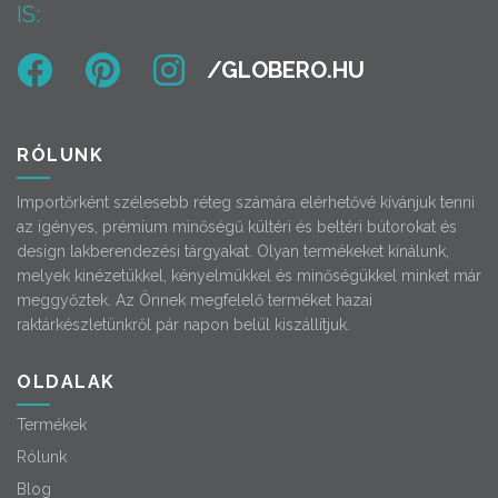
IS:
RÓLUNK
Importőrként szélesebb réteg számára elérhetővé kívánjuk tenni
az igényes, prémium minőségű kültéri és beltéri bútorokat és
design lakberendezési tárgyakat. Olyan termékeket kínálunk,
melyek kinézetükkel, kényelmükkel és minőségükkel minket már
meggyőztek. Az Önnek megfelelő terméket hazai
raktárkészletünkről pár napon belül kiszállítjuk.
OLDALAK
Termékek
Rólunk
Blog